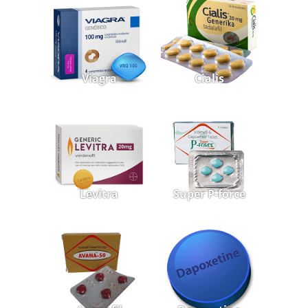
Viagra
Cialis
Levitra
Super P-force