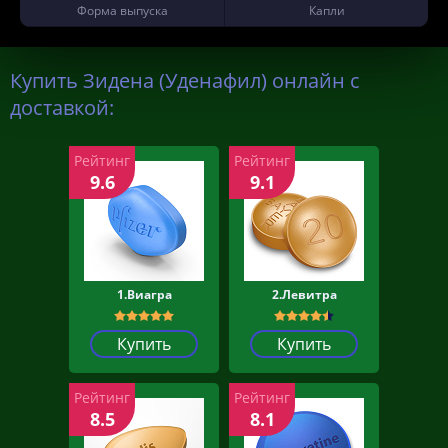
Форма выпуска
Капли
Купить Зидена (Уденафил) онлайн с
доставкой:
Рейтинг
Рейтинг
9.6
9.1
1.Виагра
2.Левитра
Купить
Купить
Рейтинг
Рейтинг
8.5
8.1