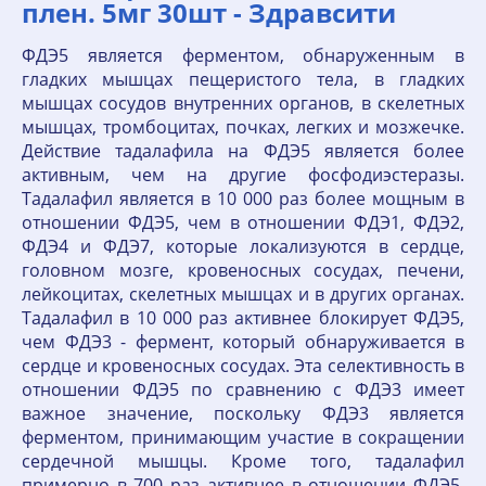
плен. 5мг 30шт - Здравсити
ФДЭ5 является ферментом, обнаруженным в
гладких мышцах пещеристого тела, в гладких
мышцах сосудов внутренних органов, в скелетных
мышцах, тромбоцитах, почках, легких и мозжечке.
Действие тадалафила на ФДЭ5 является более
активным, чем на другие фосфодиэстеразы.
Тадалафил является в 10 000 раз более мощным в
отношении ФДЭ5, чем в отношении ФДЭ1, ФДЭ2,
ФДЭ4 и ФДЭ7, которые локализуются в сердце,
головном мозге, кровеносных сосудах, печени,
лейкоцитах, скелетных мышцах и в других органах.
Тадалафил в 10 000 раз активнее блокирует ФДЭ5,
чем ФДЭ3 - фермент, который обнаруживается в
сердце и кровеносных сосудах. Эта селективность в
отношении ФДЭ5 по сравнению с ФДЭ3 имеет
важное значение, поскольку ФДЭ3 является
ферментом, принимающим участие в сокращении
сердечной мышцы. Кроме того, тадалафил
примерно в 700 раз активнее в отношении ФДЭ5,