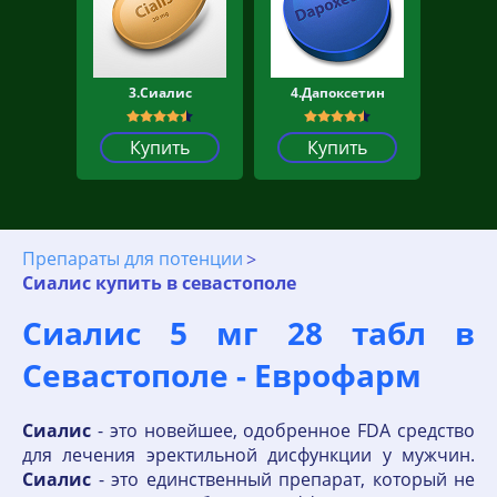
3.Сиалис
4.Дапоксетин
Купить
Купить
Препараты для потенции
Сиалис купить в севастополе
Сиалис 5 мг 28 табл в
Севастополе - Еврофарм
Сиалис
- это новейшее, одобренное FDA средство
для лечения эректильной дисфункции у мужчин.
Сиалис
- это единственный препарат, который не