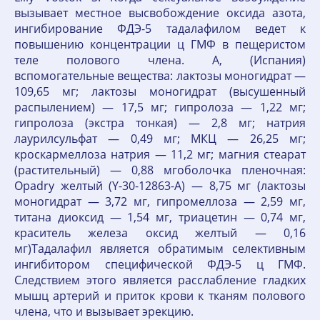
вызывает местное высвобождение оксида азота,
ингибирование ФДЭ-5 тадалафилом ведет к
повышению концентрации ц ГМФ в пещеристом
теле полового члена. A, (Испания)
вспомогательные вещества: лактозы моногидрат —
109,65 мг; лактозы моногидрат (высушенный
распылением) — 17,5 мг; гипролоза — 1,22 мг;
гипролоза (экстра тонкая) — 2,8 мг; натрия
лаурилсульфат — 0,49 мг; МКЦ — 26,25 мг;
кроскармеллоза натрия — 11,2 мг; магния стеарат
(растительный) — 0,88 мгоболочка пленочная:
Opadry желтый (Y-30-12863-A) — 8,75 мг (лактозы
моногидрат — 3,72 мг, гипромеллоза — 2,59 мг,
титана диоксид — 1,54 мг, триацетин — 0,74 мг,
краситель железа оксид желтый — 0,16
мг)Тадалафил является обратимым селективным
ингибитором специфической ФДЭ-5 ц ГМФ.
Следствием этого является расслабление гладких
мышц артерий и приток крови к тканям полового
члена, что и вызывает эрекцию.