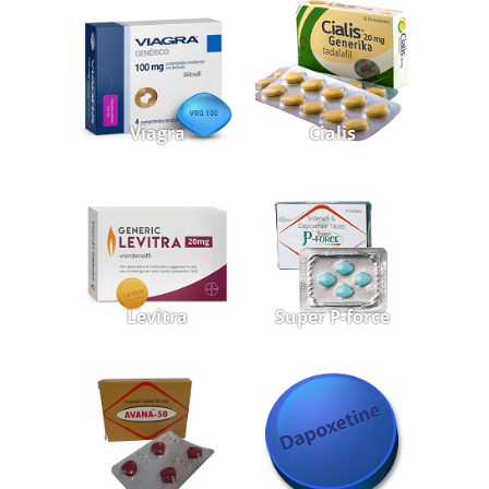
Viagra
Cialis
Levitra
Super P-force