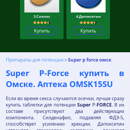
3.Сиалис
4.Дапоксетин
Купить
Купить
Препараты для потенции
Super p force омск
Super P-Force купить в
Омске. Аптека OMSK15SU
Если во время секса случаются осечки, лучше сразу
купить таблетки для потенции
Super
P-
FORCE
. В их
составе присутствуют два действующих
компонента. Силденафил, подавляя ФДЭ-5,
способствует усилению эрекции. Дапоксетин