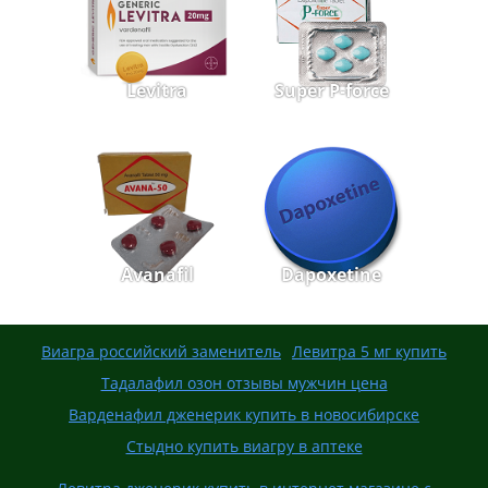
Levitra
Super P-force
Avanafil
Dapoxetine
Виагра российский заменитель
Левитра 5 мг купить
Тадалафил озон отзывы мужчин цена
Варденафил дженерик купить в новосибирске
Стыдно купить виагру в аптеке