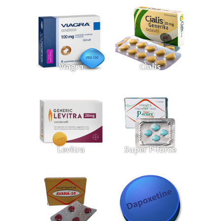
Viagra
Cialis
Levitra
Super P-force