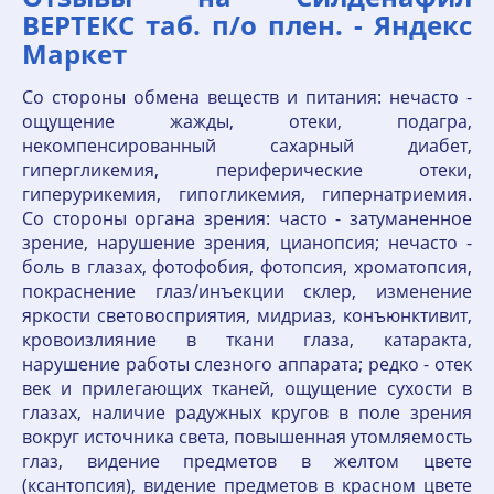
ВЕРТЕКС таб. п/о плен. - Яндекс
Маркет
Со стороны обмена веществ и питания: нечасто -
ощущение жажды, отеки, подагра,
некомпенсированный сахарный диабет,
гипергликемия, периферические отеки,
гиперурикемия, гипогликемия, гипернатриемия.
Со стороны органа зрения: часто - затуманенное
зрение, нарушение зрения, цианопсия; нечасто -
боль в глазах, фотофобия, фотопсия, хроматопсия,
покраснение глаз/инъекции склер, изменение
яркости световосприятия, мидриаз, конъюнктивит,
кровоизлияние в ткани глаза, катаракта,
нарушение работы слезного аппарата; редко - отек
век и прилегающих тканей, ощущение сухости в
глазах, наличие радужных кругов в поле зрения
вокруг источника света, повышенная утомляемость
глаз, видение предметов в желтом цвете
(ксантопсия), видение предметов в красном цвете