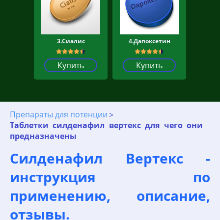
3.Сиалис
4.Дапоксетин
Купить
Купить
Препараты для потенции
Таблетки силденафил вертекс для чего они
предназначены
Силденафил Вертекс -
инструкция по
применению, описание,
отзывы.