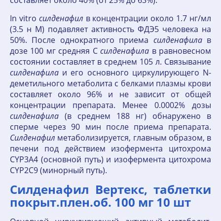
In vitro
силденафил
в концентрации около 1.7 нг/мл
(3.5 н М) подавляет активность ФДЭ5 человека на
50%. После однократного приема
силденафила
в
дозе 100 мг средняя C
силденафила
в равновесном
состоянии составляет в среднем 105 л. Связывание
силденафила
и его основного циркулирующего N-
деметильного метаболита с белками плазмы крови
составляет около 96% и не зависит от общей
концентрации препарата. Менее 0.0002% дозы
силденафила
(в среднем 188 нг) обнаружено в
сперме через 90 мин после приема препарата.
Силденафил
метаболизируется, главным образом, в
печени под действием изофермента цитохрома
CYP3A4 (основной путь) и изофермента цитохрома
CYP2C9 (минорный путь).
Силденафил Вертекс, таблетки
покрыт.плен.об. 100 мг 10 шт