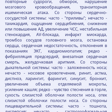
повторные судороги, обморок, нарушение
мозгового кровообращения, транзиторная
ишемическая атака. Со стороны сердечно-
сосудистой системы: часто - "приливы"; нечасто -
тахикардия, ощущение сердцебиения, снижение
или повышение АД, увеличение ЧСС, нестабильная
стенокардия, AV-блокада, инфаркт миокарда,
тромбоз сосудов головного мозга, остановка
сердца, сердечная недостаточность, отклонения в
показаниях ЭКГ, кардиомиопатия; редко -
фибрилляция предсердий, внезапная сердечная
смерть, желудочковая аритмия. Со стороны
дыхательной системы: часто - заложенность носа;
нечасто - носовое кровотечение, ринит, астма,
диспноэ, ларингит, фарингит, синусит, бронхит,
увеличение объема отделяемой мокроты,
усиление кашля; редко - чувство стеснения в горле,
сухость слизистой оболочки полости носа, отек
слизистой оболочки полости носа. Со стороны
пищеварительной системы: часто - тошнота,
диспепсия; нечасто - гастроэзофагеальная