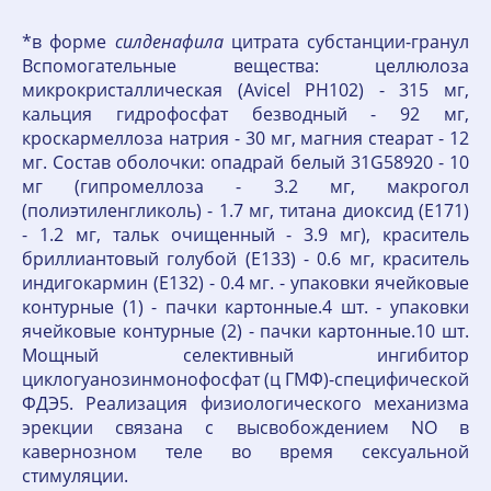
*в форме
силденафила
цитрата субстанции-гранул
Вспомогательные вещества: целлюлоза
микрокристаллическая (Avicel PH102) - 315 мг,
кальция гидрофосфат безводный - 92 мг,
кроскармеллоза натрия - 30 мг, магния стеарат - 12
мг. Состав оболочки: опадрай белый 31G58920 - 10
мг (гипромеллоза - 3.2 мг, макрогол
(полиэтиленгликоль) - 1.7 мг, титана диоксид (Е171)
- 1.2 мг, тальк очищенный - 3.9 мг), краситель
бриллиантовый голубой (Е133) - 0.6 мг, краситель
индигокармин (Е132) - 0.4 мг. - упаковки ячейковые
контурные (1) - пачки картонные.4 шт. - упаковки
ячейковые контурные (2) - пачки картонные.10 шт.
Мощный селективный ингибитор
циклогуанозинмонофосфат (ц ГМФ)-специфической
ФДЭ5. Реализация физиологического механизма
эрекции связана с высвобождением NO в
кавернозном теле во время сексуальной
стимуляции.