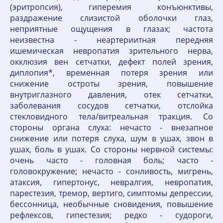
(эритропсия), гиперемия конъюнктивы,
раздражение слизистой оболочки глаз,
неприятные ощущения в глазах; частота
неизвестна - неартериитная передняя
ишемическая невропатия зрительного нерва,
окклюзия вен сетчатки, дефект полей зрения,
диплопия*, временная потеря зрения или
снижение остроты зрения, повышение
внутриглазного давления, отек сетчатки,
заболевания сосудов сетчатки, отслойка
стекловидного тела/витреальная тракция. Со
стороны органа слуха: нечасто - внезапное
снижение или потеря слуха, шум в ушах, звон в
ушах, боль в ушах. Со стороны нервной системы:
очень часто - головная боль; часто -
головокружение; нечасто - сонливость, мигрень,
атаксия, гипертонус, невралгия, невропатия,
парестезия, тремор, вертиго, симптомы депрессии,
бессонница, необычные сновидения, повышение
рефлексов, гипестезия; редко - судороги,