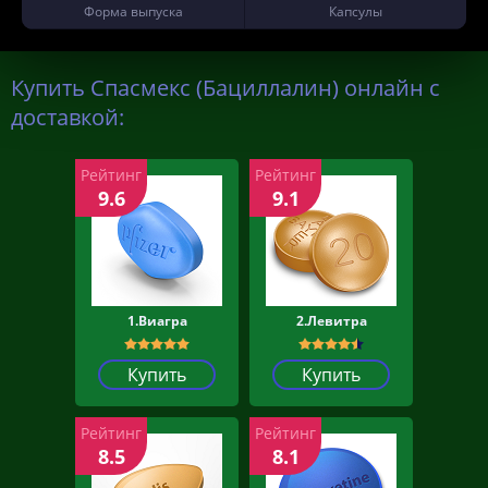
Форма выпуска
Капсулы
Купить Спасмекс (Бациллалин) онлайн с
доставкой:
Рейтинг
Рейтинг
9.6
9.1
1.Виагра
2.Левитра
Купить
Купить
Рейтинг
Рейтинг
8.5
8.1