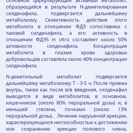
Основной циркулирующий активный метаболит,
образующийся в результате N-деметилирования
силденафила, подвергается дальнейшему
метаболизму. Селективность действия этого
метаболита в отношении ФДЭ сопоставима с
таковой силденафила, а его активность в
отношении ФДЭ5 in vitro составляет около 50%
активности силденафила. Концентрация
метаболита в плазме крови здоровых
добровольцев составляла около 40% концентрации
силденафила.
N-деметильный метаболит подвергается
дальнейшему метаболизму; T - 3-5 ч. После приема
внутрь, также как после в/в введения, силденафил
выводится в виде метаболитов, в основном,
кишечником (около 80% пероральной дозы) и, в
меньшей степени, почками (около 13%
пероральной дозы). Лечение нарушений эрекции,
характеризующихся неспособностью к достижению
или сохранению эрекции полового члена,