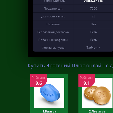
Производитель
AstraZeneca
Продано шт.
7500
Дозировка в мг.
23
Наличие
Нет
Бесплатная доставка
Есть
Побочные эффекты
Есть
Форма выпуска
Таблетки
Купить Эрогений Плюс онлайн с д
Рейтинг
Рейтинг
9.6
9.1
1.Виагра
2.Левитра