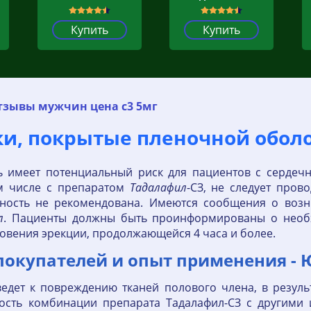
Купить
Купить
тзывы мужчин цена с3 5мг
и, покрытые пленочной оболо
ь имеет потенциальный риск для пациентов с сердеч
ом числе с препаратом
Тадалафил
-СЗ, не следует пров
ивность не рекомендована. Имеются сообщения о во
л
. Пациенты должны быть проинформированы о необ
вения эрекции, продолжающейся 4 часа и более.
покупателей и опыт применения - 
дет к повреждению тканей полового члена, в резуль
ность комбинации препарата Тадалафил-СЗ с другими