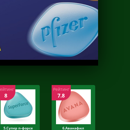
Рейтинг
Рейтинг
8
7.8
5.Супер п-форсе
6.Аванафил