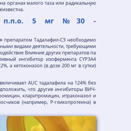
а органах малого таза или радикальную
еизвестна.
. п.п.о. 5 мг №30 -
ия препаратом Тадалафил-СЗ необходимо
сными видами деятельности, требующими
действие Влияние других препаратов па
ктивный ингибитор изофермента CYP3A4
%, а кетоконазол (в дозе 200 мг в сутки)
 увеличивает AUC тадалафила на 124% без
едположить, что другие ингибиторы ВИЧ-
тромицин, кларитромицин, итраконазол и
счиков (например, Р-гликопротеина) в