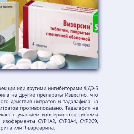
рекции или другими ингибиторами ФДЭ-5
ила на другие препараты Известно, что
ного действия нитратов и тадалафила на
итратов противопоказано. Тадалафил не
екает с участием изоферментов системы
 изоферменты CYP1A2, CYP3A4, CYP2C9,
арина или R-варфарина.