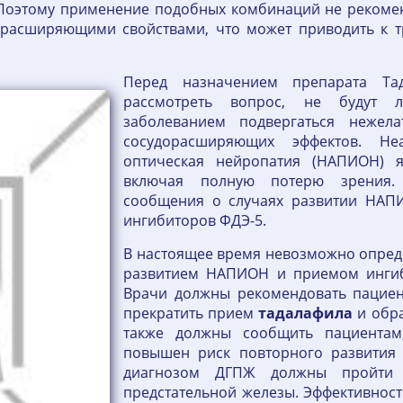
 Поэтому применение подобных комбинаций не рекоменд
орасширяющими свойствами, что может приводить к 
Перед назначением препарата Та
рассмотреть вопрос, не будут л
заболеванием подвергаться нежела
сосудорасширяющих эффектов. Не
оптическая нейропатия (НАПИОН) я
включая полную потерю зрения. 
сообщения о случаях развитии НАП
ингибиторов ФДЭ-5.
В настоящее время невозможно опреде
развитием НАПИОН и приемом ингиб
Врачи должны рекомендовать пациен
прекратить прием
тадалафила
и обра
также должны сообщить пациентам
повышен риск повторного развития
диагнозом ДГПЖ должны пройти 
предстательной железы. Эффективнос