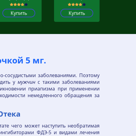
Купить
Купить
чкой 5 мг.
но-сосудистыми заболеваниями. Поэтому
одить у
мужчин
с такими заболеваниями
зникновении приапизма при применении
ходимости немедленного обращения за
Ютека
тате чего может наступить необратимая
 ингибиторами ФДЭ-5 и видами лечения