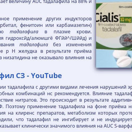
жает величину AUC тадалафила на 88% и
нное применение других индукторов
арбитал, фенитоин или карбамазепин)
цию
тадалафила
в плазме крови.
ия гидроксйд/алюмшгё ФГйй^/Шййд) и
ывания
тадалафила
без изменения
ие p H желудка в результате приёма
в низатидина не оказывало влияния на
ил СЗ - YouTube
ции тадалафила с другими видами лечения нарушений э
обных комбинаций нс рекомендуется. Влияние тадалаф
ствие нитратов. Это происходит в результате аддитив
ГМФ. Поэтому применение тадалафила на фоне приёма н
ия на клиренс препаратов, метаболизм которых прот
рдили, что тадалафил не ингибирует и не индуцирует
оказывает клинически значимого влияния на AUC S-варф