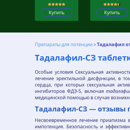
Купить
Купить
Препараты для потенции
Тадалафил о
Тадалафил-СЗ таблетк
Особые условия Сексуальная активност
лечение эректильной дисфункции, в т
сердца, при которых сексуальная акт
ингибиторов ФДЭ-5, включая
тадалафи
медицинской помощью в случае возникно
Тадалафил-СЗ — отзывы 
Несвоевременное лечение приапизма ве
импотенция. Безопасность и эффектив