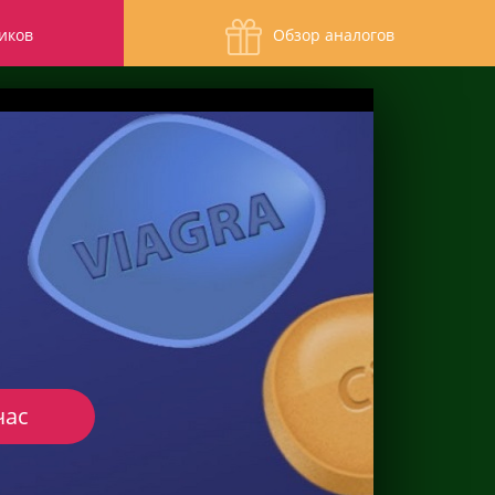
иков
Обзор аналогов
час