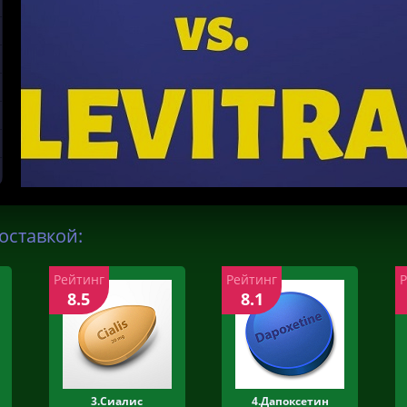
оставкой:
Рейтинг
Рейтинг
8.5
8.1
3.Сиалис
4.Дапоксетин