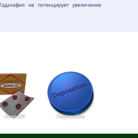
адалафил не потенцирует увеличение
Avanafil
Dapoxetine