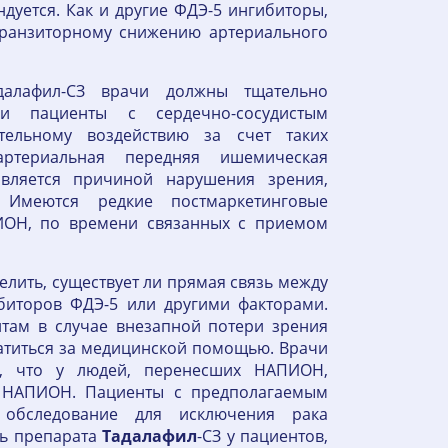
уется. Как и другие ФДЭ-5 ингибиторы,
транзиторному снижению артериального
далафил-СЗ врачи должны тщательно
и пациенты с сердечно-сосудистым
тельному воздействию за счет таких
артериальная передняя ишемическая
вляется причиной нарушения зрения,
Имеются редкие постмаркетинговые
ИОН, по времени связанных с приемом
лить, существует ли прямая связь между
иторов ФДЭ-5 или другими факторами.
там в случае внезапной потери зрения
титься за медицинской помощью. Врачи
, что у людей, перенесших НАПИОН,
 НАПИОН. Пациенты с предполагаемым
обследование для исключения рака
ть препарата
Тадалафил
-СЗ у пациентов,