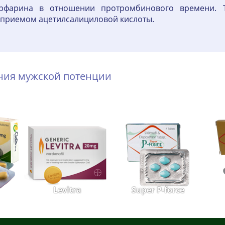
арфарина в отношении протромбинового времени. Т
 приемом ацетилсалициловой кислоты.
ения мужской потенции
Levitra
Super P-force