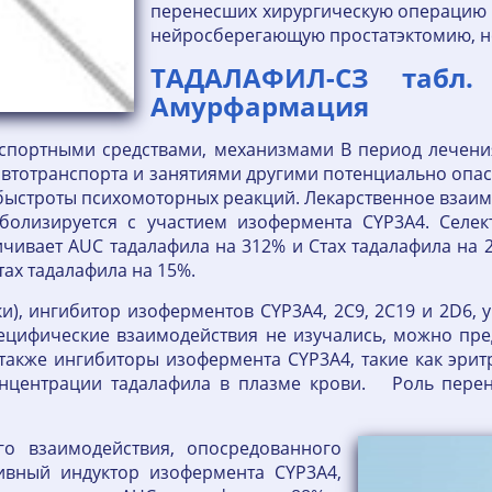
перенесших хирургическую операцию н
нейросберегающую простатэктомию, н
ТАДАЛАФИЛ-СЗ табл
Амурфармация
нспортными средствами, механизмами В период лечен
автотранспорта и занятиями другими потенциально опа
ыстроты психомоторных реакций. Лекарственное взаимо
болизируется с участием изофермента CYP3A4. Селе
личивает AUC тадалафила на 312% и Стах тадалафила на 22
тах тадалафила на 15%.
тки), ингибитор изоферментов CYP3A4, 2С9, 2С19 и 2D6,
пецифические взаимодействия не изучались, можно пр
а также ингибиторы изофермента CYP3A4, такие как эри
онцентрации тадалафила в плазме крови. Роль перено
го взаимодействия, опосредованного
ивный индуктор изофермента CYP3A4,