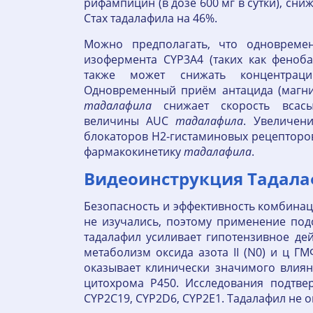
рифампицин (в дозе 600 мг в сутки), сни
Стах тадалафила на 46%.
Можно предполагать, что одновреме
изофермента CYP3A4 (таких как феноб
также может снижать концентра
Одновременный приём антацида (магн
тадалафила
снижает скорость всас
величины AUC
тадалафила
. Увеличен
блокаторов Н2-гистаминовых рецепторо
фармакокинетику
тадалафила
.
Видеоинструкция Тадалаф
Безопасность и эффективность комбина
не изучались, поэтому применение под
тадалафил усиливает гипотензивное дей
метаболизм оксида азота II (N0) и ц 
оказывает клинически значимого влиян
цитохрома Р450. Исследования подтве
CYP2C19, CYP2D6, CYP2E1. Тадалафил не 