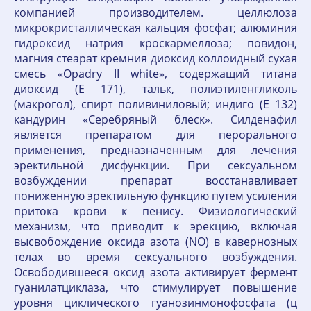
компанией производителем. целлюлоза
микрокристаллическая кальция фосфат; алюминия
гидроксид натрия кроскармеллоза; повидон,
магния стеарат кремния диоксид коллоидный сухая
смесь «Opadry II white», содержащий титана
диоксид (Е 171), тальк, полиэтиленгликоль
(макрогол), спирт поливиниловый; индиго (Е 132)
кандурин «Серебряный блеск». Силденафил
является препаратом для перорального
применения, предназначенным для лечения
эректильной дисфункции. При сексуальном
возбуждении препарат восстанавливает
пониженную эректильную функцию путем усиления
притока крови к пенису. Физиологический
механизм, что приводит к эрекцию, включая
высвобождение оксида азота (NO) в кавернозных
телах во время сексуального возбуждения.
Освободившееся оксид азота активирует фермент
гуанилатциклаза, что стимулирует повышение
уровня циклического гуанозинмонофосфата (ц