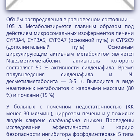
Объём распределения в равновесном состоянии —
105 л. Метаболизируется главным образом под
действием микросомальных изоферментов печени
CYP3A4, CYP3A5, CYP3A7 (основной путь) и CYP2C9
(дополнительный путь). Основным
циркулирующим активным метаболитом является
N-дезметилметаболит, активность которого
составляет 50 % активности силденафила. Время
полувыведения силденафила и N-
десметилметаболита — 3-5 ч. Выводится в виде
неактивных метаболитов с каловыми массами (80
%) и почками (15 %).
У больных с почечной недостаточностью (КК
менее 30 мл/мин.), циррозом печени и у пожилых
людей клиренс
силденафила
снижен Проведены
исследования эффективности и кардио
безопасности ингибитора фосфодиэстеразы 5 типа