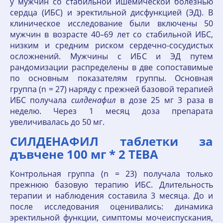
у мужчин со стабильной ишемической болезнью
сердца (ИБС) и эректильной дисфункцией (ЭД). В
клиническое исследование были включены 50
мужчин в возрасте 40–69 лет со стабильной ИБС,
низким и средним риском сердечно-сосудистых
осложнений. Мужчины с ИБС и ЭД путем
рандомизации распределены в две сопоставимые
по основным показателям группы. Основная
группа (n = 27) наряду с прежней базовой терапией
ИБС получала
силденафил
в дозе 25 мг 3 раза в
неделю. Через 1 месяц доза препарата
увеличивалась до 50 мг.
СИЛДЕНАФИЛ таблетки за
дъвчене 100 мг * 2 ТЕВА
Контрольная группа (n = 23) получала только
прежнюю базовую терапию ИБС. Длительность
терапии и наблюдения составила 3 месяца. До и
после исследования оценивались: динамика
эректильной функции, симптомы мочеиспускания,