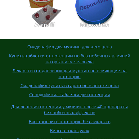
Avanafil
Dapoxetine
Силденафил для мужчин для чего цена
Купить таблетки от потенции но без побочных влияний
на организм человека
Лекарство от давления для мужчин не влияющие на
потенцию
Силденафил купить в саратове в аптеке цена
Сенодофинил таблетки для потенции
Для лечения потенции у мужчин после 40 препараты
без побочных эффектов
Восстановить потенцию без лекарств
Виагра в капсулах