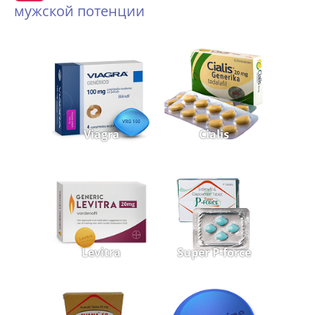
мужской потенции
Viagra
Cialis
Levitra
Super P-force