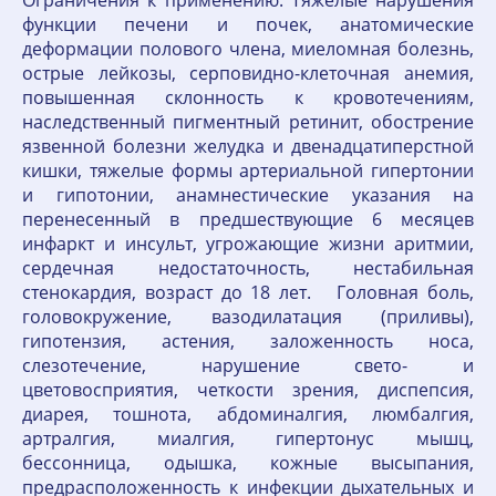
Ограничения к применению: Тяжелые нарушения
функции печени и почек, анатомические
деформации полового члена, миеломная болезнь,
острые лейкозы, серповидно-клеточная анемия,
повышенная склонность к кровотечениям,
наследственный пигментный ретинит, обострение
язвенной болезни желудка и двенадцатиперстной
кишки, тяжелые формы артериальной гипертонии
и гипотонии, анамнестические указания на
перенесенный в предшествующие 6 месяцев
инфаркт и инсульт, угрожающие жизни аритмии,
сердечная недостаточность, нестабильная
стенокардия, возраст до 18 лет. Головная боль,
головокружение, вазодилатация (приливы),
гипотензия, астения, заложенность носа,
слезотечение, нарушение свето- и
цветовосприятия, четкости зрения, диспепсия,
диарея, тошнота, абдоминалгия, люмбалгия,
артралгия, миалгия, гипертонус мышц,
бессонница, одышка, кожные высыпания,
предрасположенность к инфекции дыхательных и