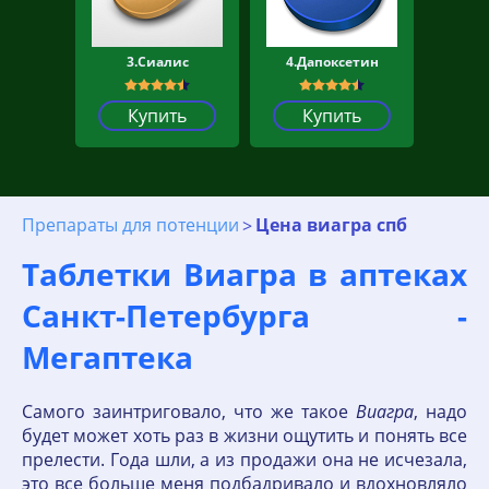
3.Сиалис
4.Дапоксетин
Купить
Купить
Препараты для потенции
Цена виагра спб
Таблетки Виагра в аптеках
Санкт-Петербурга -
Мегаптека
Самого заинтриговало, что же такое
Виагра
, надо
будет может хоть раз в жизни ощутить и понять все
прелести. Года шли, а из продажи она не исчезала,
это все больше меня подбадривало и вдохновляло