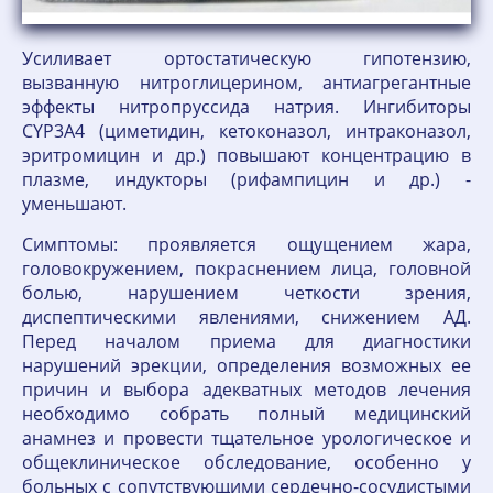
Усиливает ортостатическую гипотензию,
вызванную нитроглицерином, антиагрегантные
эффекты нитропруссида натрия. Ингибиторы
CYР3А4 (циметидин, кетоконазол, интраконазол,
эритромицин и др.) повышают концентрацию в
плазме, индукторы (рифампицин и др.) -
уменьшают.
Симптомы: проявляется ощущением жара,
головокружением, покраснением лица, головной
болью, нарушением четкости зрения,
диспептическими явлениями, снижением АД.
Перед началом приема для диагностики
нарушений эрекции, определения возможных ее
причин и выбора адекватных методов лечения
необходимо собрать полный медицинский
анамнез и провести тщательное урологическое и
общеклиническое обследование, особенно у
больных с сопутствующими сердечно-сосудистыми