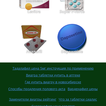
Levitra
Super P-force
Avanafil
Dapoxetine
Тадалафил цена 5мг инструкция по применению
Виагра таблетки купить в аптеке
Где купить виагру в новосибирске
Способы продления полового акта
Варденафил цены
Заменители виагры рейтинг
Что за таблетки сиалис