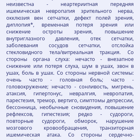
неизвестна - неартериитная передняя
ишемическая невропатия зрительного нерва,
окклюзия вен сетчатки, дефект полей зрения,
диплопия*, временная потеря зрения или
снижение остроты зрения, повышение
внутриглазного давления, отек сетчатки,
заболевания сосудов сетчатки, отслойка
стекловидного тела/витреальная тракция. Со
стороны органа слуха: нечасто - внезапное
снижение или потеря слуха, шум в ушах, звон в
ушах, боль в ушах. Со стороны нервной системы:
очень часто - головная боль; часто -
головокружение; нечасто - сонливость, мигрень,
атаксия, гипертонус, невралгия, невропатия,
парестезия, тремор, вертиго, симптомы депрессии,
бессонница, необычные сновидения, повышение
рефлексов, гипестезия; редко - судороги,
повторные судороги, обморок, нарушение
мозгового кровообращения, транзиторная
ишемическая атака. Со стороны сердечно-