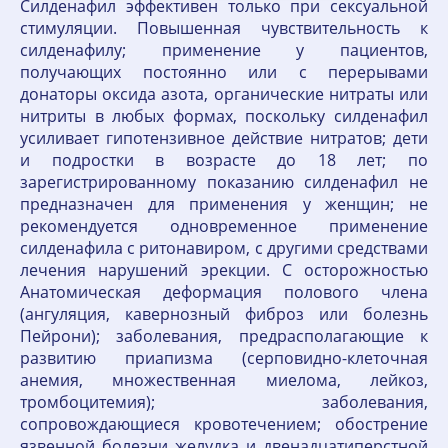
Силденафил эффективен только при сексуальной
стимуляции. Повышенная чувствительность к
силденафилу; применение у пациентов,
получающих постоянно или с перерывами
донаторы оксида азота, органические нитраты или
нитриты в любых формах, поскольку силденафил
усиливает гипотензивное действие нитратов; дети
и подростки в возрасте до 18 лет; по
зарегистрированному показанию силденафил не
предназначен для применения у женщин; не
рекомендуется одновременное применение
силденафила с ритонавиром, с другими средствами
лечения нарушений эрекции. С осторожностью
Анатомическая деформация полового члена
(ангуляция, кавернозный фиброз или болезнь
Пейрони); заболевания, предрасполагающие к
развитию приапизма (серповидно-клеточная
анемия, множественная миелома, лейкоз,
тромбоцитемия); заболевания,
сопровождающиеся кровотечением; обострение
язвенной болезни желудка и двенадцатиперстной