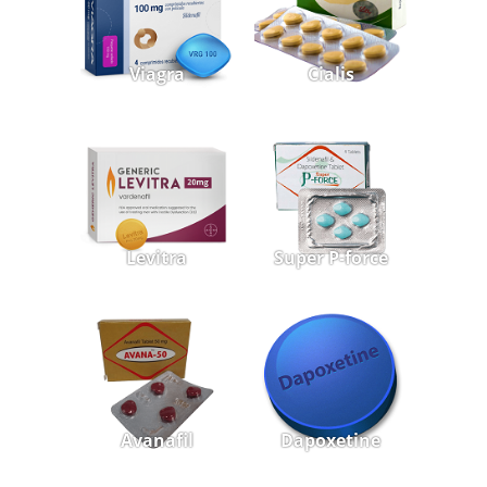
Viagra
Cialis
Levitra
Super P-force
Avanafil
Dapoxetine