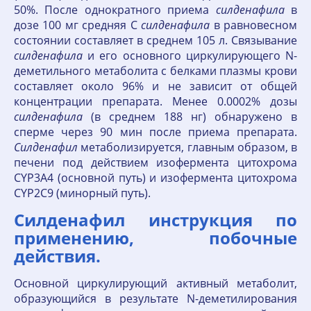
50%. После однократного приема
силденафила
в
дозе 100 мг средняя C
силденафила
в равновесном
состоянии составляет в среднем 105 л. Связывание
силденафила
и его основного циркулирующего N-
деметильного метаболита с белками плазмы крови
составляет около 96% и не зависит от общей
концентрации препарата. Менее 0.0002% дозы
силденафила
(в среднем 188 нг) обнаружено в
сперме через 90 мин после приема препарата.
Силденафил
метаболизируется, главным образом, в
печени под действием изофермента цитохрома
CYP3A4 (основной путь) и изофермента цитохрома
CYP2C9 (минорный путь).
Силденафил инструкция по
применению, побочные
действия.
Основной циркулирующий активный метаболит,
образующийся в результате N-деметилирования