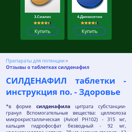
3.Сиалис
4.Дапоксетин
Купить
Купить
Препараты для потенции
Отзывы о таблетках силденафил
СИЛДЕНАФИЛ таблетки -
инструкция по. - Здоровье
*в форме
силденафила
цитрата субстанции-
гранул Вспомогательные вещества: целлюлоза
микрокристаллическая (Avicel PH102) - 315 мг,
кальция гидрофосфат безводный - 92 мг,