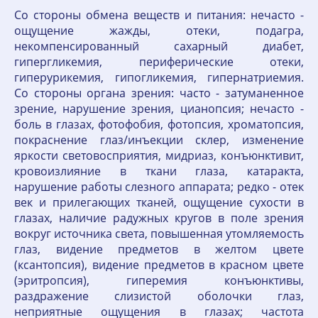
Со стороны обмена веществ и питания: нечасто -
ощущение жажды, отеки, подагра,
некомпенсированный сахарный диабет,
гипергликемия, периферические отеки,
гиперурикемия, гипогликемия, гипернатриемия.
Со стороны органа зрения: часто - затуманенное
зрение, нарушение зрения, цианопсия; нечасто -
боль в глазах, фотофобия, фотопсия, хроматопсия,
покраснение глаз/инъекции склер, изменение
яркости световосприятия, мидриаз, конъюнктивит,
кровоизлияние в ткани глаза, катаракта,
нарушение работы слезного аппарата; редко - отек
век и прилегающих тканей, ощущение сухости в
глазах, наличие радужных кругов в поле зрения
вокруг источника света, повышенная утомляемость
глаз, видение предметов в желтом цвете
(ксантопсия), видение предметов в красном цвете
(эритропсия), гиперемия конъюнктивы,
раздражение слизистой оболочки глаз,
неприятные ощущения в глазах; частота