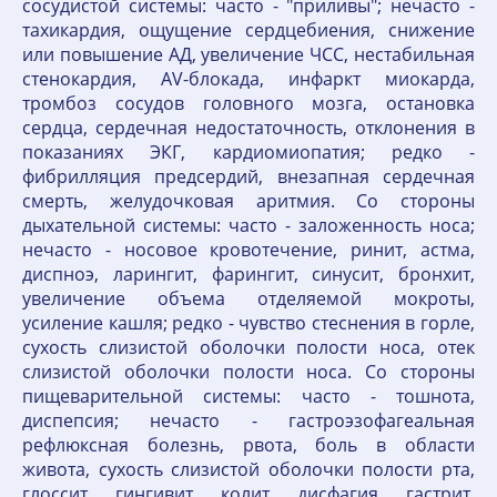
сосудистой системы: часто - "приливы"; нечасто -
тахикардия, ощущение сердцебиения, снижение
или повышение АД, увеличение ЧСС, нестабильная
стенокардия, AV-блокада, инфаркт миокарда,
тромбоз сосудов головного мозга, остановка
сердца, сердечная недостаточность, отклонения в
показаниях ЭКГ, кардиомиопатия; редко -
фибрилляция предсердий, внезапная сердечная
смерть, желудочковая аритмия. Со стороны
дыхательной системы: часто - заложенность носа;
нечасто - носовое кровотечение, ринит, астма,
диспноэ, ларингит, фарингит, синусит, бронхит,
увеличение объема отделяемой мокроты,
усиление кашля; редко - чувство стеснения в горле,
сухость слизистой оболочки полости носа, отек
слизистой оболочки полости носа. Со стороны
пищеварительной системы: часто - тошнота,
диспепсия; нечасто - гастроэзофагеальная
рефлюксная болезнь, рвота, боль в области
живота, сухость слизистой оболочки полости рта,
глоссит, гингивит, колит, дисфагия, гастрит,