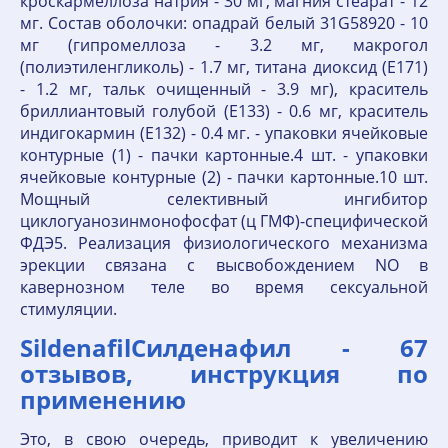
кроскармеллоза натрия - 30 мг, магния стеарат - 12
мг. Состав оболочки: опадрай белый 31G58920 - 10
мг (гипромеллоза - 3.2 мг, макрогол
(полиэтиленгликоль) - 1.7 мг, титана диоксид (Е171)
- 1.2 мг, тальк очищенный - 3.9 мг), краситель
бриллиантовый голубой (Е133) - 0.6 мг, краситель
индигокармин (Е132) - 0.4 мг. - упаковки ячейковые
контурные (1) - пачки картонные.4 шт. - упаковки
ячейковые контурные (2) - пачки картонные.10 шт.
Мощный селективный ингибитор
циклогуанозинмонофосфат (ц ГМФ)-специфической
ФДЭ5. Реализация физиологического механизма
эрекции связана с высвобождением NO в
кавернозном теле во время сексуальной
стимуляции.
SildenafilСилденафил - 67
отзывов, инструкция по
применению
Это, в свою очередь, приводит к увеличению