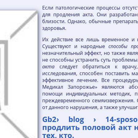
Если патологические процессы отсутс
для продления акта. Они разработа
близости. Однако, обычные препарат
здоровья.
Их действие все лишь временное и 
Существуют и народные
способы
пр
незначительный эффект, но также явля
не способны устранить суть проблем
акта
следует обратиться к врачу,
исследования, способен поставить м
эффективное лечение. Все процедур
Медикал Запорожье» являются абс
помощи индивидуальных методик, п
преждевременного семяизвержения. С
от данного нарушения, а также улучшит
Gb2› blog › 14-sposobo
продлить половой акт н
тех, кто.