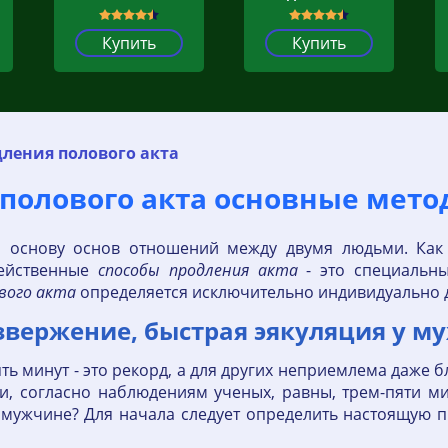
Купить
Купить
ления полового акта
полового акта основные мето
й основу основ отношений между двумя людьми. Как п
действенные
способы
продления
акта
- это специальн
вого
акта
определяется исключительно индивидуально д
вержение, быстрая эякуляция у м
ть минут - это рекорд, а для других неприемлема даже б
ли, согласно наблюдениям ученых, равны, трем-пяти м
т мужчине? Для начала следует определить настоящую