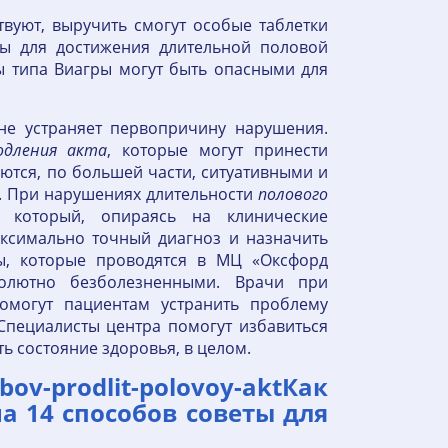
твуют, выручить смогут особые таблетки
ны для достижения длительной половой
ы типа Виагры могут быть опасными для
не устраняет первопричину нарушения.
одления
акта
, которые могут принести
ются, по большей части, ситуативными и
ы. При нарушениях длительности
полового
 который, опираясь на клинические
аксимально точный диагноз и назначить
ы, которые проводятся в МЦ «Оксфорд
олютно безболезненными. Врачи при
омогут пациентам устранить проблему
пециалисты центра помогут избавиться
ь состояние здоровья, в целом.
v-prodlit-polovoy-aktКак
а 14 способов советы для