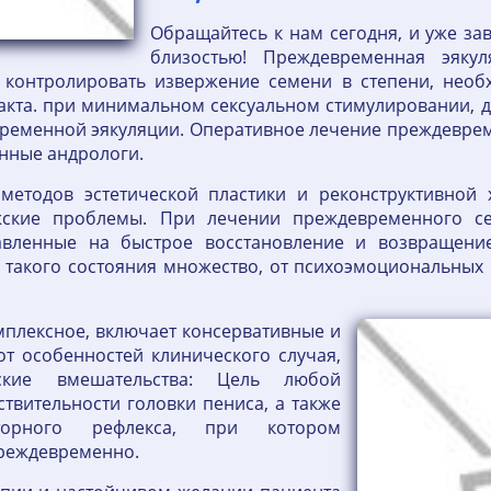
Обращайтесь к нам сегодня, и уже за
близостью! Преждевременная эякул
 контролировать извержение семени в степени, необ
акта. при минимальном сексуальном стимулировании, д
временной эякуляции. Оперативное лечение преждевре
нные андрологи.
методов эстетической пластики и реконструктивной
жские проблемы. При лечении преждевременного с
равленные на быстрое восстановление и возвращени
 такого состояния множество, от психоэмоциональных
мплексное, включает консервативные и
от особенностей клинического случая,
ские вмешательства: Цель любой
твительности головки пениса, а также
яторного рефлекса, при котором
преждевременно.