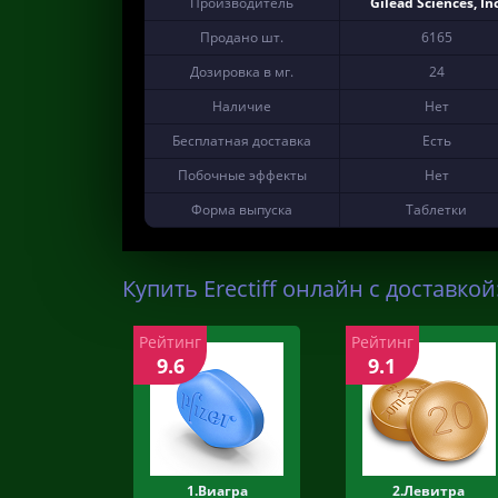
Производитель
Gilead Sciences, Inc
Продано шт.
6165
Дозировка в мг.
24
Наличие
Нет
Бесплатная доставка
Есть
Побочные эффекты
Нет
Форма выпуска
Таблетки
Купить Erectiff онлайн с доставкой
Рейтинг
Рейтинг
9.6
9.1
1.Виагра
2.Левитра