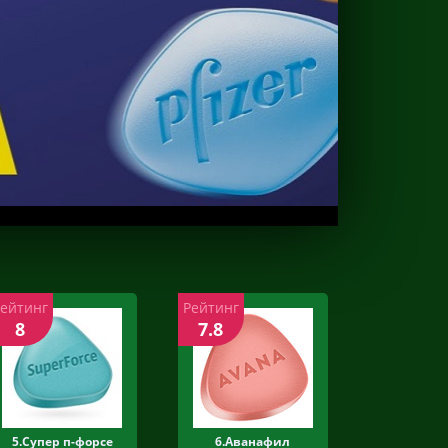
Рейтинг
Рейтинг
8
7.8
5.Супер п-форсе
6.Аванафил