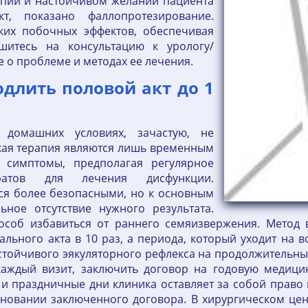
апии и настойчивом желании пациента
т, показано фаллопротезирование.
ких побочных эффектов, обеспечивая
ишитесь на консультацию к урологу/
е о проблеме и методах ее лечения.
продлить половой акт до 1
 домашних условиях, зачастую, не
кая терапия являются лишь временным
 симптомы, предполагая регулярное
ратов для лечения дисфункции.
ся более безопасными, но к основным
ьное отсутствие нужного результата.
соб избавиться от раннего семяизвержения. Метод
ального акта в 10 раз, а периода, который уходит на 
стойчивого эякуляторного рефлекса на продолжительны
каждый визит, заключить договор на годовую медици
е и праздничные дни клиника оставляет за собой право
основании заключенного договора. В хирургическом ц