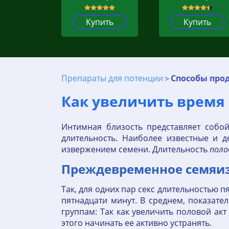
Купить
Купить
Препараты для потенции
Способы прод
Как увеличить время 
Интимная близость представляет собо
длительность. Наиболее известные и 
извержением семени. Длительность
поло
Преждевременное семяиз
Так, для одних пар секс длительностью пя
пятнадцати минут. В среднем, показате
группам: Так как увеличить половой ак
этого начинать ее активно устранять.