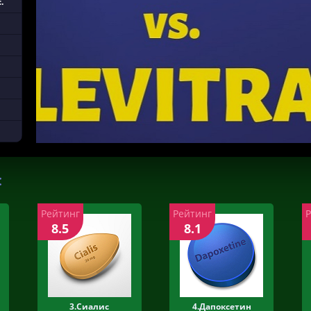
.
:
Рейтинг
Рейтинг
8.5
8.1
3.Сиалис
4.Дапоксетин