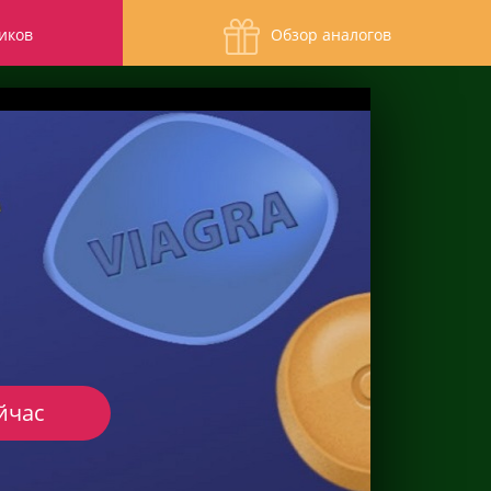
иков
Обзор аналогов
йчас