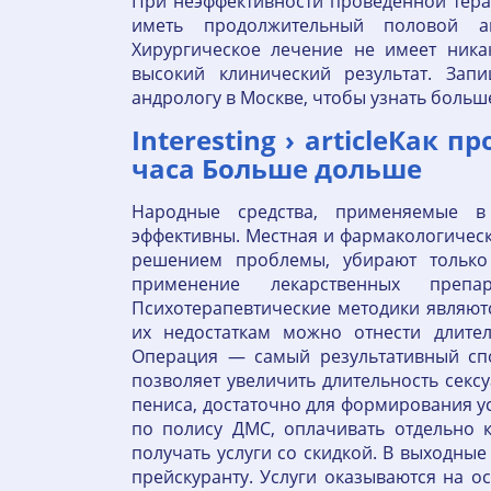
При неэффективности проведенной тер
иметь продолжительный половой ак
Хирургическое лечение не имеет ника
высокий клинический результат. Зап
андрологу в Москве, чтобы узнать больш
Interesting › articleКак 
часа Больше дольше
Народные средства, применяемые в
эффективны. Местная и фармакологичес
решением проблемы, убирают только
применение лекарственных препа
Психотерапевтические методики являют
их недостаткам можно отнести длител
Операция — самый результативный спо
позволяет увеличить длительность сексу
пениса, достаточно для формирования у
по полису ДМС, оплачивать отдельно 
получать услуги со скидкой. В выходны
прейскуранту. Услуги оказываются на 