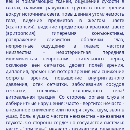
век и прилегающих тканей, ощущение сухости в
глазах, наличие радужных кругов в поле зрения
вокруг источника света, повышенная утомляемость
глаз, видение предметов в желтом цвете
(ксантопсия), видение предметов в красном цвете
(эритропсия), гиперемия конъюнктивы,
раздражение слизистой оболочки глаз,
неприятные ощущения в глазах; частота
неизвестна - неартериитная передняя
ишемическая невропатия зрительного нерва,
окклюзия вен сетчатки, дефект полей зрения,
диплопия, временная потеря зрения или снижение
остроты зрения, повышение внутриглазного
давления, отек сетчатки, заболевания сосудов
сетчатки, отслойка стекловидного тела/
витреальная тракция. Со стороны органа слуха и
лабиринтные нарушения: часто - вертиго; нечасто -
внезапное снижение или потеря слуха, шум, звон в
ушах, боль в ушах; частота неизвестна - внезапная
глухота. Со стороны сердечно-сосудистой системы:
часто - "приливы"; нечасто - тахикардия, ощущение