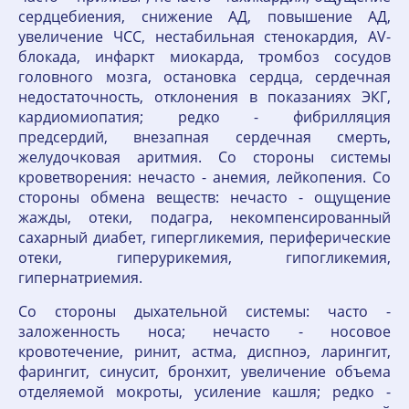
сердцебиения, снижение АД, повышение АД,
увеличение ЧСС, нестабильная стенокардия, AV-
блокада, инфаркт миокарда, тромбоз сосудов
головного мозга, остановка сердца, сердечная
недостаточность, отклонения в показаниях ЭКГ,
кардиомиопатия; редко - фибрилляция
предсердий, внезапная сердечная смерть,
желудочковая аритмия. Со стороны системы
кроветворения: нечасто - анемия, лейкопения. Со
стороны обмена веществ: нечасто - ощущение
жажды, отеки, подагра, некомпенсированный
сахарный диабет, гипергликемия, периферические
отеки, гиперурикемия, гипогликемия,
гипернатриемия.
Со стороны дыхательной системы: часто -
заложенность носа; нечасто - носовое
кровотечение, ринит, астма, диспноэ, ларингит,
фарингит, синусит, бронхит, увеличение объема
отделяемой мокроты, усиление кашля; редко -