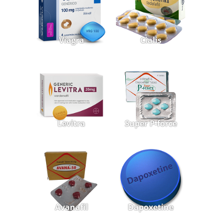
Viagra
Cialis
Levitra
Super P-force
Avanafil
Dapoxetine