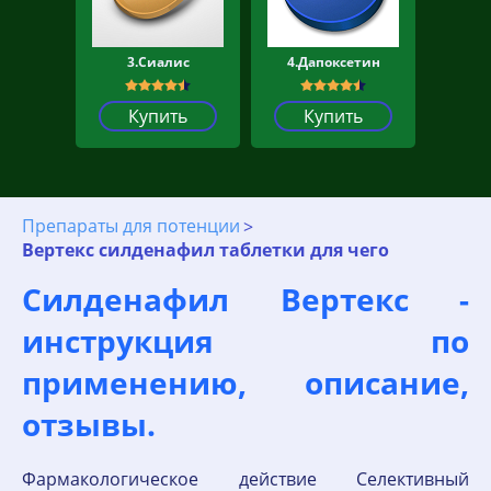
3.Сиалис
4.Дапоксетин
Купить
Купить
Препараты для потенции
Вертекс силденафил таблетки для чего
Силденафил Вертекс -
инструкция по
применению, описание,
отзывы.
Фармакологическое действие Селективный