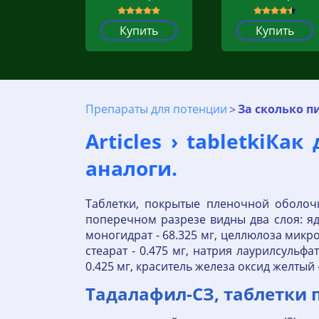
Купить
Купить
Препараты для потенции
За сколько п
Articles › tabletkiК
аналоги.
Таблетки, покрытые пленочной оболочк
поперечном разрезе видны два слоя: яд
моногидрат - 68.325 мг, целлюлоза микрок
стеарат - 0.475 мг, натрия лаурилсульфат
0.425 мг, краситель железа оксид желтый -
Тадалафил-СЗ, таблетки п