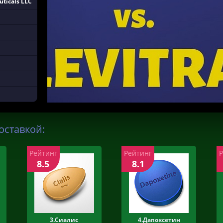
ticals LLC
оставкой:
Рейтинг
Рейтинг
8.5
8.1
3.Сиалис
4.Дапоксетин