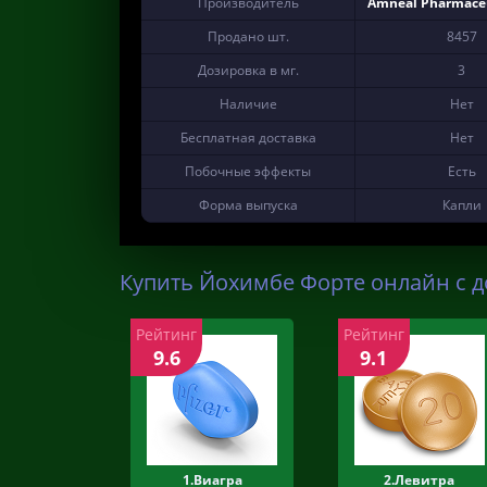
Производитель
Amneal Pharmaceu
Продано шт.
8457
Дозировка в мг.
3
Наличие
Нет
Бесплатная доставка
Нет
Побочные эффекты
Есть
Форма выпуска
Капли
Купить Йохимбе Форте онлайн с д
Рейтинг
Рейтинг
9.6
9.1
1.Виагра
2.Левитра