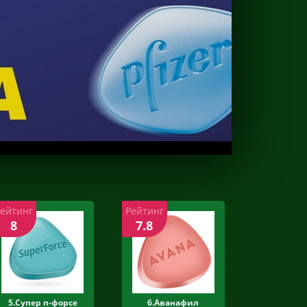
Рейтинг
Рейтинг
8
7.8
5.Супер п-форсе
6.Аванафил