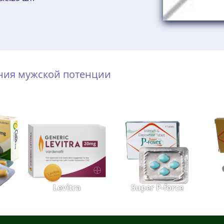
ения мужской потенции
Levitra
Super P-force