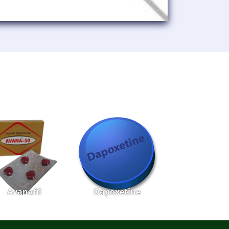
Avanafil
Dapoxetine