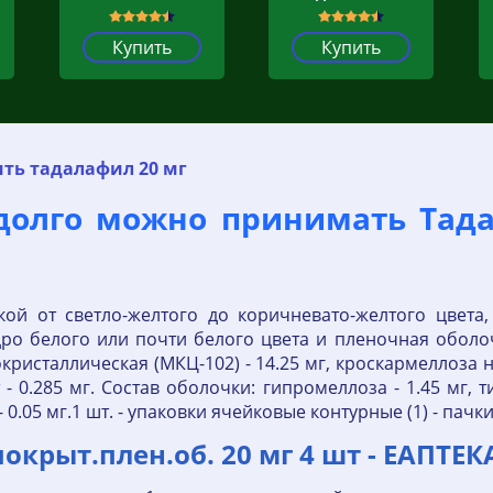
Купить
Купить
ить тадалафил 20 мг
ак долго можно принимать Та
ой от светло-желтого до коричневато-желтого цвета, 
ро белого или почти белого цвета и пленочная оболо
ристаллическая (МКЦ-102) - 14.25 мг, кроскармеллоза на
 - 0.285 мг. Состав оболочки: гипромеллоза - 1.45 мг, т
 0.05 мг.1 шт. - упаковки ячейковые контурные (1) - пачк
окрыт.плен.об. 20 мг 4 шт - ЕАПТЕК