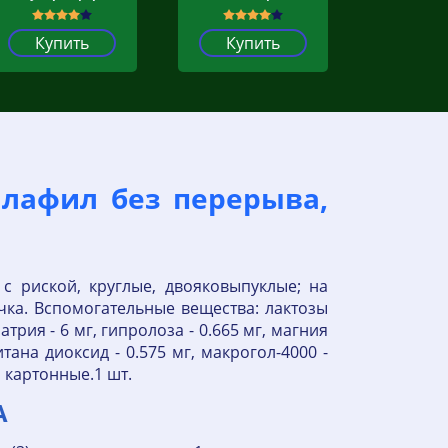
Купить
Купить
далафил без перерыва,
с риской, круглые, двояковыпуклые; на
чка. Вспомогательные вещества: лактозы
трия - 6 мг, гипролоза - 0.665 мг, магния
итана диоксид - 0.575 мг, макрогол-4000 -
и картонные.1 шт.
А