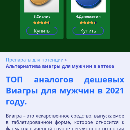
3.Сиалис
4.Дапоксетин
Купить
Купить
Препараты для потенции
Альтернатива виагры для мужчин в аптеке
ТОП аналогов дешевых
Виагры для мужчин в 2021
году.
Виагра – это лекарственное средство, выпускаемое
в таблетированной форме, которое относится к
фармакологической группе регуляторов потенции