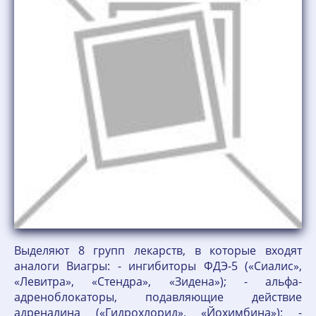
Выделяют 8 групп лекарств, в которые входят
аналоги Виагры: - ингибиторы ФДЭ-5 («Сиалис»,
«Левитра», «Стендра», «Зидена»); - альфа-
адреноблокаторы, подавляющие действие
адреналина («Гидрохлорид», «Йохимбина»); -