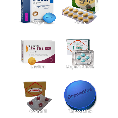
Viagra
Cialis
Levitra
Super P-force
Avanafil
Dapoxetine