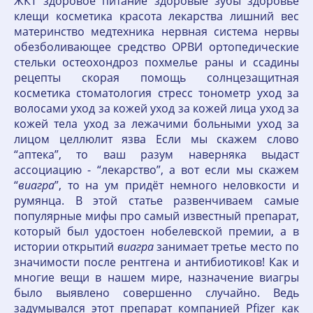
ЖКТ здоровое питание здоровые зубы здоровье
клещи косметика красота лекарства лишний вес
материнство медтехника нервная система нервы
обезболивающее средство ОРВИ ортопедические
стельки остеохондроз похмелье раны и ссадины
рецепты скорая помощь солнцезащитная
косметика стоматология стресс тонометр уход за
волосами уход за кожей уход за кожей лица уход за
кожей тела уход за лежачими больными уход за
лицом целлюлит язва Если мы скажем слово
“аптека”, то ваш разум наверняка выдаст
ассоциацию - “лекарство”, а вот если мы скажем
“
виагра
”, то на ум придёт немного неловкости и
румянца. В этой статье развенчиваем самые
популярные мифы про самый известный препарат,
который был удостоен нобелевской премии, а в
истории открытий
виагра
занимает третье место по
значимости после рентгена и антибиотиков! Как и
многие вещи в нашем мире, назначение виагры
было выявлено совершенно случайно. Ведь
задумывался этот препарат компанией Pfizer как