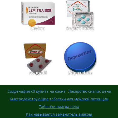
Levitra
Super P-force
Avanafil
Dapoxetine
Силденафил с3 купить на озоне
Лекарство сиалис цена
Быстродействующие таблетки для мужской потенции
Таблетки виагра цена
Как называется заменитель виагры