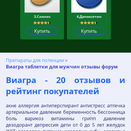
3.Сиалис
4.Дапоксетин
Купить
Купить
Препараты для потенции
Виагра таблетки для мужчин отзывы форум
Виагра - 20 отзывов и
рейтинг покупателей
акне аллергия антиперспирант антистресс аптечка
артериальное давление беременность бессонница
боль варикоз витамины грипп давление
дезодорант депрессия дети от 0 до 5 лет желудок