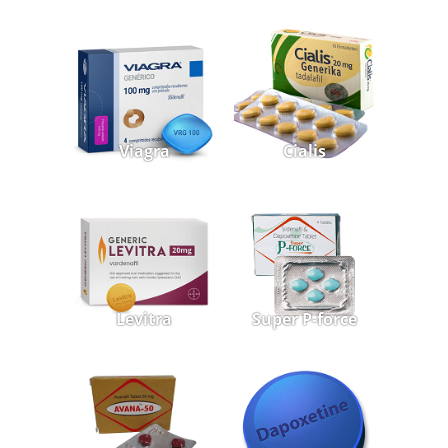
Viagra
Cialis
Levitra
Super P-force