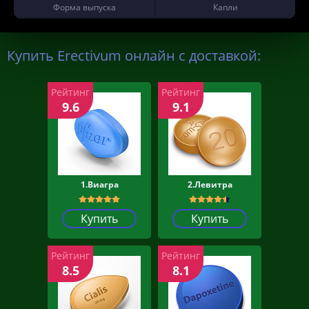
Форма выпуска
Капли
Купить Erectivum онлайн с доставкой:
Рейтинг
Рейтинг
9.6
9.1
1.Виагра
2.Левитра
Купить
Купить
Рейтинг
Рейтинг
8.5
8.1