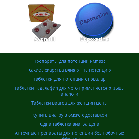
Avanafil
Dapoxetine
Препараты для потенции импаза
Какие лекарства влияют на потенцию
Таблетки для потенции от эвалар
Таблетки тадалафил для чего применяется отзывы
аналоги
Таблетки виагра для женщин цены
Купить виагру в омске с доставкой
Одна таблетка виагра цена
Аптечные препараты для потенции без побочных
эффектов