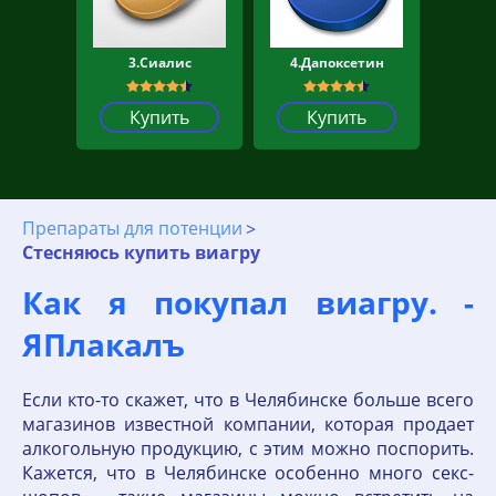
3.Сиалис
4.Дапоксетин
Купить
Купить
Препараты для потенции
Стесняюсь купить виагру
Как я покупал виагру. -
ЯПлакалъ
Если кто-то скажет, что в Челябинске больше всего
магазинов известной компании, которая продает
алкогольную продукцию, с этим можно поспорить.
Кажется, что в Челябинске особенно много секс-