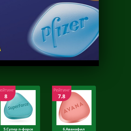
Рейтинг
Рейтинг
8
7.8
5.Супер п-форсе
6.Аванафил