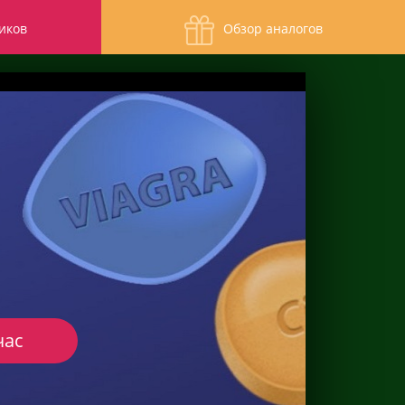
иков
Обзор аналогов
час