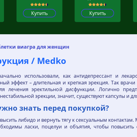
Купить
Купить
блетки виагра для женщин
рукция / Medko
ачально использовали, как антидепрессант и лекар
чный эффект – длительная и крепкая эрекция. Так врач
для лечения эректильной дисфункции. Логично предп
естабильной эрекции, значит, существуют капсулы и д
нужно знать перед покупкой?
сить либидо и вернуть тягу к сексуальным контактам.
обходимы ласки, поцелуи и объятия, чтобы повысить 