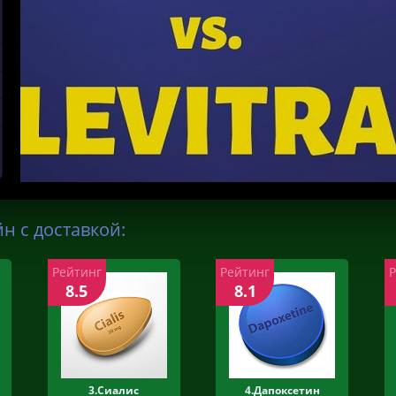
н с доставкой:
Рейтинг
Рейтинг
8.5
8.1
3.Сиалис
4.Дапоксетин