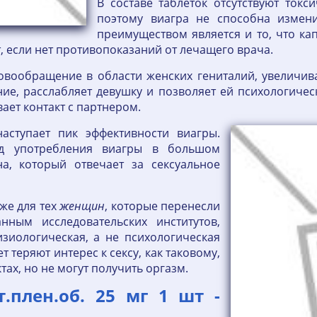
В составе таблеток отсутствуют ток
поэтому виагра не способна измен
преимуществом является и то, что ка
т, если нет противопоказаний от лечащего врача.
ровообращение в области женских гениталий, увеличив
е, расслабляет девушку и позволяет ей психологичес
ает контакт с партнером.
аступает пик эффективности виагры.
д употребления виагры в большом
а, который отвечает за сексуальное
аже для тех
женщин
, которые перенесли
нным исследовательских институтов,
зиологическая, а не психологическая
т теряют интерес к сексу, как таковому,
ах, но не могут получить оргазм.
.плен.об. 25 мг 1 шт -