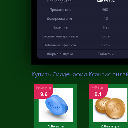
Производитель
Sanofi S.A.
Продано шт.
4681
Дозировка в мг.
13
Наличие
Нет
Бесплатная доставка
Есть
Побочные эффекты
Есть
Форма выпуска
Таблетки
Купить Силденафил-Ксантис онлай
Рейтинг
Рейтинг
9.6
9.1
1.Виагра
2.Левитра