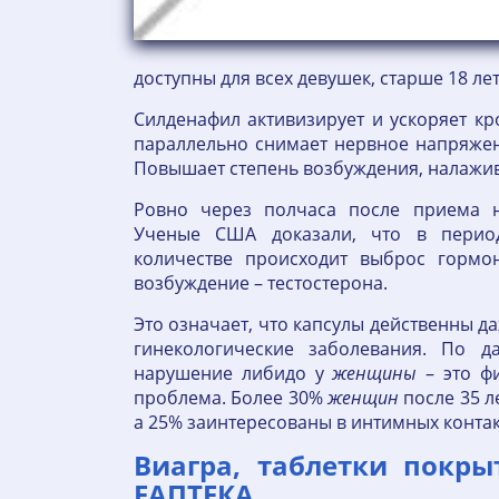
доступны для всех девушек, старше 18 ле
Силденафил активизирует и ускоряет к
параллельно снимает нервное напряжени
Повышает степень возбуждения, налажив
Ровно через полчаса после приема н
Ученые США доказали, что в перио
количестве происходит выброс гормон
возбуждение – тестостерона.
Это означает, что капсулы действенны д
гинекологические заболевания. По да
нарушение либидо у
женщины
– это фи
проблема. Более 30%
женщин
после 35 ле
а 25% заинтересованы в интимных контакт
Виагра, таблетки покрыт
ЕАПТЕКА