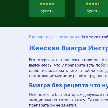
Купить
Купить
Препараты для потенции
Что такое та
Женская Виагра Инст
Его открыли в прошлом столетии, изн
выяснилось, что у препарата есть побо
стали использовать его в таблетках 
помогающие мужчине решить трудность н
Виагра без рецепта что 
Они помогли бы некоторым девушкам повы
эмоционально готов к сексу. Также не
препарата он не заметит.