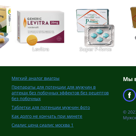
Levitra
Super P-force
Мягкий аналог виагры
Мы в
Препараты для потенции для мужчин в
аптеках без побочных эффектов без рецептов
без побочных
Таблетки для потенции мужчин фото
© 2023
Как долго не кончать при минете
Мужск
Сиалис цена сиалис москва 1