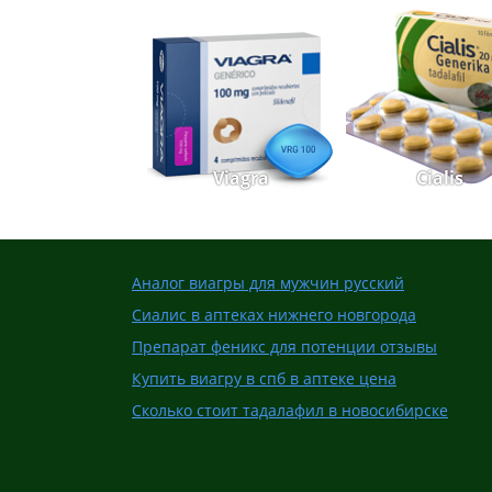
Viagra
Cialis
Аналог виагры для мужчин русский
Сиалис в аптеках нижнего новгорода
Препарат феникс для потенции отзывы
Купить виагру в спб в аптеке цена
Сколько стоит тадалафил в новосибирске