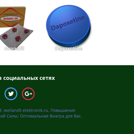
Avanafil
Dapoxetine
 социальных сетях
. weilandt-elektronik.ru. Повышение
ой Силы: Оптимальная Виагра для Вас.