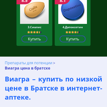
8.5
8.1
3.Сиалис
4.Дапоксетин
Купить
Купить
Препараты для потенции
Виагра цена в братске
Виагра – купить по низкой
цене в Братске в интернет‐
аптеке.