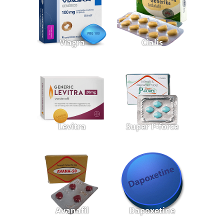
Viagra
Cialis
Levitra
Super P-force
Avanafil
Dapoxetine