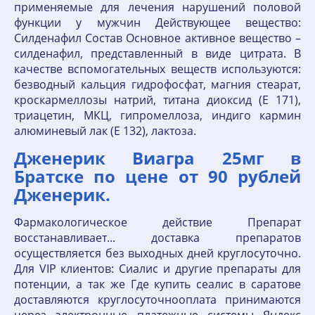
применяемые для лечения нарушений половой
функции у мужчин Действующее вещество:
Силденафил Состав Основное активное вещество –
силденафил, представленный в виде цитрата. В
качестве вспомогательных веществ используются:
безводный кальция гидрофосфат, магния стеарат,
кроскармеллозы натрий, титана диоксид (E 171),
триацетин, МКЦ, гипромеллоза, индиго кармин
алюминевый лак (E 132), лактоза.
Дженерик Виагра 25мг в
Братске по цене от 90 рублей
Дженерик.
Фармакологическое действие Препарат
восстанавливает... доставка препаратов
осуществляется без выходных дней круглосуточно.
Для VIP клиентов: Сиалис и другие препараты для
потенции, а так же Где купить сеалис в саратове
доставляются круглосуточнооплата принимаются
через электронные платежные системы Яндекс