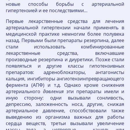
новые способы борьбы с артериальной
гипертензией и ее последствиями…
Первые лекарственные средства для лечения
артериальной гипертензии начали применять в
медицинской практике немногим более полувека
назад. Первыми были препараты резерпина, далее
стали использовать комбинированные
лекарственные средства, включавшие
производные резерпина и диуретики. Позже стали
появляться и другие классы гипотензивных
препаратов: адреноблокаторы, антагонисты
кальция, ингибиторы ангиотензинпревращающего
фермента (АПФ) и т.д. Однако кроме снижения
артериального
давления
эти препараты имели и
иную сторону: одни вызывали сонливость,
депрессию, заложенность носа, другие, снижая
артериальное давление, способствовали также
выведению из организма важных для работы
сердца веществ, третьи вызывали увеличение
массы тела, а четвертые — кашель или