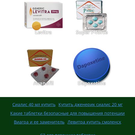
Levitra
Super P-force
Avanafil
Dapoxetine
Сиалис 40 мл купить
Купить дженерик сиалис 20 мг
Какие таблетки безопасные для повышения потенции
Виагра и ее заменитель
Левитра купить смоленск