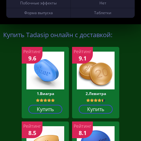
Побочные эффекты
Нет
Форма выпуска
Таблетки
Купить Tadasip онлайн с доставкой:
Рейтинг
Рейтинг
9.6
9.1
1.Виагра
2.Левитра
Купить
Купить
Рейтинг
Рейтинг
8.5
8.1