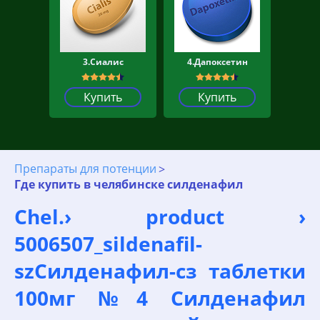
3.Сиалис
4.Дапоксетин
Купить
Купить
Препараты для потенции
Где купить в челябинске силденафил
Chel.› product ›
5006507_sildenafil-
szСилденафил-сз таблетки
100мг №4 Силденафил