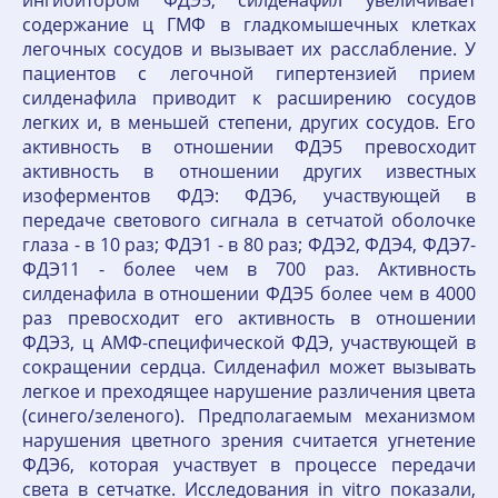
ингибитором ФДЭ5, силденафил увеличивает
содержание ц ГМФ в гладкомышечных клетках
легочных сосудов и вызывает их расслабление. У
пациентов с легочной гипертензией прием
силденафила приводит к расширению сосудов
легких и, в меньшей степени, других сосудов. Его
активность в отношении ФДЭ5 превосходит
активность в отношении других известных
изоферментов ФДЭ: ФДЭ6, участвующей в
передаче светового сигнала в сетчатой оболочке
глаза - в 10 раз; ФДЭ1 - в 80 раз; ФДЭ2, ФДЭ4, ФДЭ7-
ФДЭ11 - более чем в 700 раз. Активность
силденафила в отношении ФДЭ5 более чем в 4000
раз превосходит его активность в отношении
ФДЭ3, ц АМФ-специфической ФДЭ, участвующей в
сокращении сердца. Силденафил может вызывать
легкое и преходящее нарушение различения цвета
(синего/зеленого). Предполагаемым механизмом
нарушения цветного зрения считается угнетение
ФДЭ6, которая участвует в процессе передачи
света в сетчатке. Исследования in vitro показали,