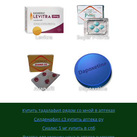
Levitra
Super P-force
Avanafil
Dapoxetine
Купить тадалафил рядом со мной в аптеках
Силденафил с3 купить аптека ру
Сиалис 5 мг купить в спб
Виагра для мужчин цена в аптеке в москве