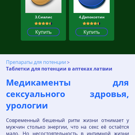
3.Сиалис
4.Дапоксетин
Купить
Купить
Препараты для потенции
Таблетки для потенции в аптеках латвии
Медикаменты для
сексуального здровья,
урологии
Современный бешеный ритм жизни отнимает у
мужчин столько энергии, что на секс её остаётся
мало. Но несостоятельность в интимной жизни