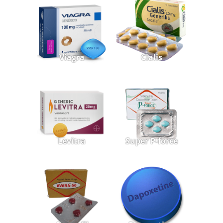
Viagra
Cialis
Levitra
Super P-force