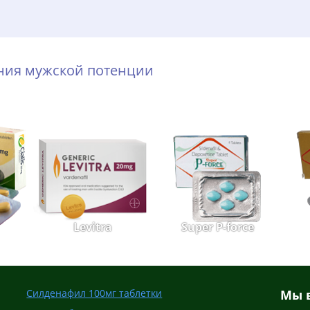
ения мужской потенции
Levitra
Super P-force
Силденафил 100мг таблетки
Мы в