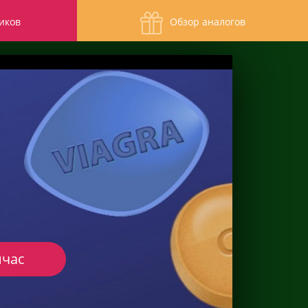
иков
Обзор аналогов
йчас