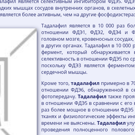
тадалафил является селективным ингибитором ФДЭ5. ФД
адких мышцах сосудов внутренних органов, в скелетных
является более активным, чем на другие фосфодиэстера
Тадалафил является в 10 000 раз б
отношении ФДЭ1, ФДЭ2, ФДЭ4 и ФД
головном мозге, кровеносных сосудах,
в других органах. Тадалафил в 10 000
фермент, который обнаруживается 
селективность в отношении ФДЭ5 по с
поскольку ФДЭ3 является ферменто
сердечной мышцы.
Кроме того,
тадалафил
примерно в 70
отношении ФДЭ6, обнаруженной в се
фотопередачу.
Тадалафил
также проя
в отношении ФДЭ5 в сравнении с его 
раз более мощное в отношении ФДЭ5 
тканях и физиологические эффекты и
времени не выяснены.
Тадалафил
улу
проведения полноценного полового