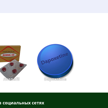
Avanafil
Dapoxetine
 социальных сетях