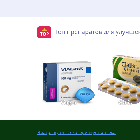
Топ препаратов для улучш
Viagra
Cialis
Виагра купить екатеринбург аптека