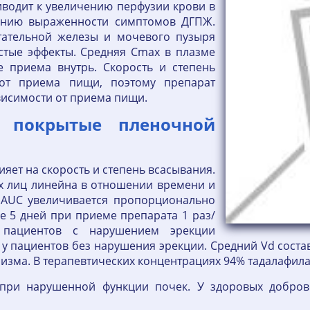
иводит к увеличению перфузии крови в
ижению выраженности симптомов ДГПЖ.
стательной железы и мочевого пузыря
стые эффекты. Средняя Сmax в плазме
е приема внутрь. Скорость и степень
от приема пищи, поэтому препарат
висимости от приема пищи.
и покрытые пленочной
яет на скорость и степень всасывания.
х лиц линейна в отношении времени и
г AUC увеличивается пропорционально
ие 5 дней при приеме препарата 1 раз/
у пациентов с нарушением эрекции
 пациентов без нарушения эрекции. Средний Vd составля
низма. В терапевтических концентрациях 94% тадалафила
 при нарушенной функции почек. У здоровых добров