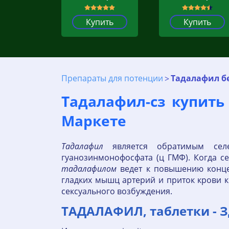
Купить
Купить
Препараты для потенции
Тадалафил бе
Тадалафил-сз купить
Маркете
Тадалафил
является обратимым селе
гуанозинмонофосфата (ц ГМФ). Когда с
тадалафилом
ведет к повышению концен
гладких мышц артерий и приток крови к
сексуального возбуждения.
ТАДАЛАФИЛ, таблетки - 