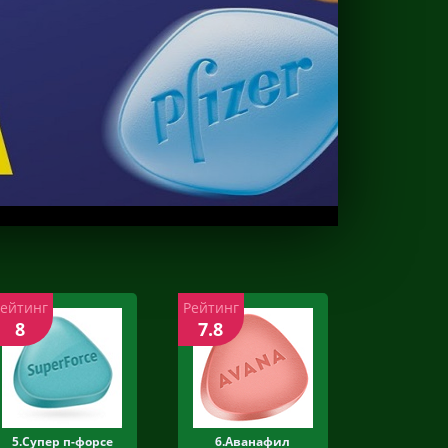
Рейтинг
Рейтинг
8
7.8
5.Супер п-форсе
6.Аванафил