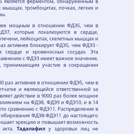
Э5 является ферментом, обнаруженным в
 мышцах, тромбоцитах, почках, легких и
зы.
олее мощным в отношении ФДЭ5, чем в
Э7, которые локализуются в сердце,
 печени, лейкоцитах, скелетных мышцах и
 раз активнее блокирует ФДЭ5, чем ФДЭ3 -
в сердце и кровеносных сосудах. Эта
равнению с ФДЭ3 имеет важное значение,
м, принимающим участие в сокращении
0 раз активнее в отношении ФДЭ5, чем в
тчатке и являющейся ответственной за
вляет действие в 9000 раз более мощное
влиянием на ФДЭ8, ФДЭ9 и ФДЭ10, и в 14
по сравнению с ФДЭ11. Распределение в
нгибирования ФДЭ8-ФДЭ11 до настоящего
чшает эрекцию и повышает возможность
 акта.
Тадалафил
у здоровых лиц не