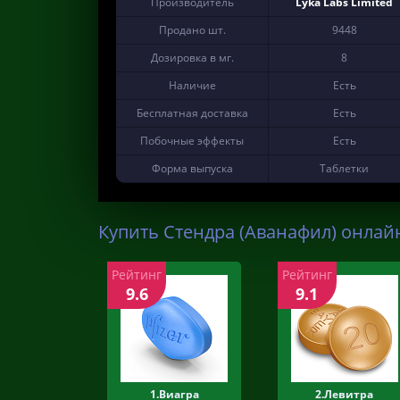
Производитель
Lyka Labs Limited
Продано шт.
9448
Дозировка в мг.
8
Наличие
Есть
Бесплатная доставка
Есть
Побочные эффекты
Есть
Форма выпуска
Таблетки
Купить Стендра (Аванафил) онлайн
Рейтинг
Рейтинг
9.6
9.1
1.Виагра
2.Левитра