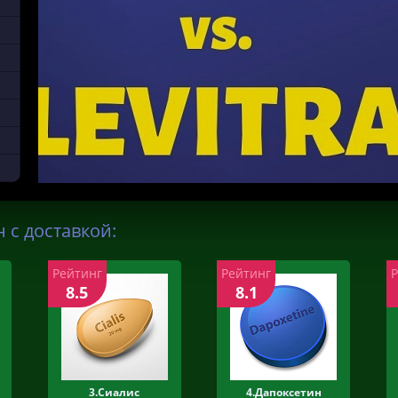
 с доставкой:
Рейтинг
Рейтинг
8.5
8.1
3.Сиалис
4.Дапоксетин