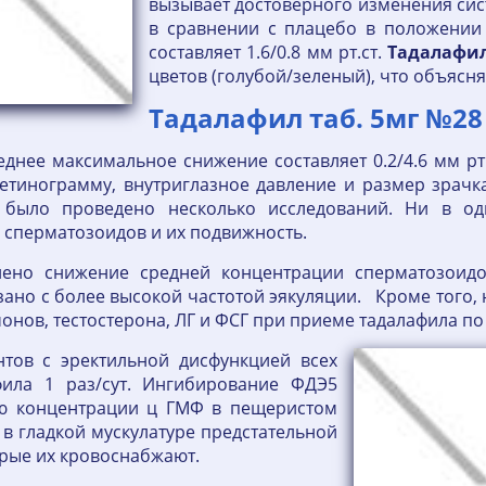
вызывает достоверного изменения сис
в сравнении с плацебо в положении
составляет 1.6/0.8 мм рт.ст.
Тадалафи
цветов (голубой/зеленый), что объясня
Тадалафил таб. 5мг №28
еднее максимальное снижение составляет 0.2/4.6 мм рт
ретинограмму, внутриглазное давление и размер зрач
 было проведено несколько исследований. Ни в о
сперматозоидов и их подвижность.
ено снижение средней концентрации сперматозоид
ано с более высокой частотой эякуляции. Кроме того,
нов, тестостерона, ЛГ и ФСГ при приеме тадалафила п
тов с эректильной дисфункцией всех
фила 1 раз/сут. Ингибирование ФДЭ5
ю концентрации ц ГМФ в пещеристом
 в гладкой мускулатуре предстательной
орые их кровоснабжают.