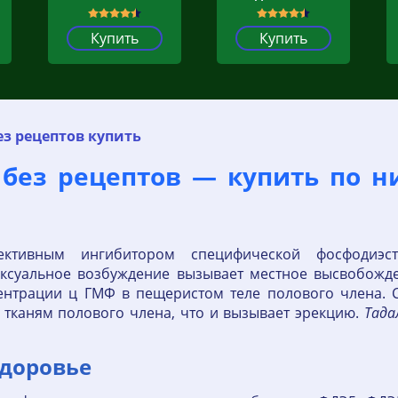
Купить
Купить
з рецептов купить
 без рецептов — купить по н
ктивным ингибитором специфической фосфодиэст
ексуальное возбуждение вызывает местное высвобожд
трации ц ГМФ в пещеристом теле полового члена. Сл
 тканям полового члена, что и вызывает эрекцию.
Тада
Здоровье