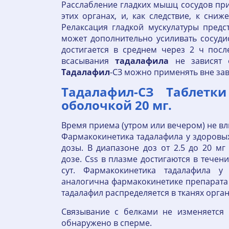
Расслабление гладких мышц сосудов пр
этих органах, и, как следствие, к сн
Релаксация гладкой мускулатуры пред
может дополнительно усиливать сосуди
достигается в среднем через 2 ч посл
всасывания
тадалафила
не зависят 
Тадалафил
-СЗ можно применять вне за
Тадалафил-СЗ Таблетк
оболочкой 20 мг.
Время приема (утром или вечером) не вли
Фармакокинетика тадалафила у здоровы
дозы. В диапазоне доз от 2.5 до 20 м
дозе. Css в плазме достигаются в течен
сут. Фармакокинетика тадалафила 
аналогична фармакокинетике препарата у
тадалафил распределяется в тканях орга
Связывание с белками не изменяется
обнаружено в сперме.