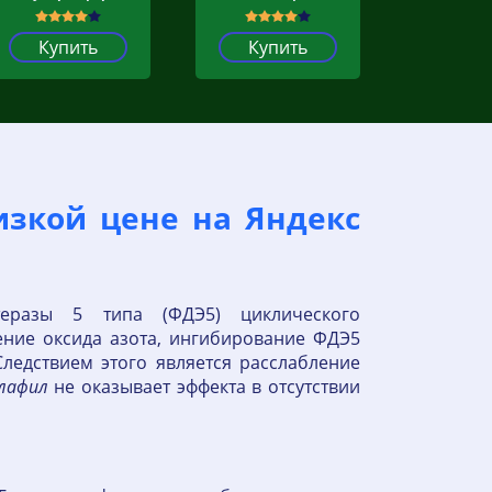
Купить
Купить
изкой цене на Яндекс
еразы 5 типа (ФДЭ5) циклического
ение оксида азота, ингибирование ФДЭ5
едствием этого является расслабление
лафил
не оказывает эффекта в отсутствии