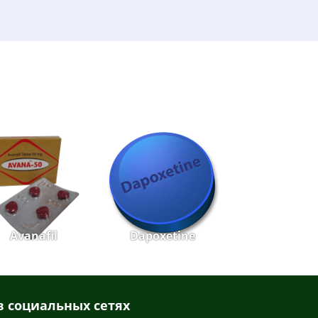
Avanafil
Dapoxetine
 социальных сетях