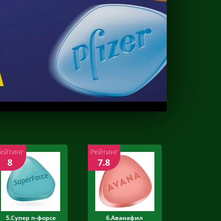
Рейтинг
Рейтинг
8
7.8
5.Супер п-форсе
6.Аванафил