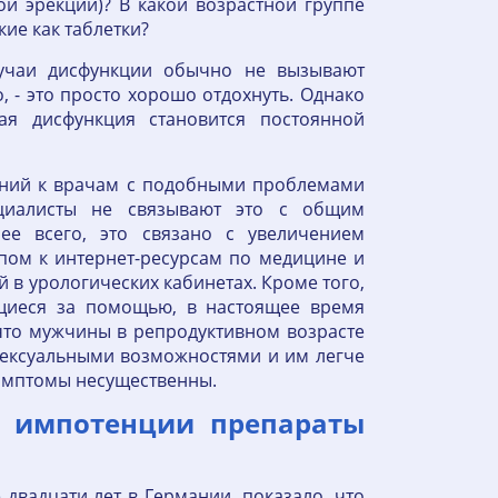
й эрекции)? В какой возрастной группе
ие как таблетки?
лучаи дисфункции обычно не вызывают
о, - это просто хорошо отдохнуть. Однако
ная дисфункция становится постоянной
ений к врачам с подобными проблемами
ециалисты не связывают это с общим
ее всего, это связано с увеличением
пом к интернет-ресурсам по медицине и
в урологических кабинетах. Кроме того,
щиеся за помощью, в настоящее время
что мужчины в репродуктивном возрасте
ексуальными возможностями и им легче
симптомы несущественны.
я импотенции препараты
двадцати лет в Германии, показало, что