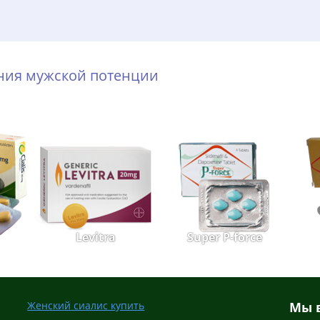
ения мужской потенции
Levitra
Super P-force
Женский сиалис купить
Мы в