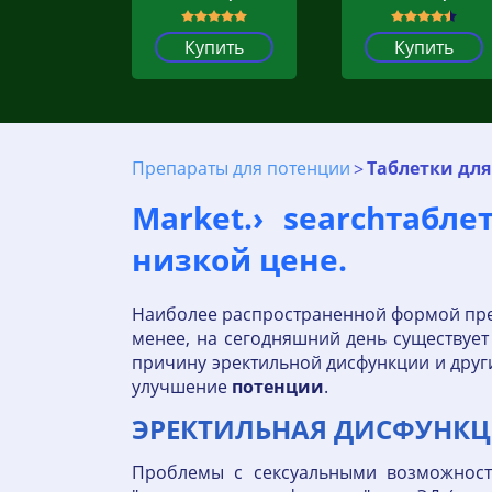
Купить
Купить
Препараты для потенции
Таблетки для
Market.› searchтабл
низкой цене.
Наиболее распространенной формой пре
менее, на сегодняшний день существует
причину эректильной дисфункции и друг
улучшение
потенции
.
ЭРЕКТИЛЬНАЯ ДИСФУНКЦИ
Проблемы с сексуальными возможност