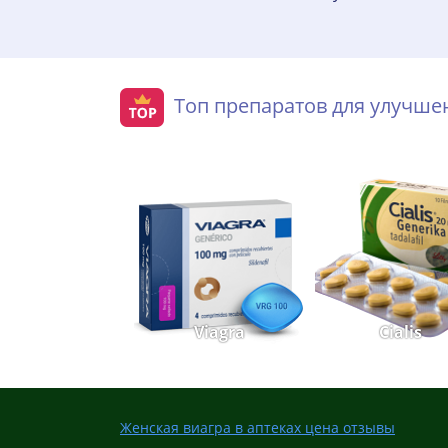
Топ препаратов для улучш
Viagra
Cialis
Женская виагра в аптеках цена отзывы