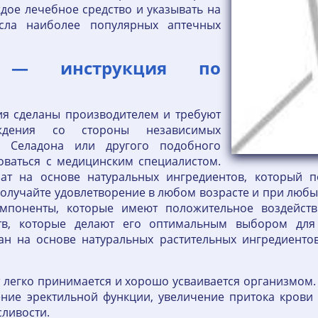
ждое лечебное средство и указывать на
исла наиболее популярных аптечных
о — инструкция по
ия сделаны производителем и требуют
ждения со стороны независимых
м Селадона или другого подобного
роваться с медицинским специалистом.
ат на основе натуральных ингредиентов, который п
учайте удовлетворение в любом возрасте и при любых о
мпоненты, которые имеют положительное воздейст
тв, которые делают его оптимальным выбором для
ан на основе натуральных растительных ингредиентов
т легко принимается и хорошо усваивается организмом
ение эректильной функции, увеличение притока крови
ливости.