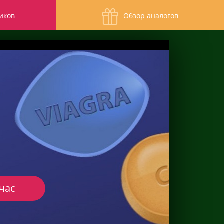
иков
Обзор аналогов
час