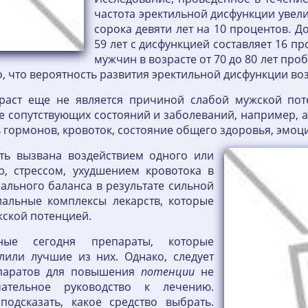
частота эректильной дисфункции увели
сорока девяти лет на 10 процентов. Д
59 лет с дисфункцией составляет 16 про
мужчин в возрасте от 70 до 80 лет пр
, что вероятность развития эректильной дисфункции воз
раст еще не является причиной слабой мужской пот
сопутствующих состояний и заболеваний, например, а
 гормонов, кровоток, состояние общего здоровья, эмоц
ть вызвана воздействием одного или
р, стрессом, ухудшением кровотока в
льного баланса в результате сильной
иальные комплексы лекарств, которые
жской потенцией.
пные сегодня препараты, которые
лили лучшие из них. Однако, следует
епаратов для повышения
потенции
не
ательное руководство к лечению.
одсказать, какое средство выбрать.