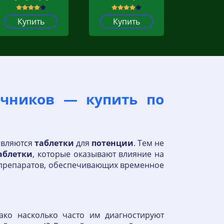
Купить
Купить
дечников — купить по
являются
таблетки
для
потенции
. Тем не
аблетки
, которые оказывают влияние на
и препаратов, обеспечивающих временное
ко насколько часто им диагностируют