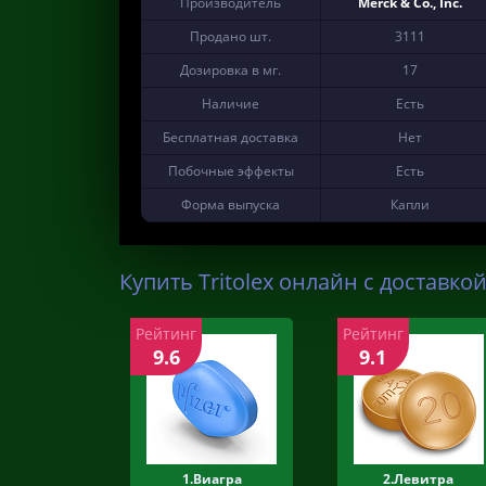
Производитель
Merck & Co., Inc.
Продано шт.
3111
Дозировка в мг.
17
Наличие
Есть
Бесплатная доставка
Нет
Побочные эффекты
Есть
Форма выпуска
Капли
Купить Tritolex онлайн с доставкой
Рейтинг
Рейтинг
9.6
9.1
1.Виагра
2.Левитра