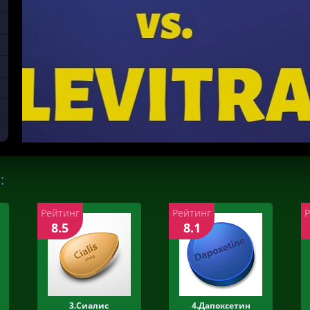
:
Рейтинг
Рейтинг
8.5
8.1
3.Сиалис
4.Дапоксетин