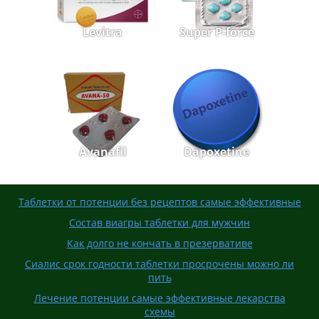
Levitra
Super P-force
Avanafil
Dapoxetine
Таблетки от потенции без рецептов самые эффективные
Состав виагры таблетки для мужчин
Как долго не кончать в презервативе
Сиалис срок годности таблетки просрочены можно ли
пить
Лечение потенции самые эффективные лекарства
схемы