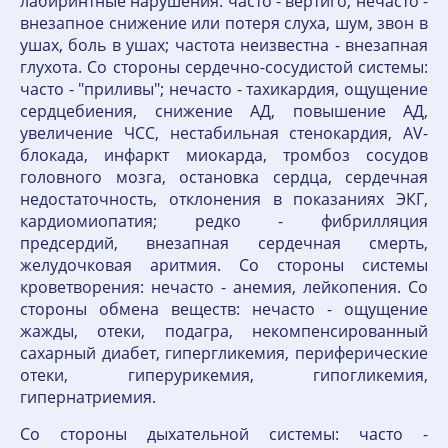
лабиринтные нарушения: часто - вертиго; нечасто -
внезапное снижение или потеря слуха, шум, звон в
ушах, боль в ушах; частота неизвестна - внезапная
глухота. Со стороны сердечно-сосудистой системы:
часто - "приливы"; нечасто - тахикардия, ощущение
сердцебиения, снижение АД, повышение АД,
увеличение ЧСС, нестабильная стенокардия, AV-
блокада, инфаркт миокарда, тромбоз сосудов
головного мозга, остановка сердца, сердечная
недостаточность, отклонения в показаниях ЭКГ,
кардиомиопатия; редко - фибрилляция
предсердий, внезапная сердечная смерть,
желудочковая аритмия. Со стороны системы
кроветворения: нечасто - анемия, лейкопения. Со
стороны обмена веществ: нечасто - ощущение
жажды, отеки, подагра, некомпенсированный
сахарный диабет, гипергликемия, периферические
отеки, гиперурикемия, гипогликемия,
гипернатриемия.
Со стороны дыхательной системы: часто -