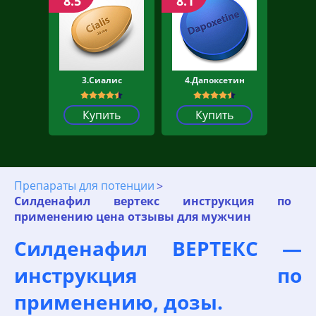
8.5
8.1
3.Сиалис
4.Дапоксетин
Купить
Купить
Препараты для потенции
Силденафил вертекс инструкция по
применению цена отзывы для мужчин
Силденафил ВЕРТЕКС —
инструкция по
применению, дозы.