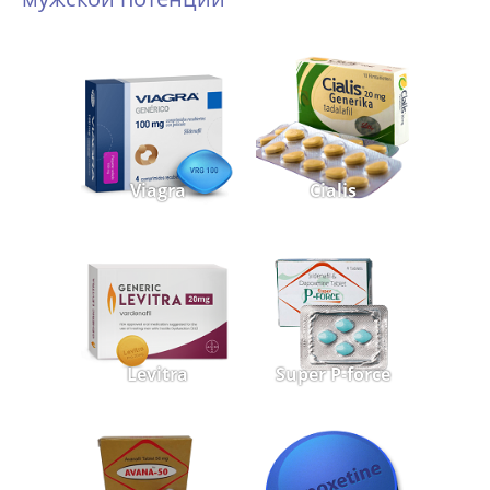
Viagra
Cialis
Levitra
Super P-force