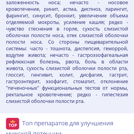
заложенность носа; нечасто - носовое
кровотечение, ринит, астма, диспноэ, ларингит,
фарингит, синусит, бронхит, увеличение объема
отделяемой мокроты, усиление кашля; редко -
чувство стеснения в горле, сухость слизистой
оболочки полости носа, отек слизистой оболочки
полости носа. Со стороны пищеварительной
системы: часто - тошнота, диспепсия, геморрой,
вздутие живота; нечасто - гастроэзофагеальная
рефлюксная болезнь, рвота, боль в области
живота, сухость слизистой оболочки полости рта,
глоссит, гингивит, колит, дисфагия, гастрит,
гастроэнтерит, эзофагит, стоматит, отклонение
"печеночных" функциональных тестов от нормы,
ректальное кровотечение; редко - гипестезия
слизистой оболочки полости рта.
Топ препаратов для улучшения
мужской потенции