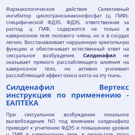
Фармакологическое действие Селективный
ингибитор циклогуанозинмонофосфат (ц ГМФ)-
специфической ФДЭ5. ФДЭ5, ответственная за
распад ц ГМФ, содержится не только в
кавернозном теле полового члена, но и в сосудах
легких. Восстанавливает нарушенную эректильную
функцию и обеспечивает естественный ответ на
сексуальное возбуждение.
Силденафил
не
оказывает прямого расслабляющего влияния на
кавернозное тело, но активно усиливает
расслабляющий эффект окиси азота на эту ткань.
Силденафил Вертекс
инструкция по применению -
ЕАПТЕКА
При сексуальном возбуждении локальное
высвобождение NO под влиянием силденафила
приводит к угнетению ФДЭ5 и повышению уровня
ц ГМФ в кавернозном теле, в результате этого