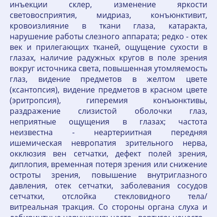
инъекции склер, изменение яркости
световосприятия, мидриаз, конъюнктивит,
кровоизлияние в ткани глаза, катаракта,
нарушение работы слезного аппарата; редко - отек
век и прилегающих тканей, ощущение сухости в
глазах, наличие радужных кругов в поле зрения
вокруг источника света, повышенная утомляемость
глаз, видение предметов в желтом цвете
(ксантопсия), видение предметов в красном цвете
(эритропсия), гиперемия конъюнктивы,
раздражение слизистой оболочки глаз,
неприятные ощущения в глазах; частота
неизвестна - неартериитная передняя
ишемическая невропатия зрительного нерва,
окклюзия вен сетчатки, дефект полей зрения,
диплопия, временная потеря зрения или снижение
остроты зрения, повышение внутриглазного
давления, отек сетчатки, заболевания сосудов
сетчатки, отслойка стекловидного тела/
витреальная тракция. Со стороны органа слуха и