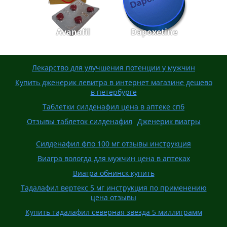
Avanafil
Dapoxetine
Лекарство для улучшения потенции у мужчин
Купить дженерик левитра в интернет магазине дешево
в петербурге
Таблетки силденафил цена в аптеке спб
Отзывы таблеток силденафил
Дженерик виагры
Силденафил фпо 100 мг отзывы инструкция
Виагра вологда для мужчин цена в аптеках
Виагра обнинск купить
Тадалафил вертекс 5 мг инструкция по применению
цена отзывы
Купить тадалафил северная звезда 5 миллиграмм