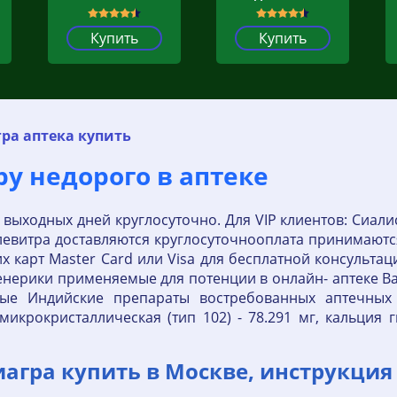
Купить
Купить
ра аптека купить
у недорого в аптеке
 выходных дней круглосуточно. Для VIP клиентов: Сиалис
евитра доставляются круглосуточнооплата принимаютс
х карт Master Card или Visa для бесплатной консульт
нерики применяемые для потенции в онлайн- аптеке Ва
ные Индийские препараты востребованных аптечных
икрокристаллическая (тип 102) - 78.291 мг, кальция г
Виагра купить в Москве, инструкция 