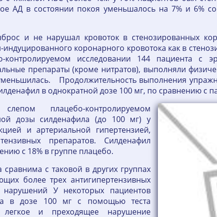
кое АД в состоянии покоя уменьшалось на 7% и 6% со
брос и не нарушал кровоток в стенозированных кор
-индуцированного коронарного кровотока как в стенози
о-контролируемом исследовании 144 пациента с эр
льные препараты (кроме нитратов), выполняли физичес
уменьшилась. Продолжительность выполнения упражнен
 силденафил в однократной дозе 100 мг, по сравнению 
лепом плацебо-контролируемом
ной дозы силденафила (до 100 мг) у
кцией и артериальной гипертензией,
тензивных препаратов. Силденафил
ению с 18% в группе плацебо.
 сравнима с таковой в других группах
ающих более трех антигипертензивных
х нарушений У некоторых пациентов
ла в дозе 100 мг с помощью теста
о легкое и преходящее нарушение