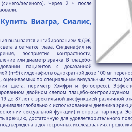
 (синего/зеленого). Через 2 ч после
вовали.
Купить Виагра, Сиалис,
ения вызывается ингибированием ФДЭ6,
света в сетчатке глаза. Силденафил не
ния, восприятие контрастности,
вление или диаметр зрачка. В плацебо-
едовании пациентов с доказанной
ей (n=9) силденафил в однократной дозе 100 мг перено
 оцениваемых по специальным визуальным тестам (ост
ия цвета, периметр Хэмфри и фотостресс). Эффект
ированном двойном слепом плацебо-контролируемом 
 19 до 87 лет с эректильной дисфункцией различной э
ценивали глобально с использованием дневника эрекц
остоянии сексуальной функции) и опроса партнера. Эф
ать эрекцию, достаточную для удовлетворительного пол
 подтверждена в долгосрочных исследованиях продолжит