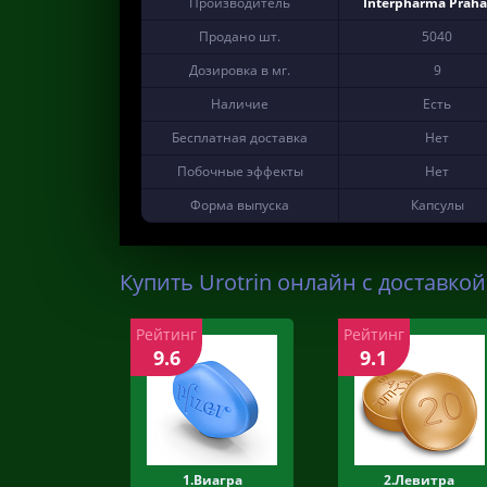
Производитель
Interpharma Praha 
Продано шт.
5040
Дозировка в мг.
9
Наличие
Есть
Бесплатная доставка
Нет
Побочные эффекты
Нет
Форма выпуска
Капсулы
Купить Urotrin онлайн с доставкой
Рейтинг
Рейтинг
9.6
9.1
1.Виагра
2.Левитра