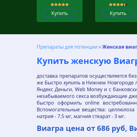
Купить
Купить
Препараты для потенции
Женская виаг
Купить женскую Виагр
доставка препаратов осуществляется без
же Быстро
купить
в Нижнем Новгороде л
Яндекс Деньги, Web Money и с банковски
незабываемого секса возбуждающие дже
быстро оформить online востребован
Вспомогательные вещества: целлюлоза м
натрия - 7.5 мг, магния стеарат - 3 мг.
Виагра цена от 686 руб, 