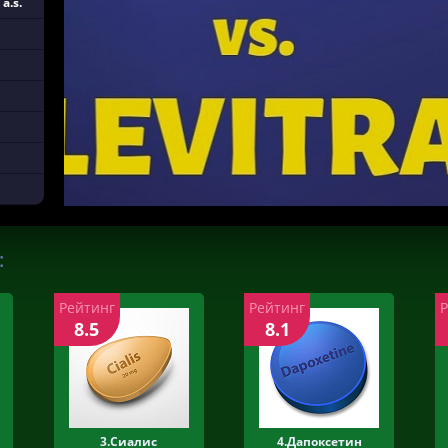
a.s.
:
Рейтинг
Рейтинг
8.5
8.1
3.Сиалис
4.Дапоксетин