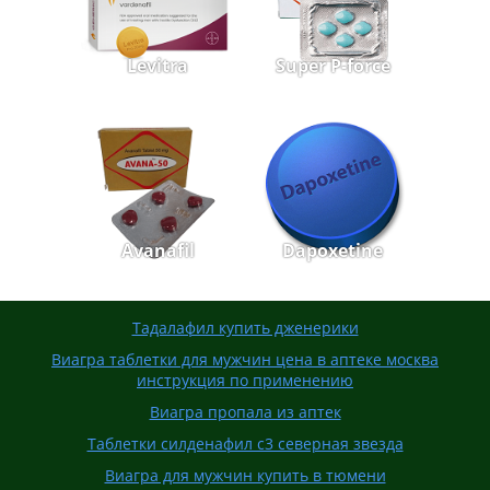
Levitra
Super P-force
Avanafil
Dapoxetine
Тадалафил купить дженерики
Виагра таблетки для мужчин цена в аптеке москва
инструкция по применению
Виагра пропала из аптек
Таблетки силденафил с3 северная звезда
Виагра для мужчин купить в тюмени