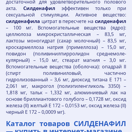
достаточной для удовлетворительного полового
акта.
Силденафил
эффективен только при
сексуальной стимуляции. Активное вещество:
силденафила
цитрат в пересчете на
силденафил
– 100 мг. Вспомогательные вещества (ядро):
целлюлоза микрокристаллическая – 83,5 мг,
лактозы моногидрат (сахар молочный) – 83,5 мг,
кроскармеллоза натрия (примеллоза) – 15,0 мг,
повидон (поливинилпирролидон среднемоле-
кулярный) – 15,0 мг, стеарат магния – 3,0 мг.
Вспомогательные вещества (оболочка): опадрай II
(спирт поливиниловый, частично
гидролизованный – 3,6 мг, диоксид титана Е 171 –
2,061 мг, макрогол (полиэтиленгликоль 3350) –
1,818 мг, тальк – 1,332 мг, алюминиевый лак на
основе бриллиантового голубого – 0,1728 мг, оксид
железа (II) желтый Е 172 – 0,0153 мг, оксид железа (II)
черный Е 172 – 0,0009 мг).
Каталог товаров СИЛДЕНАФИЛ
— купить в интернет-магазине.