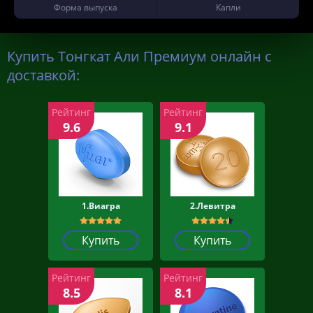
Форма выпуска
Капли
Купить Тонгкат Али Премиум онлайн с
доставкой:
Рейтинг
Рейтинг
9.6
9.1
1.Виагра
2.Левитра
Купить
Купить
Рейтинг
Рейтинг
8.5
8.1