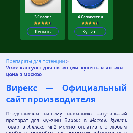
3.Сиалис
4.Дапоксетин
Купить
Купить
Препараты для потенции
Virex капсулы для потенции купить в аптеке
цена в москве
Вирекс — Официальный
сайт производителя
Представляем вашему вниманию натуральный
препарат для мужчин Вирекс в
Москве
.
Купить
товар в
Аптеке
№2 можно оплатив его любым