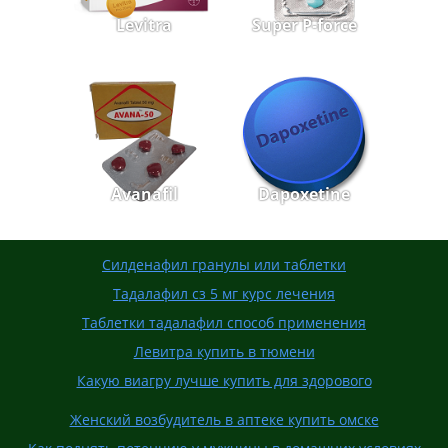
Levitra
Super P-force
Avanafil
Dapoxetine
Силденафил гранулы или таблетки
Тадалафил сз 5 мг курс лечения
Таблетки тадалафил способ применения
Левитра купить в тюмени
Какую виагру лучше купить для здорового
Женский возбудитель в аптеке купить омске