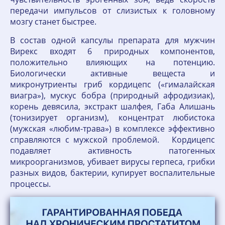
передачи импульсов от слизистых к головному
мозгу станет быстрее.
В состав одной капсулы препарата для мужчин
Вирекс входят 6 природных компонентов,
положительно влияющих на потенцию.
Биологически активные вещеста и
микронутриенты гриб кордицепс («гималайская
виагра»), мускус бобра (природный афродизиак),
корень девясила, экстракт шалфея, Габа Алишань
(тонизирует организм), концентрат любистока
(мужская «любим-трава») в комплексе эффективно
справляются с мужской проблемой. Кордицепс
подавляет активность патогенных
микроорганизмов, убивает вирусы герпеса, грибки
разных видов, бактерии, купирует воспалительные
процессы.