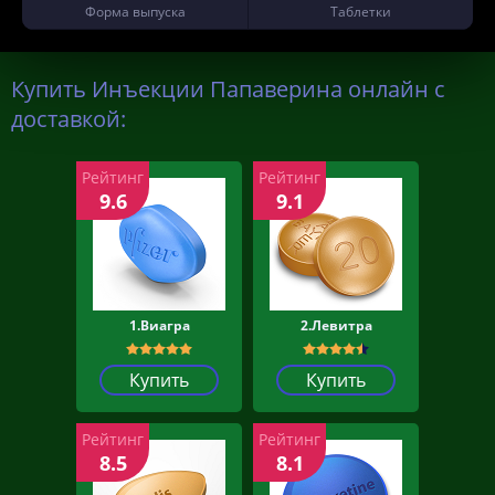
Форма выпуска
Таблетки
Купить Инъекции Папаверина онлайн с
доставкой:
Рейтинг
Рейтинг
9.6
9.1
1.Виагра
2.Левитра
Купить
Купить
Рейтинг
Рейтинг
8.5
8.1