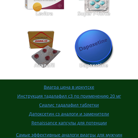
Levitra
Super P-force
Avanafil
Dapoxetine
Виагра цена в иркутске
Инструкция тадалафил с3 по применению 20 мг
Сиалис тадалафил таблетки
Дапоксетин сз аналоги и заменители
Renaissance капсулы для потенции
Самые эффективные аналоги виагры для мужчин