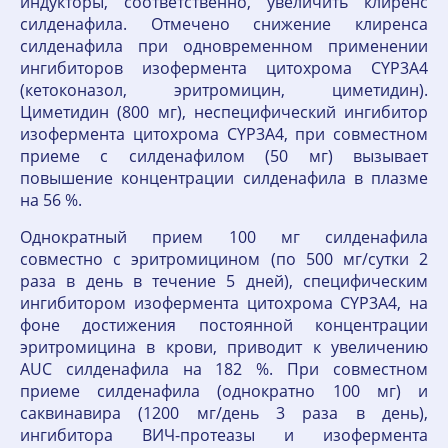
индукторы, соответственно, увеличить клиренс
силденафила. Отмечено снижение клиренса
силденафила при одновременном применении
ингибиторов изофермента цитохрома CYP3A4
(кетоконазол, эритромицин, циметидин).
Циметидин (800 мг), неспецифический ингибитор
изофермента цитохрома CYP3A4, при совместном
приеме с силденафилом (50 мг) вызывает
повышение концентрации силденафила в плазме
на 56 %.
Однократный прием 100 мг силденафила
совместно с эритромицином (по 500 мг/сутки 2
раза в день в течение 5 дней), специфическим
ингибитором изофермента цитохрома CYP3A4, на
фоне достижения постоянной концентрации
эритромицина в крови, приводит к увеличению
AUC силденафила на 182 %. При совместном
приеме силденафила (однократно 100 мг) и
саквинавира (1200 мг/день 3 раза в день),
ингибитора ВИЧ-протеазы и изофермента