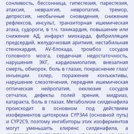
сонливость, бессонница, гипестезия, парестезия,
атаксия, невралгия, невропатия, тремор,
депрессия, необычные сновидения, снижение
рефлексов, инсульт, транзиторная ишемическая
атака, судороги, в т.ч. тахикардия, повышение или
снижение АД, инфаркт миокарда, фибрилляция
предсердий, желудочковая аритмия, нестабильная
стенокардия, AV-блокада, тромбоз сосудов
головного мозга, сердечная недостаточность,
нарушения ЭКГ, кардиомиопатия, внезапная
смерть, обморок. боль в глазах, покраснение глаз/
инъекции склер, поражение конъюктивы,
нарушение слезотечения, передняя ишемическая
оптическая нейропатия, окклюзия сосудов
сетчатки, дефекты полей зрения, мидриаз,
катаракта, боль в глазах. Метаболизм силденафила
происходит в основном под действием
изоферментов цитохрома CYP3A4 (основной путь)
и CYP2C9, поэтому ингибиторы этих изоферментов
могут уменьшить клиренс силденафила, а