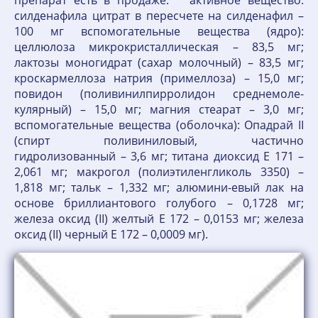
препарат есть в продаже. активное вещество:
силденафила цитрат в пересчете на силденафил –
100 мг вспомогательные вещества (ядро):
целлюлоза микрокристаллическая – 83,5 мг;
лактозы моногидрат (сахар молочный) – 83,5 мг;
кроскармеллоза натрия (примеллоза) – 15,0 мг;
повидон (поливинилпирролидон среднемоле-
кулярный) – 15,0 мг; магния стеарат – 3,0 мг;
вспомогательные вещества (оболочка): Опадрай II
(спирт поливиниловый, частично
гидролизованный – 3,6 мг; титана диоксид Е 171 –
2,061 мг; макрогол (полиэтиленгликоль 3350) –
1,818 мг; тальк – 1,332 мг; алюмини-евый лак на
основе бриллиантового голубого – 0,1728 мг;
железа оксид (II) желтый Е 172 – 0,0153 мг; железа
оксид (II) черный Е 172 – 0,0009 мг).