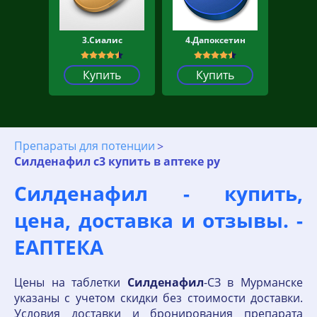
3.Сиалис
4.Дапоксетин
Купить
Купить
Препараты для потенции
Силденафил с3 купить в аптеке ру
Силденафил - купить,
цена, доставка и отзывы. -
ЕАПТЕКА
Цены на таблетки
Силденафил
-СЗ в Мурманске
указаны с учетом скидки без стоимости доставки.
Условия доставки и бронирования препарата