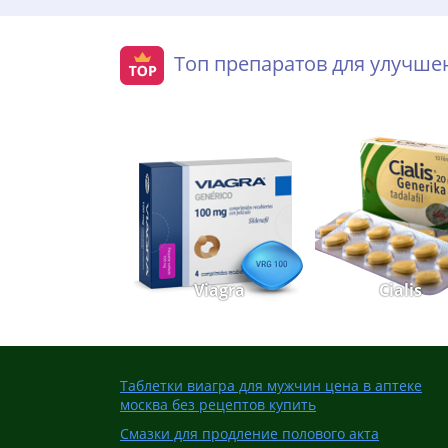
Топ препаратов для улучш
Viagra
Cialis
Таблетки виагра для мужчин цена в аптеке
москва без рецептов купить
Смазки для продление полового акта