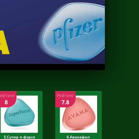
Рейтинг
Рейтинг
8
7.8
5.Супер п-форсе
6.Аванафил