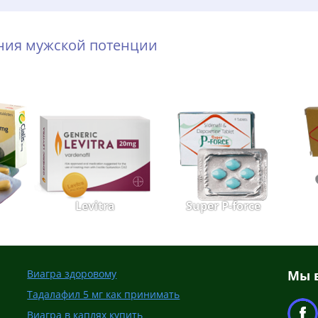
ения мужской потенции
Levitra
Super P-force
Виагра здоровому
Мы в
Тадалафил 5 мг как принимать
Виагра в каплях купить