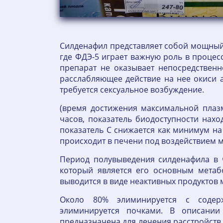
Силденафил представляет собой мощный 
где ФДЭ-5 играет важную роль в процес
препарат не оказывает непосредствен
расслабляющее действие на нее окиси 
требуется сексуальное возбуждение.
(время достижения максимальной плаз
часов, показатель биодоступности нах
показатель C снижается как минимум на 
происходит в печени под воздействием
Период полувыведения силденафила в 
который является его основным метаб
выводится в виде неактивных продуктов 
Около 80% элиминируется с соде
элиминируется почками. В описании 
предназначена для лечения расстройств