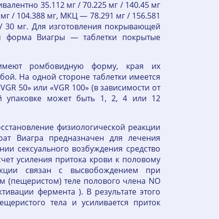
алентно 35.112 мг / 70.225 мг / 140.45 мг
 / 104.388 мг, МКЦ — 78.291 мг / 156.581
г / 30 мг. Для изготовления покрывающей
ая форма Виагры — таблетки покрытые
 имеют ромбовидную форму, края их
бой. На одной стороне таблетки имеется
 «VGR 50» или «VGR 100» (в зависимости от
й упаковке может быть 1, 2, 4 или 12
осстановление физиологической реакции
рат Виагра предназначен для лечения
нии сексуального возбуждения средство
счет усиления притока крови к половому
екции связан с высвобождением при
м (пещеристом) теле полового члена NO
активации фермента ). В результате этого
пещеристого тела и усиливается приток