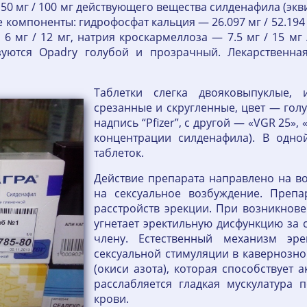
 50 мг / 100 мг действующего вещества силденафила (эквив
компоненты: гидрофосфат кальция — 26.097 мг / 52.194 мг
 / 6 мг / 12 мг, натрия кроскармеллоза — 7.5 мг / 15 м
зуются Opadry голубой и прозрачный. Лекарственн
Таблетки слегка двояковыпуклые,
срезанные и скругленные, цвет — голу
надпись “Pfizer”, с другой — «VGR 25»,
концентрации силденафила). В одно
таблеток.
Действие препарата направлено на в
на сексуальное возбуждение. Препа
расстройств эрекции. При возникнове
угнетает эректильную дисфункцию за 
члену. Естественный механизм эр
сексуальной стимуляции в кавернозно
(окиси азота), которая способствует 
расслабляется гладкая мускулатура 
крови.