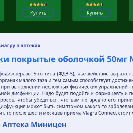
Купить
Купить
иагру в аптеках
ки покрытые оболочкой 50мг 
фодиэстеразы 5-го типа (ФДЭ-5), чье действие выражен
рганах малого таза и тем самым способствует достижен
 при выполнении несложных физических упражнений - н
ной дисфункции. Надо будет подойти к фармацевту и п
росов, чтобы убедиться, что вам не вредно его прини
дисфункция может быть симптомом какого-то заболевани
ит, то после шести месяцев приема Viagra Connect стоит 
 - Аптека Миницен