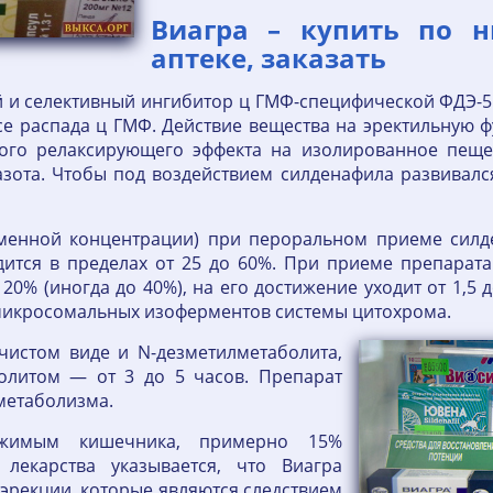
Виагра – купить по н
аптеке, заказать
и селективный ингибитор ц ГМФ-специфической ФДЭ-5 
се распада ц ГМФ. Действие вещества на эректильную 
ного релаксирующего эффекта на изолированное пеще
азота. Чтобы под воздействием силденафила развивалс
менной концентрации) при пероральном приеме силден
одится в пределах от 25 до 60%. При приеме препара
20% (иногда до 40%), на его достижение уходит от 1,
 микросомальных изоферментов системы цитохрома.
чистом виде и N-дезметилметаболита,
олитом — от 3 до 5 часов. Препарат
метаболизма.
ржимым кишечника, примерно 15%
лекарства указывается, что Виагра
 эрекции, которые являются следствием