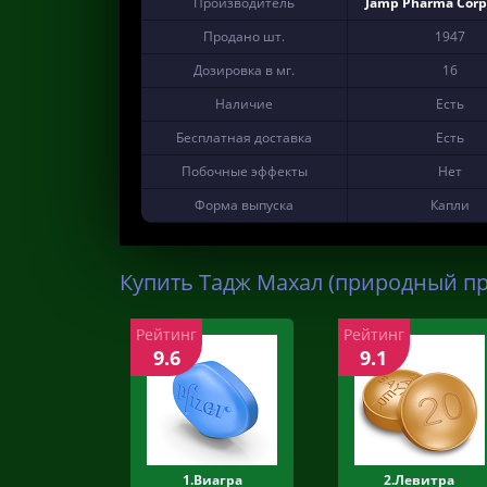
Производитель
Jamp Pharma Corp
Продано шт.
1947
Дозировка в мг.
16
Наличие
Есть
Бесплатная доставка
Есть
Побочные эффекты
Нет
Форма выпуска
Капли
Купить Тадж Махал (природный пр
Рейтинг
Рейтинг
9.6
9.1
1.Виагра
2.Левитра