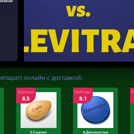
oration
епарат) онлайн с доставкой:
Рейтинг
Рейтинг
8.5
8.1
3.Сиалис
4.Дапоксетин