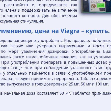
 расстройств и определяются как
го члена и поддерживать ее в течение
 полового контакта. Для обеспечения
ксуальная стимуляция.
менению, цена на Viagra – купить.
едство запрещено употреблять: Как правило, побочны
 как легкие или умеренно выраженные и носят пр
 по мере увеличения дозировки. Употребление Ви
ались также такие побочные явления, как затуманиван
я. При употреблении препарата в повышенных дозах 
рядок чаще, чем при соблюдении указанного в инстр
 у отдельных пациентов в связи с употреблением пре
епарат следует принимать перорально. Таблетки рекоме
о выпускается в трех дозировках: 25 мг, 50 мг и 100 мг.
в начальная доза составляет 50 мг. Таблетки принима