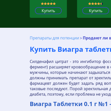
Купить
Купить
Препараты для потенции
Продают ли в
Купить Виагра таблет
Силденафил цитрат - это ингибитор фос
фермент) расширяет кровообращение в о
мужчины, которые начинают задыхаться
должны принимать препарат от эректиль
фармацевт должен будет задать ряд воп
таковые последуют. Порой эректильная 
диабета, поэтому, если проблема не уход
Виагра Таблетки 0.1 г №1