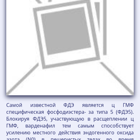
Самой известной ФДЭ является ц ГМФ
специфическая фосфодиэстера- за типа 5 (ФДЭ5).
Блокируя ФДЭ5, участвующую в расщеплении ц
ГМФ, варденафил тем самым способ­ствует
усилению местного действия эндогенного оксида
азота (N0) в пещеристых телах во время