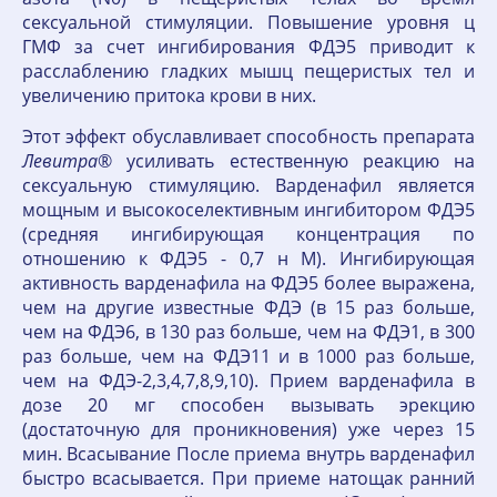
сексуальной стимуляции. Повышение уровня ц
ГМФ за счет ингибирования ФДЭ5 приводит к
расслаблению гладких мышц пещеристых тел и
увеличению притока крови в них.
Этот эффект обуславливает способность препарата
Левитра
® усиливать естественную ре­акцию на
сексуальную стимуляцию. Варденафил является
мощным и высокоселективным ингибитором ФДЭ5
(средняя инги­бирующая концентрация по
отношению к ФДЭ5 - 0,7 н М). Ингибирующая
активность варденафила на ФДЭ5 более выражена,
чем на другие известные ФДЭ (в 15 раз больше,
чем на ФДЭ6, в 130 раз больше, чем на ФДЭ1, в 300
раз больше, чем на ФДЭ11 и в 1000 раз больше,
чем на ФДЭ-2,3,4,7,8,9,10). Прием варденафила в
дозе 20 мг способен вызывать эрекцию
(достаточную для проник­новения) уже через 15
мин. Всасывание После приема внутрь варденафил
быстро всасывается. При приеме натощак ранний