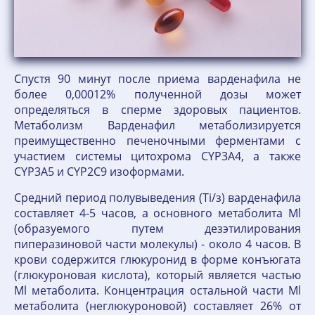
Спустя 90 минут после приема варденафила не
более 0,00012% полученной дозы может
определяться в сперме здоровых пациентов.
Метаболизм Варденафил метаболизируется
преимущественно печеночными ферментами с
участием системы цитохрома CYP3A4, а также
CYP3A5 и CYP2C9 изоформами.
Средний период полувыведения (Ti/з) варденафила
составляет 4-5 часов, а основного метаболита Ml
(об­разуемого путем дезэтилирования
пиперазиновой части молекулы) - около 4 часов. В
кро­ви содержится глюкуронид в форме конъюгата
(глюкуроновая кислота), который является частью
Ml метаболита. Концентрация остальной части Ml
метаболита (неглюкуроновой) составляет 26% от