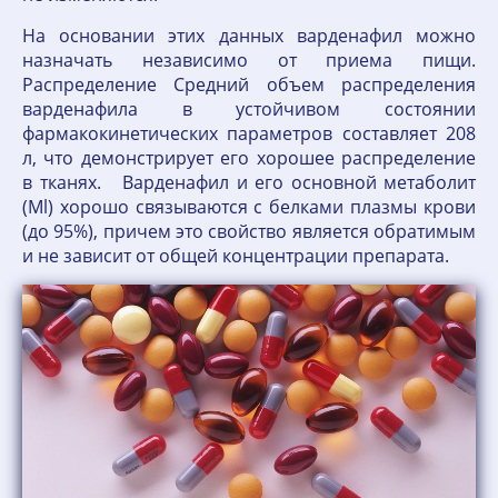
На основании этих данных варденафил можно
назначать независимо от приема пи­щи.
Распределение Средний объем распределения
варденафила в устойчивом состоянии
фармакокинетиче­ских параметров составляет 208
л, что демонстрирует его хорошее распределение
в тка­нях. Варденафил и его основной метаболит
(Ml) хорошо связываются с белками плазмы крови
(до 95%), причем это свойство является обратимым
и не зависит от общей концен­трации препарата.