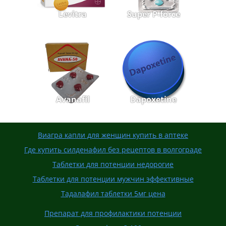
Levitra
Super P-force
Avanafil
Dapoxetine
Виагра капли для женщин купить в аптеке
Где купить силденафил без рецептов в волгограде
Таблетки для потенции недорогие
Таблетки для потенции мужчин эффективные
Тадалафил таблетки 5мг цена
Препарат для профилактики потенции