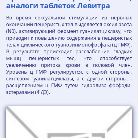
аналоги таблеток Левитра
Во время сексуальной стимуляции из нервных
окончаний пещеристых тел выделяется ок­сид азота
(N0), активирующий фермент гуанилатциклазу, что
приводит к повышению со­держания в пещеристых
телах циклического гуанозинмонофосфата (ц ГМФ).
В результате происходит расслабление гладких
мышц пещеристых тел, что способствует
увеличению притока крови в половой член.
Уровень ц ГМФ регулируется, с одной стороны,
синтезом гуанилатциклазы, а с другой стороны, -
расщеплением ц ГМФ путем гидролиза фосфоди-
эстеразами (ФДЭ).