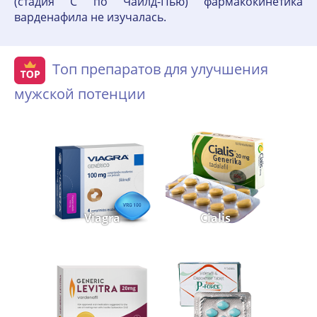
(стадия С по Чайлд-Пью) фармако­кинетика
варденафила не изучалась.
Топ препаратов для улучшения
мужской потенции
Viagra
Cialis