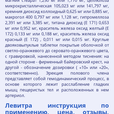
магния стеарат 1,250 мг или 1,770 мг, целлюлоза
микрокристаллическая 105,023 мг или 141,797 мг,
кремния диок­сид коллоидный 0,625 мг или 0,885 мг,
макрогол 400 0,797 мг или 1,128 мг, гипромеллоза
2,391 мг или 3,385 мг, титана диоксид (Е 171) 0,653
мг или 0,952 мг, краситель железа ок­сид желтый (Е
172) 0,133 мг или 0,188 мг, краситель железа оксид
красный (Е 172) , 0,011 мг или 0,015 мг. Круглые
двояковыпуклые таблетки покрытые оболочкой от
светло-оранжевого до серова­то-оранжевого цвета,
с гравировкой, нанесенной методом тиснения: на
одной стороне - фирменный байеровский крест, на
другой - обозначение дозировки ( «10» или «20»,
соот­ветственно). Эрекция полового члена
представляет собой гемодинамический процесс, в
основе которо­го лежит расслабление гладких
мышц пещеристых тел и расположенных в нем
артериол.
Левитра инструкция по
применению, цена, отзывы,