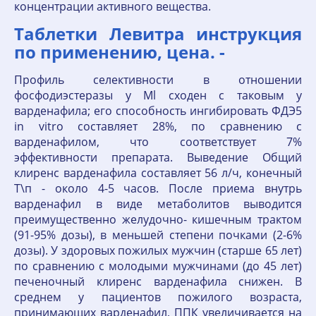
концентрации активного вещества.
Таблетки Левитра инструкция
по применению, цена. -
Профиль селективности в отноше­нии
фосфодиэстеразы у Ml сходен с таковым у
варденафила; его способность ингибиро­вать ФДЭ5
in vitro составляет 28%, по сравнению с
варденафилом, что соответствует 7%
эффективности препарата. Выведение Общий
клиренс варденафила составляет 56 л/ч, конечный
Т\п - около 4-5 часов. После приема внутрь
варденафил в виде метаболитов выводится
преимущественно желудочно- кишечным трактом
(91-95% дозы), в меньшей степени почками (2-6%
дозы). У здоровых пожилых мужчин (старше 65 лет)
по сравнению с молодыми мужчинами (до 45 лет)
печеночный клиренс вардена­фила снижен. В
среднем у пациентов пожилого возраста,
принимающих варденафил, ППК увеличивается на