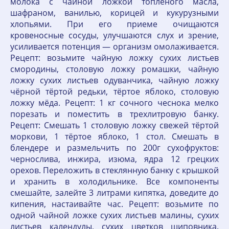
молока с чайной ложкой топлёного масла,
шафраном, ванилью, корицей и кукурузными
хлопьями. При его приеме очищаются
кровеносные сосуды, улучшаются слух и зрение,
усиливается потенция — организм омолаживается.
Рецепт: возьмите чайную ложку сухих листьев
смородины, столовую ложку ромашки, чайную
ложку сухих листьев одуванчика, чайную ложку
чёрной тёртой редьки, тёртое яблоко, столовую
ложку мёда. Рецепт: 1 кг сочного чеснока мелко
порезать и поместить в трехлитровую банку.
Рецепт: Смешать 1 столовую ложку свежей тёртой
моркови, 1 тёртое яблоко, 1 стол. Смешать в
блендере и размельчить по 200г сухофруктов:
чернослива, инжира, изюма, ядра 12 грецких
орехов. Переложить в стеклянную банку с крышкой
и хранить в холодильнике. Все компоненты
смешайте, залейте 3 литрами кипятка, доведите до
кипения, настаивайте час. Рецепт: возьмите по
одной чайной ложке сухих листьев малины, сухих
листьев календулы, сухих цветков шиповника.