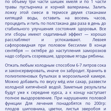
по объему три части шишек хмеля и по 1 части
травы пустырника и корней валерианы. Залить
ложку этой смеси в термосе двумя стаканами
кипящей воды, оставить на восемь часов,
процедить и пить по полстакана два раза в день до
стабильного улучшения состояния здоровья. Все
эти сборы имеют седативный эффект — хорошо
расслабляют и успокаивают. Левзея
сафлоровидная при половом бессилии В конце
сентября — октябре до наступления заморозков
надо собрать созревшие, здоровые ягоды рябины.
Отжать любым холодным способом 6-7 литров сока
и законсервировать, иначе он забродит. Хранить в
полиэтиленовых бутылках в морозильной камере.
Можно добавить по вкусу мёд или сахар, развести
холодной кипячёной водой. Заметные результаты
будут уже к середине курса, а к концу наступает
полное выздоровление. При нарушениях половой
функции Для лечения понадобятся по 200гр:
плодов шиповника, цветки, листья зверобоя и