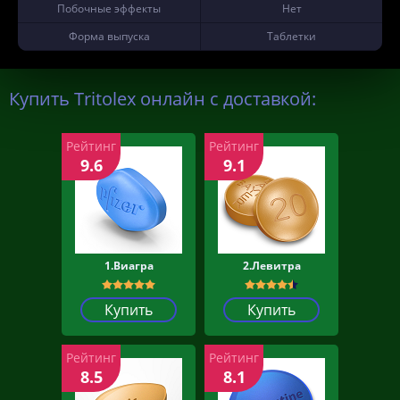
Побочные эффекты
Нет
Форма выпуска
Таблетки
Купить Tritolex онлайн с доставкой:
Рейтинг
Рейтинг
9.6
9.1
1.Виагра
2.Левитра
Купить
Купить
Рейтинг
Рейтинг
8.5
8.1