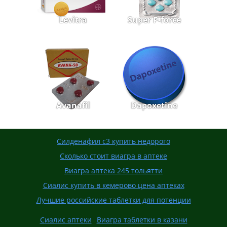
Levitra
Super P-force
Avanafil
Dapoxetine
Силденафил с3 купить недорого
Сколько стоит виагра в аптеке
Виагра аптека 245 тольятти
Сиалис купить в кемерово цена аптеках
Лучшие российские таблетки для потенции
Сиалис аптеки
Виагра таблетки в казани