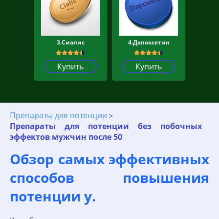
3.Сиалис
4.Дапоксетин
Купить
Купить
Препараты для потенции
Препараты для потенции без побочных
эффектов мужчин после 50
Обзор самых эффективных
способов повышения
потенции у.