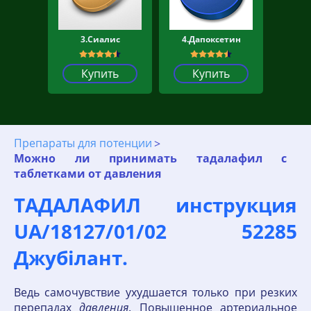
3.Сиалис
4.Дапоксетин
Купить
Купить
Препараты для потенции
Можно ли принимать тадалафил с
таблетками от давления
ТАДАЛАФИЛ инструкция
UA/18127/01/02 52285
Джубілант.
Ведь самочувствие ухудшается только при резких
перепадах
давления
. Повышенное артериальное