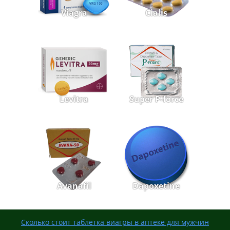
Viagra
Cialis
Levitra
Super P-force
Avanafil
Dapoxetine
Сколько стоит таблетка виагры в аптеке для мужчин