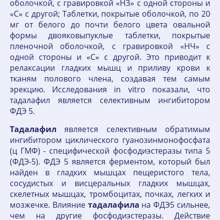
оболочкой, с гравировкой «H3» с одной стороны и
«С» с другой; Таблетки, покрытые оболочкой, по 20
мг от белого до почти белого цвета овальной
формы двояковыпуклые таблетки, покрытые
пленочной оболочкой, с гравировкой «HЧ» с
одной стороны и «С» с другой. Это приводит к
релаксации гладких мышц и приливу крови к
тканям полового члена, создавая тем самым
эрекцию. Исследования in vitro показали, что
тадалафил является селективным ингибитором
ФДЭ 5.
Тадалафил
является селективным обратимым
ингибитором циклического гуанозинмонофосфата
(ц ГМФ) - специфической фосфодиэстеразы типа 5
(ФДЭ-5). ФДЭ 5 является ферментом, который был
найден в гладких мышцах пещеристого тела,
сосудистых и висцеральных гладких мышцах,
скелетных мышцах, тромбоцитах, почках, легких и
мозжечке. Влияние
тадалафила
на ФДЭ5 сильнее,
чем на другие фосфодиэстеразы. Действие