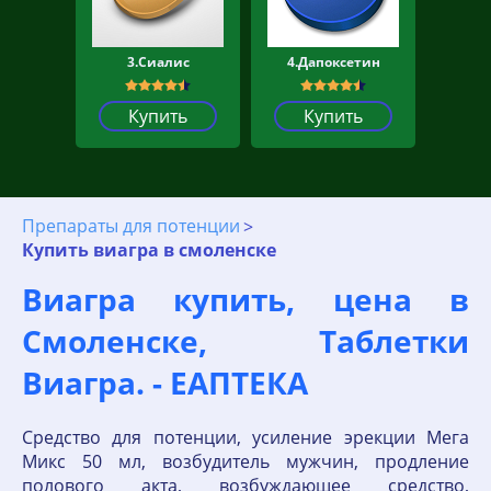
3.Сиалис
4.Дапоксетин
Купить
Купить
Препараты для потенции
Купить виагра в смоленске
Виагра купить, цена в
Смоленске, Таблетки
Виагра. - ЕАПТЕКА
Средство для потенции, усиление эрекции Мега
Микс 50 мл, возбудитель мужчин, продление
полового акта, возбуждающее средство,