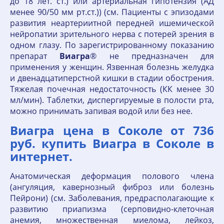
до 18 лет. ст.) или артериальная гипотензия (АД
менее 90/50 мм рт.ст.)) (см. Пациенты с эпизодами
развития неартериитной передней ишемической
нейропатии зрительного нерва с потерей зрения в
одном глазу. По зарегистрированному показанию
препарат
Виагра
® не предназначен для
применения у женщин. Язвенная болезнь желудка
и двенадцатиперстной кишки в стадии обострения.
Тяжелая почечная недостаточность (КК менее 30
мл/мин). Таблетки, диспергируемые в полости рта,
можно принимать запивая водой или без нее.
Виагра цена в Соколе от 736
руб. купить Виагра в Соколе в
интернет.
Анатомическая деформация полового члена
(ангуляция, кавернозный фиброз или болезнь
Пейрони) (см. Заболевания, предрасполагающие к
развитию приапизма (серповидно-клеточная
анемия, множественная миелома, лейкоз,