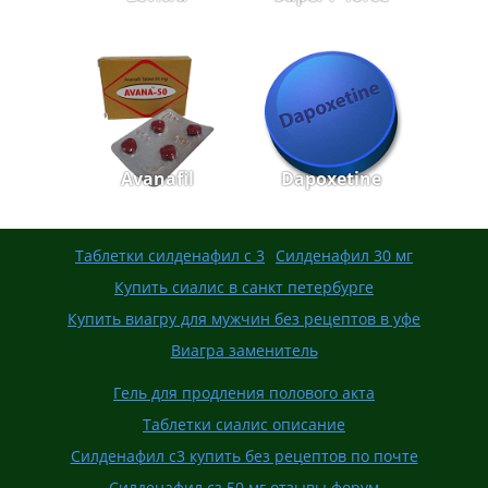
Avanafil
Dapoxetine
Таблетки силденафил с 3
Силденафил 30 мг
Купить сиалис в санкт петербурге
Купить виагру для мужчин без рецептов в уфе
Виагра заменитель
Гель для продления полового акта
Таблетки сиалис описание
Силденафил с3 купить без рецептов по почте
Силденафил сз 50 мг отзывы форум