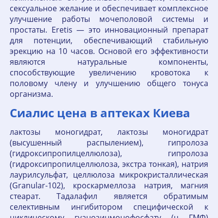
сексуальное желание и обеспечивает комплексное
улучшение работы мочеполовой системы и
простаты. Eretis — это инновационный препарат
для потенции, обеспечивающий стабильную
эрекцию на 10 часов. Основой его эффективности
являются натуральные компоненты,
способствующие увеличению кровотока к
половому члену и улучшению общего тонуса
организма.
Сиалис цена в аптеках Киева
лактозы моногидрат, лактозы моногидрат
(высушенный распылением), гипролоза
(гидроксипропилцеллюлоза), гипролоза
(гидроксипропилцеллюлоза, экстра тонкая), натрия
лаурилсульфат, целлюлоза микрокристаллическая
(Granular-102), кроскармеллоза натрия, магния
стеарат. Тадалафил является обратимым
селективным ингибитором специфической к
циклическому гуанозинмонофосфату (ц ГМФ)