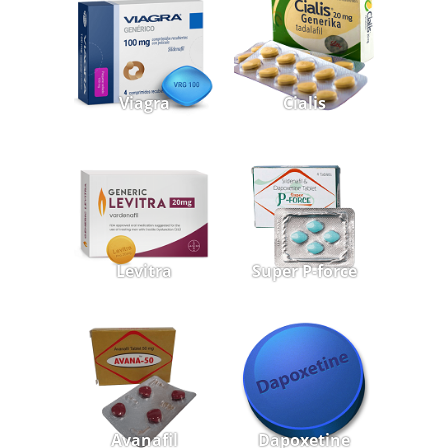
Viagra
Cialis
Levitra
Super P-force
Avanafil
Dapoxetine