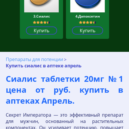
3.Сиалис
4.Дапоксетин
Купить
Купить
Препараты для потенции
Купить сиалис в аптеке апрель
Сиалис таблетки 20мг №1
цена от руб. купить в
аптеках Апрель.
Секрет Императора — это эффективный препарат
для мужчин, основанный на растительных
компонентах. Он усиливает потенцию, повышает