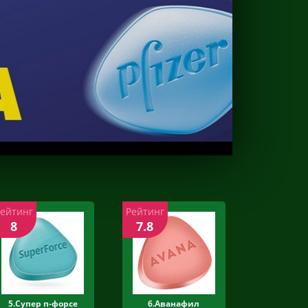
Рейтинг
Рейтинг
8
7.8
5.Супер п-форсе
6.Аванафил