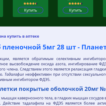
Купить
Купить
на купить в аптеке
б пленочной 5мг 28 шт - Плане
екции, является обратимым селективным ингибитор
стное высвобождение оксида азота, ингибирование Ф
го члена. Следствием этого является релаксация гладк
ию.
Тадалафил
неэффективен при отсутствии сексуального
тивным ингибитором ФДЭ5.
летки покрытые оболочкой 20мг №4
 мышцах кавернозного тела, в гладких мышцах сосудов 
е. Действие тадалафила на ФДЭ5 является более акт