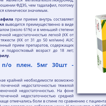
 является метилкатехолглюкуронид,
тношении ФДЭ5, чем тадалафил, поэтому
тся клинически значимым.
лафила
при приеме внутрь составляет
ил
выводится преимущественно в виде
калом (около 61%) и в меньшей степени
чечной недостаточностью легкой (КК от
 тяжести (КК от 31 до 50 мл/мин) AUC
менный прием препаратов, содержащих
 и подростковый возраст до 18 лет;
филу
.
 п/о плен. 5мг 30шт -
учае крайней необходимости возможно
 почечной недостаточностью тяжелой
ченочной недостаточностью. На фоне
почечной недостаточностью средней
) чаще отмечались боли в спине по сравнению с пациен