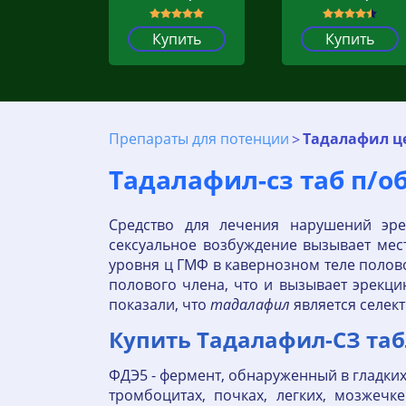
Купить
Купить
Препараты для потенции
Тадалафил це
Тадалафил-сз таб п/о
Средство для лечения нарушений эр
сексуальное возбуждение вызывает ме
уровня ц ГМФ в кавернозном теле полово
полового члена, что и вызывает эрекц
показали, что
тадалафил
является селек
Купить Тадалафил-СЗ таб
ФДЭ5 - фермент, обнаруженный в гладких
тромбоцитах, почках, легких, мозжечк