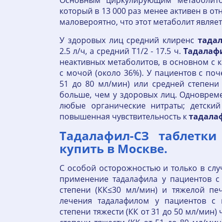
Основным циркулирующим метаболитом
который в 13 000 раз менее активен в о
маловероятно, что этот метаболит являе
У здоровых лиц средний клиренс
тада
2.5 л/ч, а средний T1/2 - 17.5 ч.
Тадалаф
неактивных метаболитов, в основном с 
с мочой (около 36%). У пациентов с по
51 до 80 мл/мин) или средней степени
больше, чем у здоровых лиц. Одновре
любые органические нитраты; детский
повышенная чувствительность к
тадала
Тадалафил-СЗ таблетки
купить в Москве.
С особой осторожностью и только в сл
применение тадалафила у пациентов с
степени (КК≤30 мл/мин) и тяжелой пе
лечения тадалафилом у пациентов с 
степени тяжести (КК от 31 до 50 мл/мин