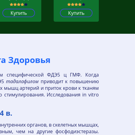
Купить
Купить
та Здоровья
ом специфической ФДЭ5 ц ГМФ. Когда
ДЭ5
тадалафилом
приводит к повышению
их мышц артерий и приток крови к тканям
 стимулирования. Исследования in vitro
 в.
внутренних органов, в скелетных мышцах,
ивным, чем на другие фосфодиэстеразы.