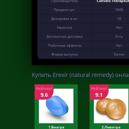
Производитель
Convelo Therapeuti
Продано шт.
1600
Дозировка в мг.
10
Наличие
Нет
Бесплатная доставка
Есть
Побочные эффекты
Нет
Форма выпуска
Капли
Купить Erexir (natural remedy) онл
Рейтинг
Рейтинг
9.6
9.1
1.Виагра
2.Левитра