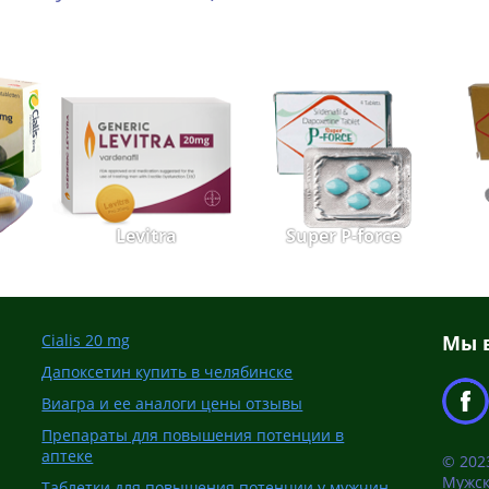
Levitra
Super P-force
Cialis 20 mg
Мы в
Дапоксетин купить в челябинске
Виагра и ее аналоги цены отзывы
Препараты для повышения потенции в
аптеке
© 2023
Мужск
Таблетки для повышения потенции у мужчин