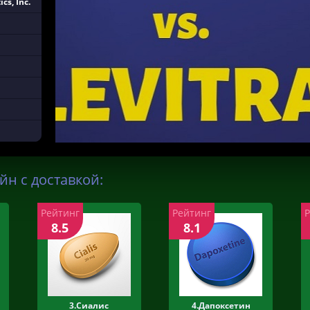
cs, Inc.
айн с доставкой:
Рейтинг
Рейтинг
8.5
8.1
3.Сиалис
4.Дапоксетин