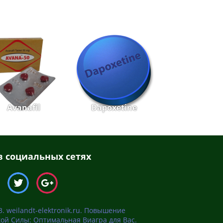
Avanafil
Dapoxetine
 социальных сетях
. weilandt-elektronik.ru. Повышение
ой Силы: Оптимальная Виагра для Вас.