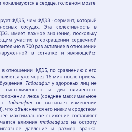
 локализуются в сердце, головном мозге,
ирует ФДЭ5, чем ФДЭ3 - фермент, который
осных сосудах. Эта селективность в
Э3, имеет важное значение, поскольку
ющим участие в сокращении сердечной
ительно в 700 раз активнее в отношении
аруженной в сетчатке и являющейся
е в отношении ФДЭ5, по сравнению с его
вляется уже через 16 мин после приема
збуждения.
Тадалафил
у здоровых лиц не
 систолического и диастолического
 положении лежа (среднее максимальное
ст.
Тадалафил
не вызывает изменений
), что объясняется его низким сродством
днее максимальное снижение составляет
мечается влияния
тадалафила
на остроту
риглазное давление и размер зрачка.