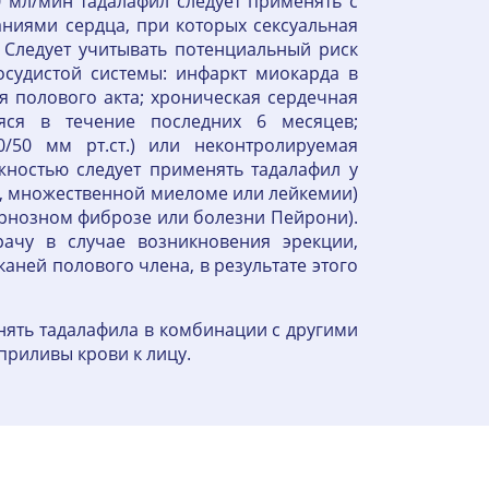
0 мл/мин тадалафил следует применять с
аниями сердца, при которых сексуальная
. Следует учитывать потенциальный риск
осудистой системы: инфаркт миокарда в
я полового акта; хроническая сердечная
яся в течение последних 6 месяцев;
/50 мм рт.ст.) или неконтролируемая
жностью следует применять тадалафил у
, множественной миеломе или лейкемии)
ернозном фиброзе или болезни Пейрони).
чу в случае возникновения эрекции,
ней полового члена, в результате этого
нять тадалафила в комбинации с другими
приливы крови к лицу.