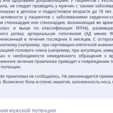
н) или здоровыми добровольцами. У пациентов с КК≤5
ла, не следует проводить у мужчин с такими заболев
оказан в детском и подростковом возрасте до 18 лет
активности у пациентов с заболеваниями сердечно-с
ая стенокардия или стенокардия, возникающая во врем
й класс и выше по классификации NYHA), развивша
ого ритма; артериальная гипотензия (АД менее 90
еренесенный в течение последних 6 месяцев. С осторо
риапизму (например, при серповидно-клеточной анемии
мацией полового члена (например, при ангуляции, кав
ан о необходимости немедленного обращения к вра
менное лечение приапизма приводит к повреждению тка
 потенции.
ях приапизма не сообщалось. Не рекомендуется приме
 Возможно: боль в спине, миалгия, заложенность носа, 
ения мужской потенции