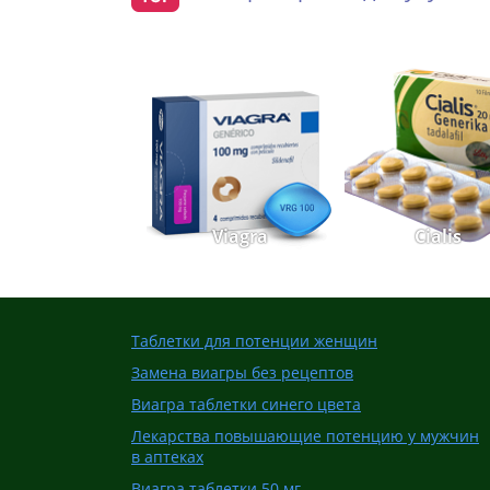
Viagra
Cialis
Таблетки для потенции женщин
Замена виагры без рецептов
Виагра таблетки синего цвета
Лекарства повышающие потенцию у мужчин
в аптеках
Виагра таблетки 50 мг