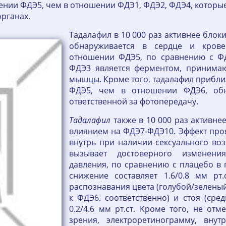
шении ФДЭ5, чем в отношении ФДЭ1, ФДЭ2, ФДЭ4, которые
органах.
Тадалафил в 10 000 раз активнее блок
обнаруживается в сердце и кровен
отношении ФДЭ5, по сравнению с ФД
ФДЭ3 является ферментом, принима
мышцы. Кроме того, тадалафил приблиз
ФДЭ5, чем в отношении ФДЭ6, обн
ответственной за фотопередачу.
Тадалафил
также в 10 000 раз активне
влиянием на ФДЭ7-ФДЭ10. Эффект проя
внутрь при наличии сексуального во
вызывает достоверного изменения
давления, по сравнению с плацебо в
снижение составляет 1.6/0.8 мм рт.
распознавания цвета (голубой/зеленый
к ФДЭ6. соответственно) и стоя (сре
0.2/4.6 мм рт.ст. Кроме того, не от
зрения, электроретинограмму, внут