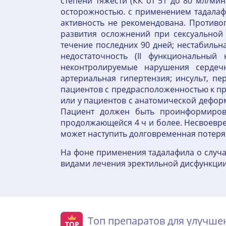
степени тяжести (КК от 51 до 80 мл/ми
осторожностью. с применением тадалафи
активность не рекомендована. Противоп
развития осложнений при сексуальной 
течение последних 90 дней; нестабильн
недостаточность (II функциональны
неконтролируемые нарушения сердечн
артериальная гипертензия; инсульт, п
пациентов с предрасположенностью к п
или у пациентов с анатомической дефор
Пациент должен быть проинформиров
продолжающейся 4 ч и более. Несвоевре
может наступить долговременная потеря
На фоне применения тадалафила о случа
видами лечения эректильной дисфункции.
Топ препаратов для улучш