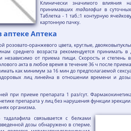
Клинически значимого влияния н
принимавших
тадалафил
в суточных
Таблетка - 1 таб.:1 контурную ячейко
картонную пачку.
в аптеке Аптека
й розовато-оранжевого цвета, круглые, двояковыпуклы
инам среднего возраста рекомендуется принимать в
ти независимо от приема пищи. Скорость и степень в
лового акта в любое время в течение 36 ч после приема
нимать как минимум за 16 мин до предполагаемой сексу
здоровых лиц линейна в отношении времени и дозы.
дней при приеме препарата 1 раз/сут. Фармакокинети
тике препарата у лиц без нарушения функции эрекции. 
канях организма.
% тадалафила связывается с белками
 введенной дозы обнаружено в сперме.