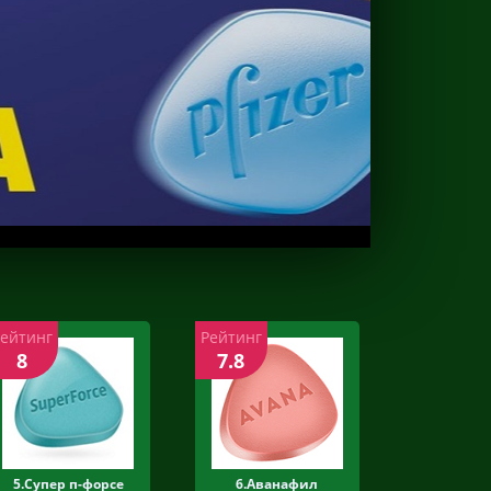
Рейтинг
Рейтинг
8
7.8
5.Супер п-форсе
6.Аванафил