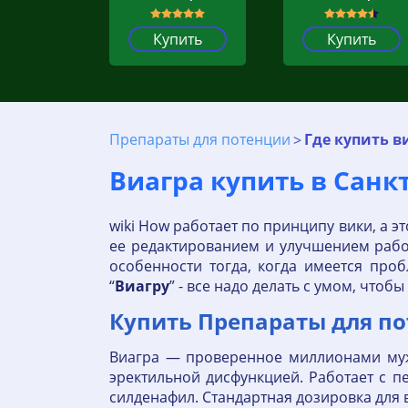
Купить
Купить
Препараты для потенции
Где купить в
Виагра купить в Санкт
wiki How работает по принципу вики, а э
ее редактированием и улучшением работ
особенности тогда, когда имеется про
“
Виагру
” - все надо делать с умом, чтоб
Купить Препараты для п
Виагра — проверенное миллионами муж
эректильной дисфункцией. Работает с
силденафил. Стандартная дозировка для ви