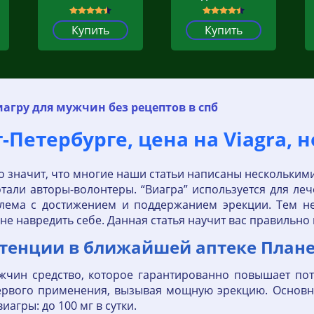
Купить
Купить
иагру для мужчин без рецептов в спб
-Петербурге, цена на Viagra, н
то значит, что многие наши статьи написаны нескольким
али авторы-волонтеры. “Виагра” используется для леч
блема с достижением и поддержанием эрекции. Тем не
ы не навредить себе. Данная статья научит вас правильно
отенции в ближайшей аптеке Плане
чин средство, которое гарантированно повышает пот
 первого применения, вызывая мощную эрекцию. Основ
агры: до 100 мг в сутки.