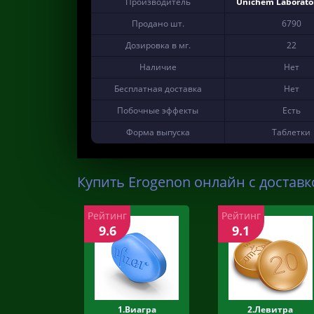
Производитель
Unichem Laborator
Продано шт.
6790
Дозировка в мг.
22
Наличие
Нет
Бесплатная доставка
Нет
Побочные эффекты
Есть
Форма выпуска
Таблетки
Купить Erogenon онлайн с доставк
Рейтинг
Рейтинг
9.6
9.1
1.Виагра
2.Левитра