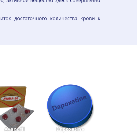
ю, активное вещество здесь совершенно
иток достаточного количества крови к
Avanafil
Dapoxetine