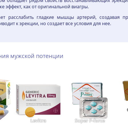
лом обладает рядом свойств восстанавливающих эрекци
е эффект, как от оригинальной виагры.
ет расслабить гладкие мышцы артерий, создавая пр
водит к эрекции, но создает все условия для нее.
ения мужской потенции
Levitra
Super P-force