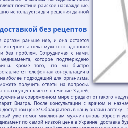
вляют поистине райское наслаждение,
пешно используется для решения данной
 доставкой без рецептов
е оргазм раньше нее, и она остается
а интернет аптека мужского здоровья
и без проблем. Сотрудничая с нами,
медикамента, которое подтверждено
раины. Кроме того, что мы быстро
оставляется телефонная консультация в
 наиболее подходящий для организма,
 можете получить ответы на вопросы,
 она осуществляется в течение 3 дней,
 мужчины в современном мире страдают от такого неду
арат Виагра. После консультации с врачом и назна
по доступной цене? Обращайтесь в нашу онлайн-аптеку –
торый уже помог миллионам мужчин вновь обрести уве
дикамент по самой низкой цене в Украине, доставка бу