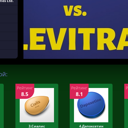
ies Ltd.
ой:
Рейтинг
Рейтинг
8.5
8.1
3.Сиалис
4.Дапоксетин