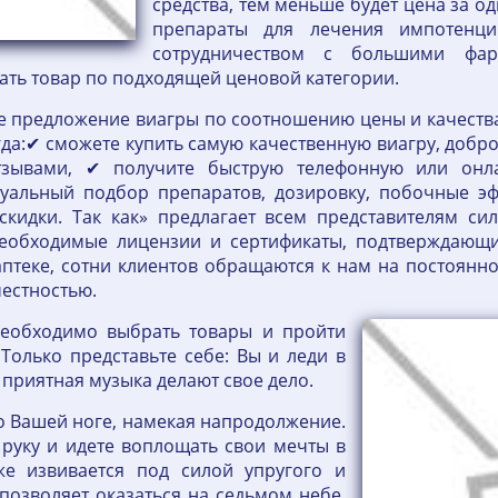
средства, тем меньше будет цена за о
препараты для лечения импотенци
сотрудничеством с большими фар
ть товар по подходящей ценовой категории.
ое предложение виагры по соотношению цены и качест
да:✔ сможете купить самую качественную виагру, добр
зывами, ✔ получите быструю телефонную или онла
уальный подбор препаратов, дозировку, побочные эф
скидки. Так как» предлагает всем представителям си
необходимые лицензии и сертификаты, подтверждаю
птеке, сотни клиентов обращаются к нам на постоянн
честностью.
 необходимо выбрать товары и пройти
Только представьте себе: Вы и леди в
 приятная музыка делают свое дело.
о Вашей ноге, намекая напродолжение.
а руку и идете воплощать свои мечты в
же извивается под силой упругого и
 позволяет оказаться на седьмом небе,