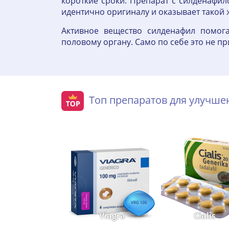
короткие сроки. Препарат с силденафи
идентично оригиналу и оказывает такой ж
Активное вещество силденафил помога
половому органу. Само по себе это не при
Топ препаратов для улучш
Viagra
Cialis