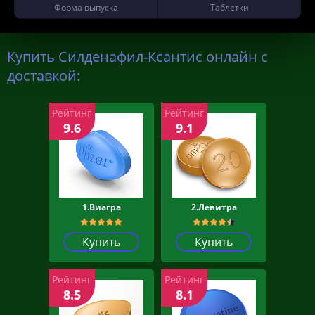
Форма выпуска
Таблетки
Купить Силденафил-Ксантис онлайн с
доставкой:
Рейтинг
Рейтинг
9.6
9.1
1.Виагра
2.Левитра
Купить
Купить
Рейтинг
Рейтинг
8.5
8.1