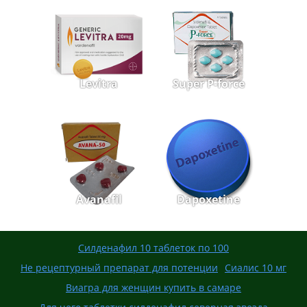
Levitra
Super P-force
Avanafil
Dapoxetine
Силденафил 10 таблеток по 100
Не рецептурный препарат для потенции
Сиалис 10 мг
Виагра для женщин купить в самаре