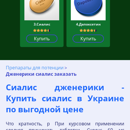
3.Сиалис
4.Дапоксетин
Купить
Купить
Препараты для потенции
Дженерики сиалис заказать
Сиалис дженерики -
Купить сиалис в Украине
по выгодной цене
Что кратность, р При курсовом применении