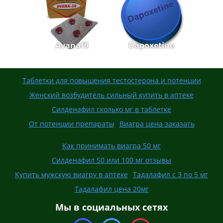
Avanafil
Dapoxetine
Таблетки для повышения тестостерона и потенции
Женский возбудитель сильный купить в аптеке
Силденафил сколько мг в таблетке
От потенции препараты
Виагра цена заказать
Как принимать виагра 50 мг
Силденафил 50 или 100 мг отзывы
Купить мужскую виагру в аптеке
Тадалафил с 3 по 5 мг
Тадалафил цена 20мг
Мы в социальных сетях