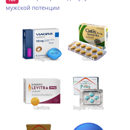
мужской потенции
Viagra
Cialis
Levitra
Super P-force