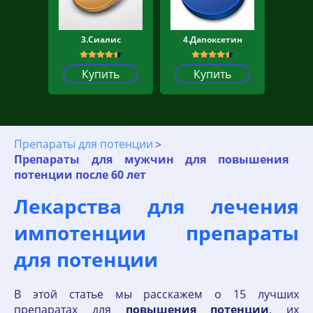
3.Сиалис
4.Дапоксетин
Купить
Купить
Препараты для потенции
Препараты для мужчин для повышения
потенции после 60 лет
Лекарства для лечения
импотенции препараты
для потенции
В этой статье мы расскажем о 15 лучших
препаратах для
повышения
потенции
, их