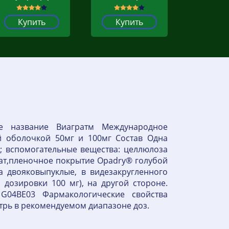
Купить
Купить
е название Виагратм Международное
й оболочкой 50мг и 100мг Состав Одна
г; вспомогательные вещества: целлюлоза
рат,пленочное покрытие Opadry® голубой
 двояковыпуклые, в видезакругленного
 дозировки 100 мг), на другой стороне.
G04BE03 Фармакологические свойства
рь в рекомендуемом диапазоне доз.