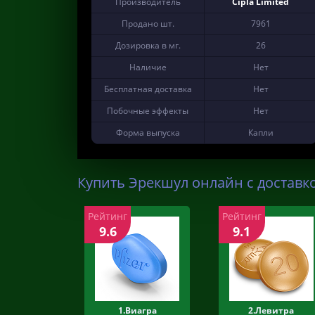
Производитель
Cipla Limited
Продано шт.
7961
Дозировка в мг.
26
Наличие
Нет
Бесплатная доставка
Нет
Побочные эффекты
Нет
Форма выпуска
Капли
Купить Эрекшул онлайн с доставк
Рейтинг
Рейтинг
9.6
9.1
1.Виагра
2.Левитра