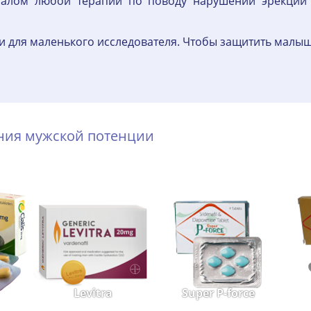
чалом любой терапии по поводу нарушений эрекции 
 для маленького исследователя. Чтобы защитить малыш
ения мужской потенции
Levitra
Super P-force