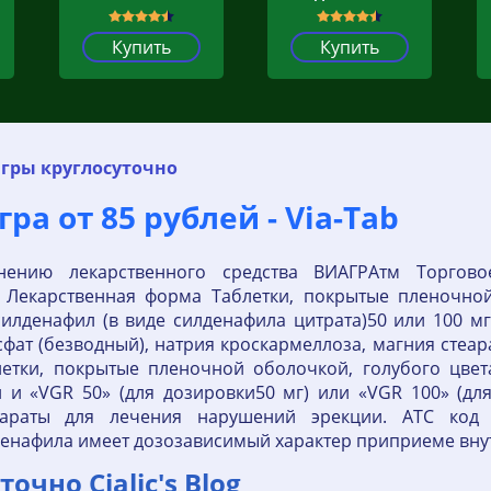
Купить
Купить
агры круглосуточно
а от 85 рублей - Via-Tab
нению лекарственного средства ВИАГРАтм Торгово
 Лекарственная форма Таблетки, покрытые пленочно
силденафил (в виде силденафила цитрата)50 или 100 м
фат (безводный), натрия кроскармеллоза, магния стеа
етки, покрытые пленочной оболочкой, голубого цвета
 и «VGR 50» (для дозировки50 мг) или «VGR 100» (для
параты для лечения нарушений эрекции. ATС код 
енафила имеет дозозависимый характер приприеме внут
очно Cialic's Blog