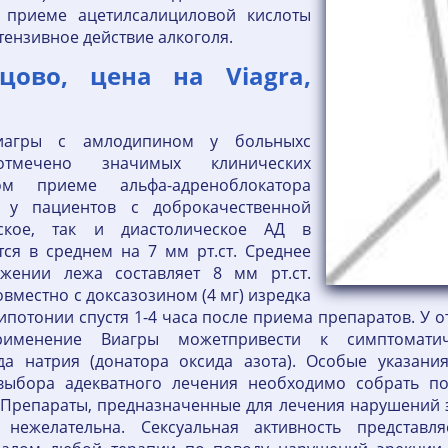
 приеме ацетилсалициловой кислоты
потензивное действие алкоголя.
ово, цена на Viagra,
иагры с амлодипином у больныхс
тмечено значимых клинических
ом приеме альфа-адреноблокатора
) у пациентов с доброкачественной
еское, так и диастолическое АД в
ся в среднем на 7 мм рт.ст. Среднее
жении лежа составляет 8 мм рт.ст.
вместно с доксазозином (4 мг) изредка
ипотонии спустя 1-4 часа после приема препаратов. У 
рименение Виагры можетпривести к симптоматич
да натрия (донатора оксида азота). Особые указани
ыбора адекватного лечения необходимо собрать п
 Препараты, предназначенные для лечения нарушений э
ь нежелательна. Сексуальная активность представ