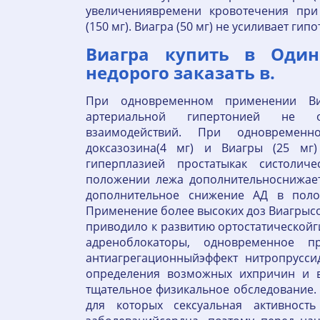
увеличениявремени кровотечения при
(150 мг). Виагра (50 мг) не усиливает ги
Виагра купить в Одинц
недорого заказать в.
При одновременном применении В
артериальной гипертонией не о
взаимодействий. При одновременн
доксазозина(4 мг) и Виагры (25 мг
гиперплазией простатыкак систолич
положении лежа дополнительноснижает
дополнительное снижение АД в поло
Применение более высоких доз Виагрысо
приводило к развитию ортостатическойг
адреноблокаторы, одновременное п
антиагрегационныйэффект нитропрусси
определения возможных ихпричин и в
тщательное физикальное обследование.
для которых сексуальная активност