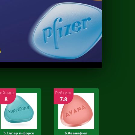
Рейтинг
Рейтинг
8
7.8
5.Супер п-форсе
6.Аванафил