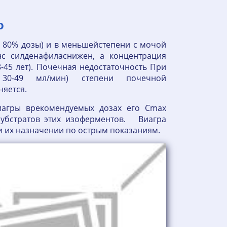
о
 80% дозы) и в меньшейстепени с мочой
с силденафиласнижен, а концентрация
45 лет). Почечная недостаточность При
 30-49 мл/мин) степени почечной
няется.
иагры врекомендуемых дозах его Cmax
субстратов этих изоферментов. Виагра
ри их назначении по острым показаниям.