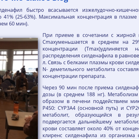
денафил быстро всасывается изжелудочно-кишечног
о 41% (25-63%). Максимальная концентрация в плазм
нем 60 мин).
При приеме в сочетании с жирной п
Cmaxуменьшается в среднем на 29
концентрации (Tmax)удлиняется
распределения силденафила в равнове
л. Связь с белками плазмы крови сил
N- деметильного метаболита составл
концентрации препарата.
Через 90 мин после приема силденаф
дозы (в среднем 188 нг). Метаболиз
образом в печени поддействием ми
Р450: CYP3A4 (основной путь) и CYP
метаболит, образующийся в резуль
подвергается дальнейшему метаболи
крови составляет около 40% от конц
клиренс силденафила из организма с