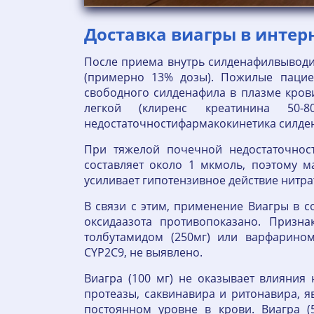
Доставка виагры в интер
После приема внутрь силденафилвыводи
(примерно 13% дозы). Пожилые пацие
свободного силденафила в плазме кров
легкой (клиренс креатинина 50-
недостаточностифармакокинетика силден
При тяжелой почечной недостаточнос
составляет около 1 мкмоль, поэтому 
усиливает гипотензивное действие нитр
В связи с этим, применение Виагры в 
оксидаазота противопоказано. Призна
толбутамидом (250мг) или варфарином
CYP2C9, не выявлено.
Виагра (100 мг) не оказывает влияния
протеазы, саквинавира и ритонавира, 
постоянном уровне в крови. Виагра (