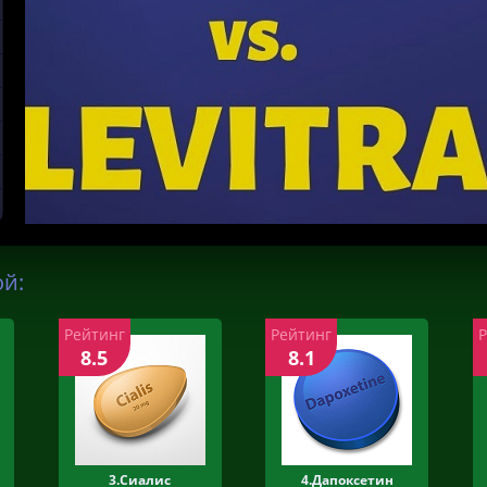
ой:
Рейтинг
Рейтинг
8.5
8.1
3.Сиалис
4.Дапоксетин