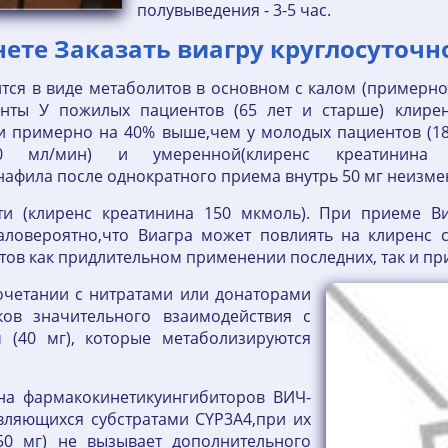
полувыведения - 3-5 час.
нете Заказать виагру круглосуточн
тся в виде метаболитов в основном с калом (примерно
нты У пожилых пациентов (65 лет и старше) клирен
и примерно на 40% выше,чем у молодых пациентов (18-
80 мл/мин) и умеренной(клиренс креатинина
афила после однократного приема внутрь 50 мг неизме
ти (клиренс креатинина 150 мкмоль). При приеме В
маловероятно,что Виагра может повлиять на клиренс 
атов как придлительном применении последних, так и п
сочетании с нитратами или донаторами
ков значительного взаимодействия с
 (40 мг), которые метаболизируются
 на фармакокинетикуингибиторов ВИЧ-
являющихся субстратами CYP3А4,при их
50 мг) не вызывает дополнительного