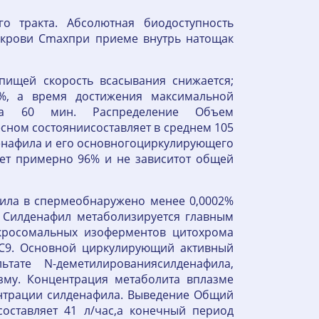
о тракта. Абсолютная биодоступность
е крови Cmaxпри приеме внутрь натощак
ищей скорость всасывания снижается;
%, а время достижения максимальной
 на 60 мин. Распределение Объем
сном состояниисоставляет в среднем 105
денафила и его основногоциркулирующего
яет примерно 96% и не зависитот общей
ила в спермеобнаружено менее 0,0002%
м Силденафил метаболизируется главным
кросомальных изоферментов цитохрома
2C9. Основной циркулирующий активный
тате N-деметилированиясилденафила,
зму. Концентрация метаболита вплазме
ентрации силденафила. Выведение Общий
оставляет 41 л/час,а конечный период