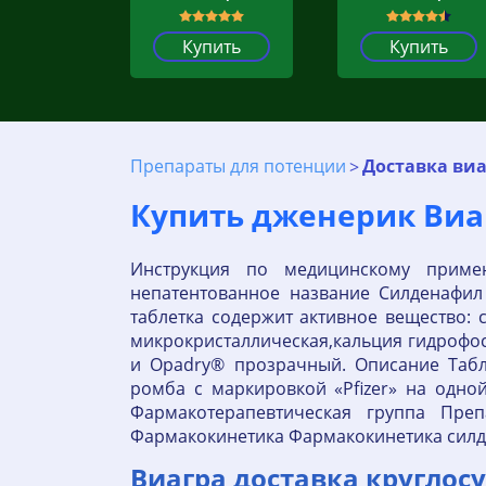
Купить
Купить
Препараты для потенции
Доставка ви
Купить дженерик Виагр
Инструкция по медицинскому приме
непатентованное название Силденафил
таблетка содержит активное вещество: 
микрокристаллическая,кальция гидрофос
и Opadry® прозрачный. Описание Табл
ромба с маркировкой «Pfizer» на одной
Фармакотерапевтическая группа Пре
Фармакокинетика Фармакокинетика силд
Виагра доставка круглосут