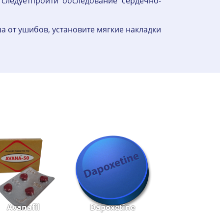
следуетпройти обследование сердечно-
а от ушибов, установите мягкие накладки
Avanafil
Dapoxetine