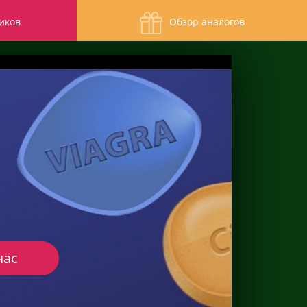
иков
Обзор аналогов
час