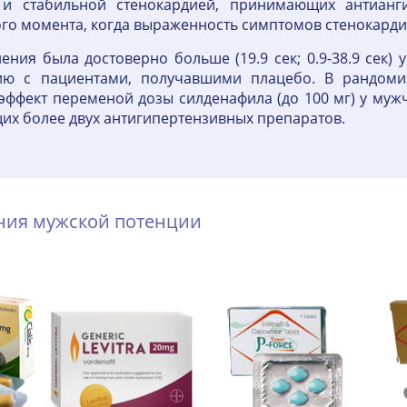
 и стабильной стенокардией, принимающих антианги
го момента, когда выраженность симптомов стенокард
ия была достоверно больше (19.9 сек; 0.9-38.9 сек)
ию с пациентами, получавшими плацебо. В рандом
ффект переменой дозы силденафила (до 100 мг) у мужч
х более двух антигипертензивных препаратов.
ения мужской потенции