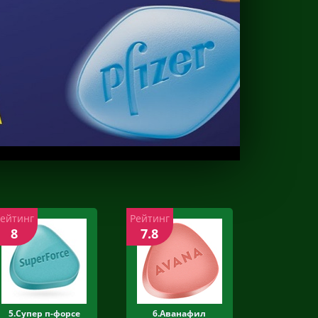
Рейтинг
Рейтинг
8
7.8
5.Супер п-форсе
6.Аванафил