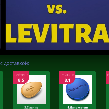
 с доставкой:
Рейтинг
Рейтинг
8.5
8.1
3.Сиалис
4.Дапоксетин