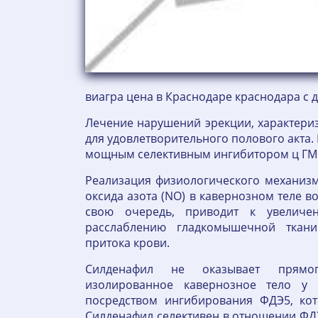
виагра цена в Краснодаре краснодара с д
Лечение нарушений эрекции, характери
для удовлетворительного полового акта.
мощным селективным ингибитором ц ГМФ
Реализация физиологического механиз
оксида азота (NO) в кавернозном теле во
свою очередь, приводит к увелич
расслаблению гладкомышечной ткан
притока крови.
Силденафил не оказывает прямо
изолированное кавернозное тело у 
посредством ингибирования ФДЭ5, кот
Силденафил селективен в отношении ФДЭ5