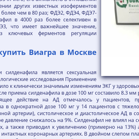
ении других известных изоферментов
 более чем в 80 раз; ФДЭ2, ФДЭ4, ФДЭ7-
афил в 4000 раз более селективен в
3, что имеет важнейшее значение,
з ключевых ферментов регуляции
 купить Виагра в Москве
и силденафила является сексуальная
ологические исследования Применение
одило к клинически значимым изменениям ЭКГ у здоров
 приема силденафила в дозе 100 мг составило 8.3 мм рт.
ящее действие на АД отмечалось у пациентов, п
а в однократной дозе 100 мг у 14 пациентов с тяжел
рной артерии), систолическое и диастолическое АД в 
ое давление снижалось на 9%. Силденафил не влиял на
х, а также приводил к увеличению (примерно на 13%)
 в интактных коронарных артериях. В двойном слепом 