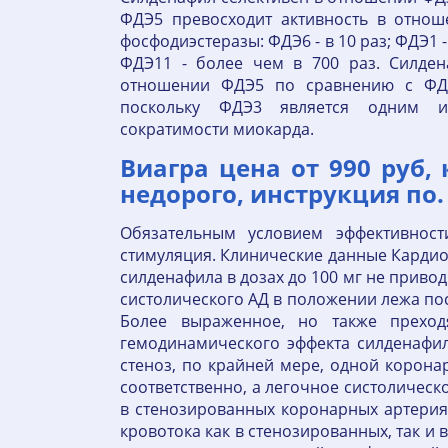
ФДЭ5 превосходит активность в отнош
фосфодиэстеразы: ФДЭ6 - в 10 раз; ФДЭ1 -
ФДЭ11 - более чем в 700 раз. Силден
отношении ФДЭ5 по сравнению с ФДЭ
поскольку ФДЭ3 является одним и
сократимости миокарда.
Виагра цена от 990 руб,
недорого, инструкция по.
Обязательным условием эффективност
стимуляция. Клинические данные Карди
силденафила в дозах до 100 мг не прив
систолического АД в положении лежа после
Более выраженное, но также преход
гемодинамического эффекта силденафил
стеноз, по крайней мере, одной корона
соответственно, а легочное систолическ
в стенозированных коронарных артерия
кровотока как в стенозированных, так и