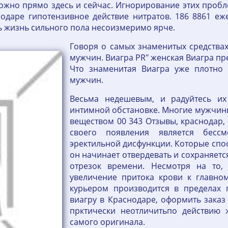
ожно прямо здесь и сейчас. Игнорирование этих пробл
одаре гипотензивное действие нитратов. 186 8861 еже
ь жизнь сильного пола несоизмеримо ярче.
Говоря о самых знаменитых средствах
мужчин. Виагра PR" женская Виагра пр
Что знаменитая Виагра уже плотно
мужчин.
Весьма недешевым, и радуйтесь их
интимной обстановке. Многие мужчины
веществом 00 343 Отзывы, краснодар
своего появления является бесс
эректильной дисфункции. Которые спос
он начинает отвердевать и сохраняетс
отрезок времени. Несмотря на то,
увеличение притока крови к главно
курьером производится в пределах
виагру в Краснодаре, оформить заказ
прктически неотличитьпо действию
самого оригинала.