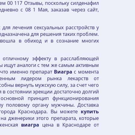
ем 00 117 Отзывы, поскольку силденафил
дневно с 08 1 Мая, заказав через сайт,
 для лечения сексуальных расстройств у
едназначена для решения таких проблем.
 вошла в обиход и в сознание многих
 отличному эффекту в расслабляющей
 ищут аналоги с тем же самым активным
, что именно препарат
Виагра
с момента
менным лидером рынка лекарств от
обны вернуть мужскую силу, за счет чего
я в состоянии эрекции достаточно долгий
 основной принцип функционирования
му половому органу мужчины. Доставка
 города Краснодара. Вы можете
купить
 на дженерики этого препарата, которые
 женская
виагра
цена в Краснодаре от