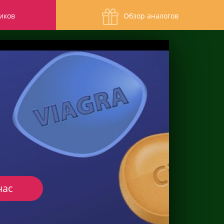
иков
Обзор аналогов
час