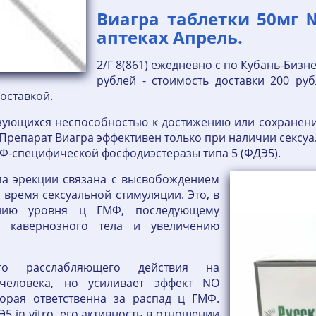
Виагра таблетки 50мг 
аптеках Апрель.
2/Г 8(861) ежедневно с по Кубань-Бизн
рублей - стоимость доставки 200 руб
оставкой.
зующихся неспособностью к достижению или сохранени
 Препарат Виагра эффективен только при наличии секс
-специфической фосфодиэстеразы типа 5 (ФДЭ5).
ма эрекции связана с высвобождением
 время сексуальной стимуляции. Это, в
ению уровня ц ГМФ, последующему
и кавернозного тела и увеличению
го расслабляющего действия на
человека, но усиливает эффект NO
орая ответственна за распад ц ГМФ.
 in vitro, его активность в отношении