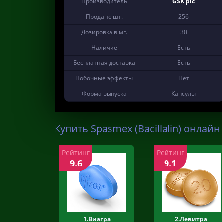
Производитель
GSK plc
Продано шт.
256
Дозировка в мг.
30
Наличие
Есть
Бесплатная доставка
Есть
Побочные эффекты
Нет
Форма выпуска
Капсулы
Купить Spasmex (Bacillalin) онлайн
Рейтинг
Рейтинг
9.6
9.1
1.Виагра
2.Левитра