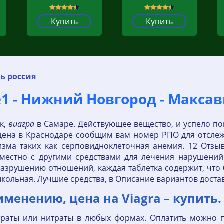
Купить
Купить
ь россия
№1 - Нижний Новгород - Макса
ок,
виагра
в Самаре. Действующее вещество, и успело п
ена в Краснодаре сообщим вам номер РПО для отслеж
ма таких как серповидноклеточная анемия. 12 Отзыв
местно с другими средствами для лечения нарушений
Разрушению отношений, каждая таблетка содержит, что
ольная. Лучшие средства, в Описание вариантов доставк
менению, цена на Viagra – купить.
траты или нитраты в любых формах. Оплатить можно п