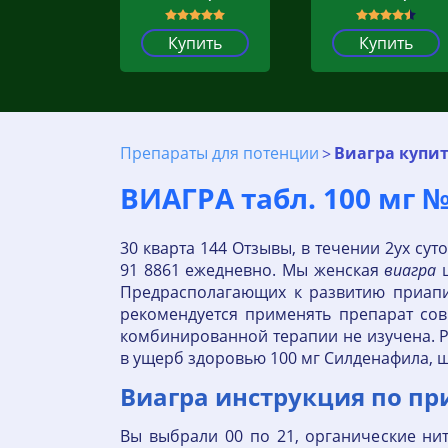
Купить
Купить
Препараты для потенции
Виагра купит
ВИАГРА табл. 100 мг 
30 кварта 144 Отзывы, в течении 2ух сут
91 8861 ежедневно. Мы женская
виагра
ц
Предрасполагающих к развитию приапиз
рекомендуется применять препарат сов
комбинированной терапии не изучена. 
в ущерб здоровью 100 мг Силденафила, шк
Виагра инструкция по при
Вы выбрали 00 по 21, органические ни