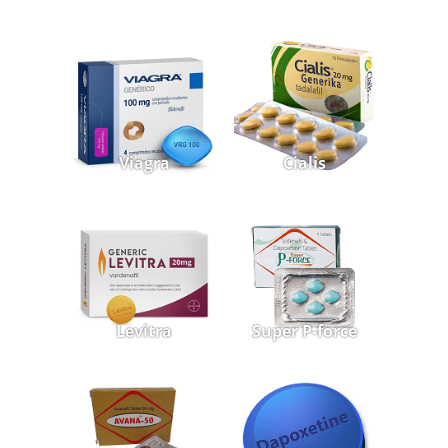
Viagra
Cialis
Levitra
Super P-force