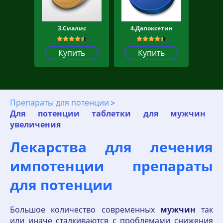
3.Сиалис
4.Дапоксетин
Купить
Купить
Препараты для потенции
Для потенции таблетки для мужчин
увеличения
Лекарства для лечения
импотенции препараты
для потенции
Большое количество современных
мужчин
так
или иначе сталкиваются с проблемами снижения