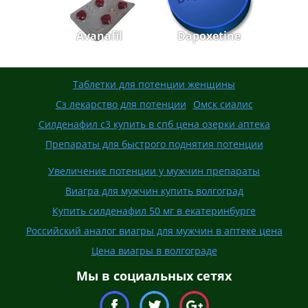
Avanafil
Dapoxetine
Таблетки для потенции женщины
Сз лекарство для потенции
Омск сиалис
Силденафил с3 купить в спб цена озерки аптека
Препараты для быстрого поднятия потенции
Увеличение потенции у мужчин препараты
Виагра для мужчин купить волгоград
Купить силденафил 50 мг в екатеринбурге
Российский аналог виагры для мужчин в аптеке цена
Цена виагры в волгограде
Мы в социальных сетях