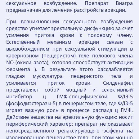
сексуальное возбуждение. Препарат Виагра
предназначен для лечения расстройств эрекции.
При возникновении сексуального возбуждения
средство угнетает эректильную дисфункцию за счет
усиления притока крови к половому члену.
Естественный механизм эрекции связан с
высвобождением при сексуальной стимуляции в
кавернозном (пещеристом) теле полового члена
NO (окиси азота), которая способствует активации
фермента ). В результате этого расслабляется
гладкая мускулатура пещеристого тела и
усиливается приток крови. Силденафил
представляет собой мощный и селективный
ингибитор ц ГМФ-специфической ФДЭ-5
(фосфодиэстеразы-5) в пещеристом теле, где ФДЭ-5
играет важную роль в процессе распада ц ГМФ.
Действие вещества на эректильную функцию носит
периферический характер: препарат не оказывает
непосредственного релаксирующего эффекта на
изолированное пещеристое тело, при этом мощно