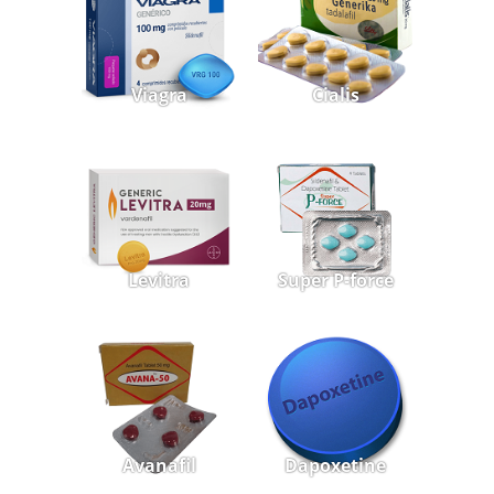
Viagra
Cialis
Levitra
Super P-force
Avanafil
Dapoxetine