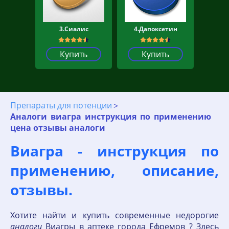
3.Сиалис
4.Дапоксетин
Купить
Купить
Препараты для потенции
Аналоги виагра инструкция по применению
цена отзывы аналоги
Виагра - инструкция по
применению, описание,
отзывы.
Хотите найти и купить современные недорогие
аналоги
Виагры в аптеке города Ефремов ? Здесь