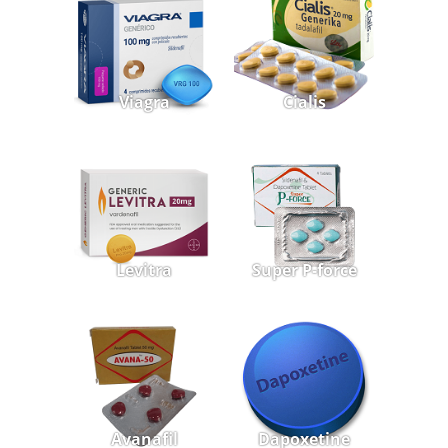
Viagra
Cialis
Levitra
Super P-force
Avanafil
Dapoxetine