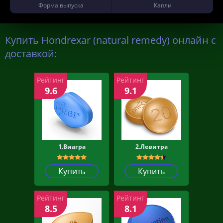
Форма выпуска
Капли
Купить Hondrexar (natural remedy) онлайн с
доставкой:
Рейтинг
Рейтинг
9.6
9.1
1.Виагра
2.Левитра
Купить
Купить
Рейтинг
Рейтинг
8.5
8.1