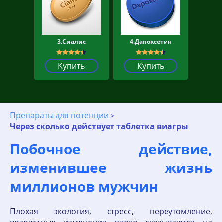
3.Сиалис
4.Дапоксетин
Купить
Купить
Препараты для потенции
Через сколько действует таблетка виагры
Побочное действие,
изменившее жизнь
миллионов мужчин
Плохая экология, стресс, переутомление,