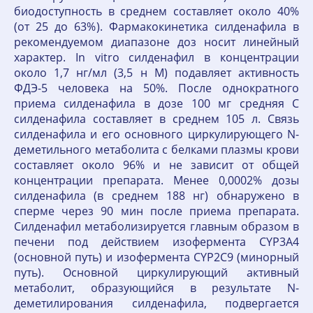
биодоступность в среднем составляет около 40%
(от 25 до 63%). Фармакокинетика силденафила в
рекомендуемом диапазоне доз носит линейный
характер. In vitro силденафил в концентрации
около 1,7 нг/мл (3,5 н М) подавляет активность
ФДЭ-5 человека на 50%. После однократного
приема силденафила в дозе 100 мг средняя C
силденафила составляет в среднем 105 л. Связь
силденафила и его основного циркулирующего N-
деметильного метаболита с белками плазмы крови
составляет около 96% и не зависит от общей
концентрации препарата. Менее 0,0002% дозы
силденафила (в среднем 188 нг) обнаружено в
сперме через 90 мин после приема препарата.
Силденафил метаболизируется главным образом в
печени под действием изофермента CYP3A4
(основной путь) и изофермента CYP2C9 (минорный
путь). Основной циркулирующий активный
метаболит, образующийся в результате N-
деметилирования силденафила, подвергается