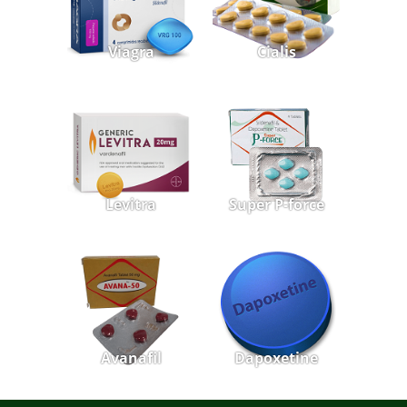
Viagra
Cialis
Levitra
Super P-force
Avanafil
Dapoxetine