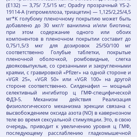
(Е132) — 3,75/ 7,5/15 мг; Opadry прозрачный YS-2-
19114-A (гипромеллоза, триацетин) — 1,125/2,25/4,5
мг*К голубому пленочному покрытию может быть
добавлено до 30 мкг/г ванилина и/или биотина;
при этом содержание одного или обоих
компонентов в пленочном покрытии составит до
0,75/1,5/3 мкг для дозировок 25/50/100 мг
соответственно Голубые таблетки, покрытые
пленочной оболочкой, ромбовидные, слегка
двояковыпуклые, со срезанными и закругленными
краями, с гравировкой «Pfizer» на одной стороне и
«VGR 25», «VGR 50» или «VGR 100» на другой
стороне соответственно. Силденафил — мощный
селективный ингибитор ц ГМФ-специфической
ФДЭ-5. Механизм действия Реализация
физиологического механизма эрекции связана с
высвобождением оксида азота (NO) в кавернозном
теле во время сексуальной стимуляции. Это, в свою
очередь, приводит к увеличению уровня ц ГМФ,
последующему расслаблению гладкомышечной