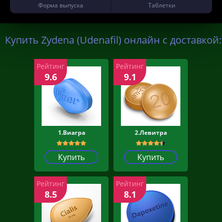
Форма выпуска
Таблетки
Купить Zydena (Udenafil) онлайн с доставкой:
Рейтинг
Рейтинг
9.6
9.1
1.Виагра
2.Левитра
Купить
Купить
Рейтинг
Рейтинг
8.5
8.1