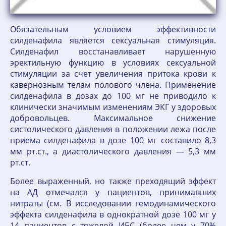
Обязательным условием эффективности
силденафила является сексуальная стимуляция.
Силденафил восстанавливает нарушенную
эректильную функцию в условиях сексуальной
стимуляции за счет увеличения притока крови к
кавернозным телам полового члена. Применение
силденафила в дозах до 100 мг не приводило к
клинически значимым изменениям ЭКГ у здоровых
добровольцев. Максимальное снижение
систолического давления в положении лежа после
приема силденафила в дозе 100 мг составило 8,3
мм рт.ст., а диастолического давления — 5,3 мм
рт.ст.
Более выраженный, но также преходящий эффект
на АД отмечался у пациентов, принимавших
нитраты (см. В исследовании гемодинамического
эффекта силденафила в однократной дозе 100 мг у
14 пациентов с тяжелой ИБС (более чем у 70%