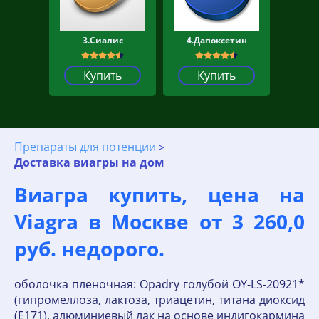
3.Сиалис
4.Дапоксетин
Купить
Купить
Препараты для потенции
Доставка виагры на дом
Виагра купить, цена на
Viagra в Москве от 3 260,0
руб. недорого.
оболочка пленочная: Opadry голубой OY-LS-20921*
(гипромеллоза, лактоза, триацетин, титана диоксид
(Е171), алюминиевый лак на основе индигокармина