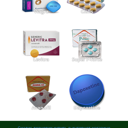
Viagra
Cialis
Levitra
Super P-force
Avanafil
Dapoxetine
Сиалис дженерик купить в интернет магазине