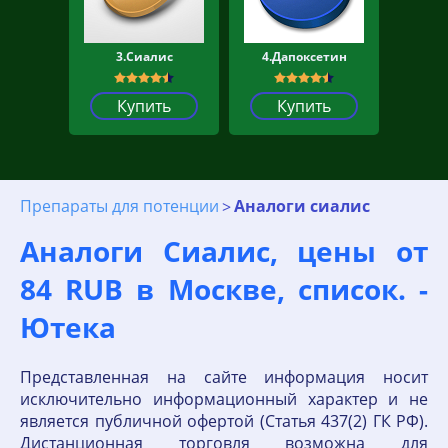
3.Сиалис
4.Дапоксетин
Купить
Купить
Препараты для потенции
Аналоги сиалис
Аналоги Сиалис, цены от
84 RUB в Москве, список. -
Ютека
Представленная на сайте информация носит
исключительно информационный характер и не
является публичной офертой (Статья 437(2) ГК РФ).
Дистанционная торговля возможна для