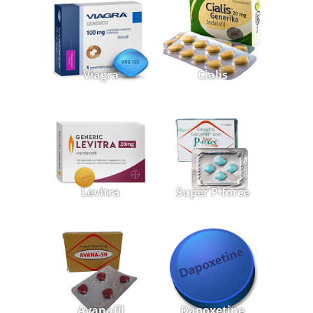
Viagra
Cialis
Levitra
Super P-force
Avanafil
Dapoxetine