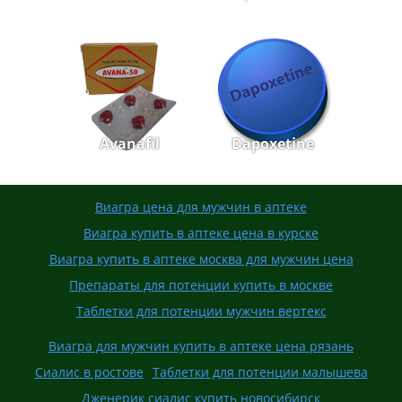
Avanafil
Dapoxetine
Виагра цена для мужчин в аптеке
Виагра купить в аптеке цена в курске
Виагра купить в аптеке москва для мужчин цена
Препараты для потенции купить в москве
Таблетки для потенции мужчин вертекс
Виагра для мужчин купить в аптеке цена рязань
Сиалис в ростове
Таблетки для потенции малышева
Дженерик сиалис купить новосибирск